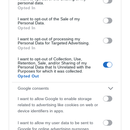
personal data.
grant or deny consent to Google and its third-party tags to
Σε πελάγη ευτυχίας
Opted In
use your data for below specified purposes in below Google
αντιδήμαρχος στην Εύβοια! Έγινε
για τρίτη φορά παππούς!
consent section.
I want to opt-out of the Sale of my
Personal Data.
08.08.2026 | 17:40
Opted In
Ευρυδίκη Βαλαβάνη: Οι
I want to opt-out of processing my
οικογενειακές διακοπές στην
Personal Data for Targeted Advertising.
Εύβοια! Δείτε σε ποια παραλία
Opted In
Αυτές είναι οι
Διεθνής διάκριση για
08.08.2026 | 17:20
επικίνδυνες εβδομάδες
Ευβοιώτη επιστήμονα!
I want to opt-out of Collection, Use,
του ελληνικού
Ποια έρευνά του
Retention, Sale, and/or Sharing of my
Personal Data that Is Unrelated with the
καλοκαιριού για
πρωταγωνιστεί
«Κόκκινος» συναγερμός στην
Purposes for which it was collected.
φωτιές
παγκοσμίως
Εύβοια: Red Code αύριο Κυριακή –
Opted Out
Αυξημένη ετοιμότητα παντού
08.08.2026 | 17:00
Google consents
I want to allow Google to enable storage
Ρόδος: Έγραψαν 80χρονη για
κράνος!
related to advertising like cookies on web or
device identifiers in apps.
08.08.2026 | 16:40
I want to allow my user data to be sent to
Καρκίνος: Τα
Google for online advertising purposes.