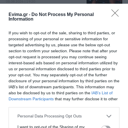
08.08.2026 | 19:20
Κάνεις δεν ξεχνά τι έζησε η
Evima.gr -
Do Not Process My Personal
Εύβοια πριν πέντε χρόνια
Information
08.08.2026 | 19:00
If you wish to opt-out of the sale, sharing to third parties, or
processing of your personal or sensitive information for
Σε δημοπρασία η μπάλα των
targeted advertising by us, please use the below opt-out
ιστορικών γκολ του Μαραντόνα
section to confirm your selection. Please note that after your
opt-out request is processed you may continue seeing
08.08.2026 | 18:40
interest-based ads based on personal information utilized by
us or personal information disclosed to third parties prior to
Αγανάκτηση σε χωριό της
your opt-out. You may separately opt-out of the further
Εύβοιας: Μένουν κάθε μέρα χωρίς
disclosure of your personal information by third parties on the
νερό – Σοβαρή καταγγελία
IAB’s list of downstream participants. This information may
08.08.2026 | 18:20
also be disclosed by us to third parties on the
IAB’s List of
Όλες οι τελευταίες ειδήσεις
Downstream Participants
that may further disclose it to other
Αγροτικές ενισχύσεις: Ποιοι θα
third parties.
λάβουν νωρίτερα τις
προκαταβολές
Please note that this website/app uses one or more Google
Personal Data Processing Opt Outs
ΠΕΡΙΣΣΟΤΕΡΑ ΑΠΟ ΑΠΟΨΕΙΣ
services and may gather and store information including but
08.08.2026 | 18:00
not limited to your visit or usage behaviour. You may click to
I want to opt-out of the Sharing of my