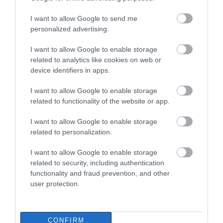
Θρήνος σε όλη την Εύβοια για τον
περιστατικά
επιχειρηματία που έφυγε απο
αναμένεται να
την ζωή
I want to allow Google to send me
αυξηθούν κατά 67%
personalized advertising.
08.08.2026 | 16:20
έως το 2050
I want to allow Google to enable storage
Πάτρα: Θρήνος για μωράκι μόλις 8
related to analytics like cookies on web or
ημερών – Νοσηλευόταν στη ΜΕΘ
Νεογνών
device identifiers in apps.
08.08.2026 | 16:00
I want to allow Google to enable storage
related to functionality of the website or app.
Αρχίζουν τα έργα για το νέο
κλειστό γυμναστήριο στην Εύβοια
I want to allow Google to enable storage
08.08.2026 | 15:40
related to personalization.
I want to allow Google to enable storage
Φωτιά στη Βοιωτία: Έκτακτα
related to security, including authentication
μέτρα στήριξης για την εστίαση
functionality and fraud prevention, and other
ζητά η ΠΣτΕ
user protection.
08.08.2026 | 15:20
CONFIRM