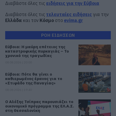
Διαβάστε όλες τις
ειδήσεις για την Εύβοια
Διαβάστε όλες τις
τελευταίες ειδήσεις
για την
Ελλάδα
και τον
Κόσμο
στο
evima.gr
ΡΟΗ ΕΙΔΗΣΕΩΝ
Εύβοια: Η μαύρη επέτειος της
καταστροφικής πυρκαγιάς – Το
χρονικό της τραγωδίας
08.08.2026 | 20:00
Εύβοια: Πότε θα γίνει ο
καθιερωμένος έρανος για το
«Στιφάδο της Παναγίας»
08.08.2026 | 19:40
Ο Αλέξης Τσίπρας παρουσιάζει το
οικονομικό πρόγραμμα της ΕΛ.Α.Σ.
στη Θεσσαλονίκη