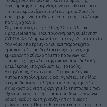
το δάχτυλο. Η πραγματικότητα όμως της
οικονομικής λειτουργίας είναι αμείλικτη και ο κ.
Τσίπρας εμφανίζεται πάλι ως «μετά Χριστόν
προφήτης» να αποδεχτεί όσα εμείς του λέγαμε
πριν 2,5 χρόνια.
Συγκεκριμένα, στις σελίδες 32 και 33 του
Προσχεδίου του Προϋπολογισμού η κυβέρνηση
ΣΥΡΙΖΑ-ΑΝΕΛ ομολογεί την παταγώδη αποτυχία
του νόμου Κατρούγκαλου και παραδέχεται
έμπρακτα ότι οι ιδεοληπτικές εμμονές της
έβλαψαν το σύνολο του πιο παραγωγικού
τμήματος της ελληνικής οικονομίας, δηλαδή
Ελεύθερους Επαγγελματίες, Γιατρούς,
Δικηγόρους, Μηχανικούς, Οικονομολόγους,
Αυτοαπασχολούμενους και Αγρότες. Την ίδια
στιγμή δικαιώνει πλήρως τις θέσεις της Νέας
Δημοκρατίας για τις αρνητικές επιπτώσεις των
εξοντωτικών εισφορών που επέβαλε ο εν λόγω
νόμος, καθώς και την ανάγκη της άμεσης
μείωσής τους. Παρατίθεται αυτούσιο το σχετικό