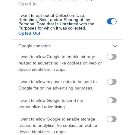
σήμερα στην Εύβοια – Μεγάλη
Opted In
προσοχή!
I want to opt-out of Collection, Use,
09.08.2026 | 14:20
Retention, Sale, and/or Sharing of my
Καρκίνος: Τα
Personal Data that Is Unrelated with the
περιστατικά
Purposes for which it was collected.
e-ΕΦΚΑ και ΔΥΠΑ: Ποιοι
αναμένεται να
Opted Out
δικαιούχοι πληρώνονται έως τις
αυξηθούν κατά 67%
14 Αυγούστου
έως το 2050
Google consents
09.08.2026 | 14:00
I want to allow Google to enable storage
Κατάνυξη στην Εύβοια:
related to advertising like cookies on web or
Παράκληση της Παναγίας στη
device identifiers in apps.
Λούτσα με κεράσματα και
αναψυκτικά
I want to allow my user data to be sent to
09.08.2026 | 13:40
Google for online advertising purposes.
Σκύλος ή γάτα; Δείτε πόσα
I want to allow Google to send me
χρήματα θα χρειαστείτε κάθε
personalized advertising.
χρόνο
09.08.2026 | 13:20
I want to allow Google to enable storage
related to analytics like cookies on web or
Πανικός σε λιμάνι της Εύβοιας με
device identifiers in apps.