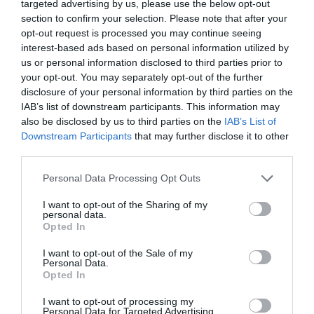
targeted advertising by us, please use the below opt-out
Νέα τραγωδία σε παραλία της
section to confirm your selection. Please note that after your
Εύβοιας: Πέθανε άνδρας
ΠΕΡΙΣΣΟΤΕΡΑ ΑΠΟ ΑΠΟΨΕΙΣ
opt-out request is processed you may continue seeing
09.08.2026 | 15:40
interest-based ads based on personal information utilized by
us or personal information disclosed to third parties prior to
your opt-out. You may separately opt-out of the further
Market Pass: Νέος κύκλος από το
disclosure of your personal information by third parties on the
φθινόπωρο του 2026 – Πότε
IAB’s list of downstream participants. This information may
αναμένονται οι πληρωμές
also be disclosed by us to third parties on the
IAB’s List of
09.08.2026 | 15:20
Downstream Participants
that may further disclose it to other
third parties.
Εύβοια: Έργα οδοποιίας 2,4 εκατ.
ευρώ – Ποιοι δρόμοι αλλάζουν
Please note that this website/app uses one or more Google
Αυτές είναι οι
Διεθνής διάκριση για
Personal Data Processing Opt Outs
services and may gather and store information including but
επικίνδυνες εβδομάδες
Ευβοιώτη επιστήμονα!
09.08.2026 | 15:00
του ελληνικού
Ποια έρευνά του
not limited to your visit or usage behaviour. You may click to
I want to opt-out of the Sharing of my
personal data.
καλοκαιριού για
πρωταγωνιστεί
grant or deny consent to Google and its third-party tags to
Opted In
φωτιές
παγκοσμίως
use your data for below specified purposes in below Google
Τουρισμός για Όλους 2026-2027:
Ποιοι κάνουν αίτηση σήμερα –
consent section.
I want to opt-out of the Sale of my
Έως 600 ευρώ η επιδότηση
Personal Data.
Opted In
09.08.2026 | 14:40
I want to opt-out of processing my
Έκτακτα μέτρα και απαγορεύσεις
Personal Data for Targeted Advertising.