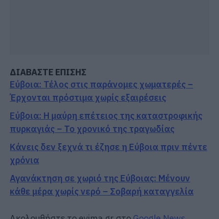
ΔΙΑΒΑΣΤΕ ΕΠΙΣΗΣ
Εύβοια: Τέλος στις παράνομες χωματερές –
Έρχονται πρόστιμα χωρίς εξαιρέσεις
Εύβοια: Η μαύρη επέτειος της καταστροφικής
πυρκαγιάς – Το χρονικό της τραγωδίας
Κάνεις δεν ξεχνά τι έζησε η Εύβοια πριν πέντε
χρόνια
Αγανάκτηση σε χωριό της Εύβοιας: Μένουν
κάθε μέρα χωρίς νερό – Σοβαρή καταγγελία
Ακολουθήστε το evima.gr στο
Google News