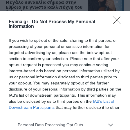
Μεγάλο συναυλία σήμερα στην
Εύβοια με γνωστό καλλιτέχνη του
βιολιού!
Όλες οι τελευταίες ειδήσεις
09.08.2026 | 10:00
Evima.gr -
Do Not Process My Personal
Information
Χωρίς ρεύμα σήμερα Κυριακή 9,
Αυγούστου πολλές περιοχές στην
ΠΕΡΙΣΣΟΤΕΡΑ ΑΠΟ ΑΘΛΗΤΙΚΑ
If you wish to opt-out of the sale, sharing to third parties, or
Εύβοια
processing of your personal or sensitive information for
09.08.2026 | 09:40
targeted advertising by us, please use the below opt-out
section to confirm your selection. Please note that after your
Σε αυτή την Ενορία του Οσίου
opt-out request is processed you may continue seeing
Ιωάννη του Ρώσσου λειτούργησε
interest-based ads based on personal information utilized by
χθες ο Μητροπολίτης Χαλκίδος
us or personal information disclosed to third parties prior to
09.08.2026 | 09:20
your opt-out. You may separately opt-out of the further
disclosure of your personal information by third parties on the
Νότια Εύβοια: Μεγάλο Beach Party
IAB’s list of downstream participants. This information may
σήμερα στη Γαλάζια Λίμνη! Εσύ θα
Ο Λευτέρης Στεργίου
Σε δημοπρασία η
also be disclosed by us to third parties on the
IAB’s List of
λείπεις;
επιστρέφει στην
μπάλα των ιστορικών
Downstream Participants
that may further disclose it to other
Ιστιαία!
γκολ του Μαραντόνα
09.08.2026 | 09:00
third parties.
Please note that this website/app uses one or more Google
Εορτολόγιο: Ποιοι γιορτάζουν
Personal Data Processing Opt Outs
σήμερα, Κυριακή 9 Αυγούστου
services and may gather and store information including but