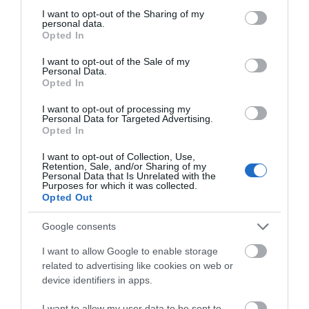
not limited to your visit or usage behaviour. You may click to
I want to opt-out of the Sharing of my
09.08.2026 | 08:40
personal data.
grant or deny consent to Google and its third-party tags to
Opted In
use your data for below specified purposes in below Google
consent section.
Καιρός: Καύσωνας και πολλά
I want to opt-out of the Sale of my
Personal Data.
μποφόρ σήμερα στην Εύβοια
Opted In
Α. Ο. Χαλκίς: Πρώτο
Αθλητικό σωματείο της
09.08.2026 | 08:20
φιλικό σήμερα για νέα
Εύβοιας εξέδωσε
I want to opt-out of processing my
αγωνιστική περίοδο –
ανακοίνωση για το
Personal Data for Targeted Advertising.
Η ώρα
βουλευτή Σίμο
Opted In
«Κόκκινος» συναγερμός σήμερα
Κεδίκογλου- Τι
στην Εύβοια – Τι απαγορεύεται
αναφέρει
I want to opt-out of Collection, Use,
09.08.2026 | 08:00
Retention, Sale, and/or Sharing of my
Personal Data that Is Unrelated with the
Purposes for which it was collected.
Opted Out
Φωτιά στην Εύβοια σε ξερά χόρτα
09.08.2026 | 00:10
Google consents
I want to allow Google to enable storage
related to advertising like cookies on web or
Ρίγη συγκίνησης στην Εύβοια! Η
device identifiers in apps.
Έσπασαν πιάτα στο
Α. Ο. Χαλκίς: Στον
Ιερά Μονή Οσίου Δαυΐδ έλαμψε
κεφάλι του Αταμάν –
αγιασμό ο
στη μεγάλη πανήγυρη της
Βίντεο από τη Σύμη
Μητροπολίτης – Η
I want to allow my user data to be sent to