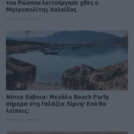
του Ρώσσου λειτούργησε χθες ο
Μητροπολίτης Χαλκίδος
09.08.2026 | 09:20
Νότια Εύβοια: Μεγάλο Beach Party
σήμερα στη Γαλάζια Λίμνη! Εσύ θα
λείπεις;
09.08.2026 | 09:00