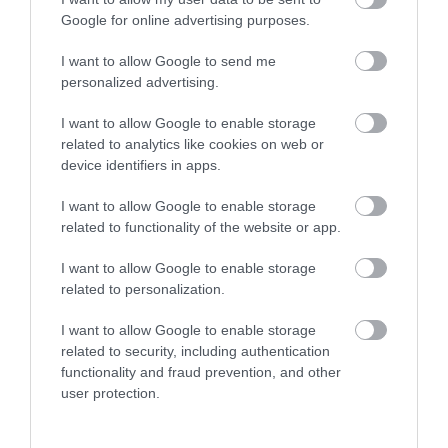
Μεταμορφώσεως
κίνηση του κ.
Google for online advertising purposes.
Χρυσόστομου μέσα στο
08.08.2026 | 21:00
γήπεδο που συγκίνησε
I want to allow Google to send me
(vid)
Φάνης Σπανός: 500.000 € για την
personalized advertising.
ενεργειακή αναβάθμιση του 4ου
Δημοτικού Σχολείου Λιβαδειάς
I want to allow Google to enable storage
08.08.2026 | 20:40
related to analytics like cookies on web or
device identifiers in apps.
I want to allow Google to enable storage
related to functionality of the website or app.
I want to allow Google to enable storage
related to personalization.
I want to allow Google to enable storage
related to security, including authentication
functionality and fraud prevention, and other
user protection.