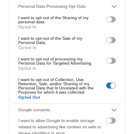
Please note that this website/app uses one or more Google
Personal Data Processing Opt Outs
Μύκονος: Έψαχναν τσάντα και
services and may gather and store information including but
Rolex αξίας 75.000 ευρώ – Η
not limited to your visit or usage behaviour. You may click to
I want to opt-out of the Sharing of my
ανακάλυψη κάτω από τα βράχια
Χαλκίδα: Νέο
Α. Ο. Χαλκίς: Ξεκινά
personal data.
grant or deny consent to Google and its third-party tags to
μεταγραφικό μπαμ
προετοιμασία με τον
Opted In
05.08.2026 | 17:40
use your data for below specified purposes in below Google
από την ΑΓΕΧ
κόσμο στο πλευρό του!
consent section.
Δείτε πότε
I want to opt-out of the Sale of my
Τρόμος στην Εύβοια: Δύο
Personal Data.
άγνωστοι εισέβαλαν σε σπίτι
Opted In
μέσα στη νύχτα – Δείτε τι
άρπαξαν
I want to opt-out of processing my
Personal Data for Targeted Advertising.
05.08.2026 | 17:20
Opted In
I want to opt-out of Collection, Use,
Retention, Sale, and/or Sharing of my
Personal Data that Is Unrelated with the
Purposes for which it was collected.
Opted Out
Google consents
I want to allow Google to enable storage
related to advertising like cookies on web or
device identifiers in apps.