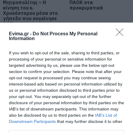
Μητροπολίτης – Η
ΠΑΟΚ στα
05.08.2026 | 19:20
κίνηση του κ.
προκριματικά
Χρυσόστομου μέσα στο
Ο απόλυτος οδηγός για να ζήσεις
γήπεδο που συγκίνησε
τη Σαντορίνη από τη θάλασσα
(vid)
05.08.2026 | 19:00
Evima.gr -
Do Not Process My Personal
Information
Κρίσιμες ώρες για άνδρα που
τραυματίστηκε σε τροχαίο στην
If you wish to opt-out of the sale, sharing to third parties, or
Εύβοια
processing of your personal or sensitive information for
targeted advertising by us, please use the below opt-out
05.08.2026 | 18:40
section to confirm your selection. Please note that after your
opt-out request is processed you may continue seeing
Τρόμος σε πτήση της Air India: Το
Α. Ο. Χαλκίς: Σήμερα η
Ποιος είναι ο
interest-based ads based on personal information utilized by
αεροσκάφος έχασε απότομα ύψος
πρώτη επίσημη της
απαράβατος κανόνας
– 17 τραυματίες
us or personal information disclosed to third parties prior to
προετοιμασίας και ο
των 30 λεπτών που
your opt-out. You may separately opt-out of the further
αγιασμός
έχει ο Λιονέλ Μέσι
05.08.2026 | 18:20
disclosure of your personal information by third parties on the
IAB’s list of downstream participants. This information may
Μεγάλη προσοχή στην Εύβοια:
also be disclosed by us to third parties on the
IAB’s List of
Νέα τηλεφωνική απάτη
Downstream Participants
that may further disclose it to other
05.08.2026 | 18:00
third parties.