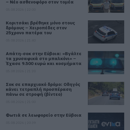
– Νέο ασθενοφόρο στον τομέα
05.08.2026 | 22:00
Κοριτσάκι βρέθηκε μόνο στους
δρόμους – Χειροπέδες στον
25χρονο πατέρα του
05.08.2026 | 21:40
Απάτη-σοκ στην Εύβοια: «Βγάλτε
τα χρυσαφικά στο μπαλκόνι» –
Έχασε 9.500 ευρώ και κοσμήματα
05.08.2026 | 21:20
Σοκ σε επαρχιακό δρόμο: Οδηγός
κάνει τετραπλή προσπέραση
πάνω σε στροφή (βίντεο)
05.08.2026 | 21:00
Φωτιά σε λεωφορείο στην Εύβοια
05.08.2026 | 20:39