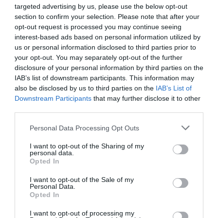
07.08.2026 | 12:15
targeted advertising by us, please use the below opt-out
section to confirm your selection. Please note that after your
opt-out request is processed you may continue seeing
Αυτές είναι οι επικίνδυνες
interest-based ads based on personal information utilized by
εβδομάδες του ελληνικού
us or personal information disclosed to third parties prior to
καλοκαιριού για φωτιές
your opt-out. You may separately opt-out of the further
Έσπασαν πιάτα στο
Α. Ο. Χαλκίς: Στον
07.08.2026 | 12:00
κεφάλι του Αταμάν –
αγιασμό ο
disclosure of your personal information by third parties on the
Βίντεο από τη Σύμη
Μητροπολίτης – Η
IAB’s list of downstream participants. This information may
κίνηση του κ.
Χωρίς νερό τώρα περιοχές της
also be disclosed by us to third parties on the
IAB’s List of
Χρυσόστομου μέσα στο
Χαλκίδας
Downstream Participants
that may further disclose it to other
γήπεδο που συγκίνησε
third parties.
07.08.2026 | 11:45
(vid)
Please note that this website/app uses one or more Google
Personal Data Processing Opt Outs
services and may gather and store information including but
Δελφίνια κολυμπούν δίπλα σε
not limited to your visit or usage behaviour. You may click to
I want to opt-out of the Sharing of my
σκάφος τουριστών – Δείτε βίντεο
personal data.
grant or deny consent to Google and its third-party tags to
07.08.2026 | 11:30
Opted In
use your data for below specified purposes in below Google
consent section.
I want to opt-out of the Sale of my
Personal Data.
Συναγερμός στην Εύβοια: Στιγμές
Opted In
αγωνίας για ιστιοφόρο με ξένους
Ευρώπη: Οι αντίπαλοι
Α. Ο. Χαλκίς: Σήμερα η
επιβάτες
I want to opt-out of processing my
Παναθηναϊκού και
πρώτη επίσημη της