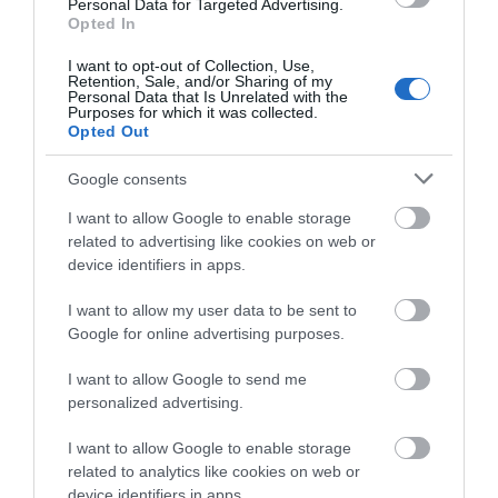
Personal Data for Targeted Advertising.
07.08.2026 | 11:15
ΠΑΟΚ στα
προετοιμασίας και ο
Opted In
προκριματικά
αγιασμός
Έκτακτη διακοπή νερού τώρα
I want to opt-out of Collection, Use,
στην παραλία Αυλίδας
Retention, Sale, and/or Sharing of my
Personal Data that Is Unrelated with the
07.08.2026 | 11:00
Purposes for which it was collected.
Opted Out
Η Κύμη στο επίκεντρο της
Google consents
γαστρονομίας – Σήμερα η μεγάλη
έναρξη!
I want to allow Google to enable storage
07.08.2026 | 10:45
related to advertising like cookies on web or
Ποιος είναι ο
Χαλκίδα: Νέο
απαράβατος κανόνας
μεταγραφικό μπαμ
device identifiers in apps.
των 30 λεπτών που
από την ΑΓΕΧ
Τι είναι οι γανωματήδες και γιατί
έχει ο Λιονέλ Μέσι
έφτασαν σε αυτό το χωριό της
I want to allow my user data to be sent to
Εύβοιας;
Google for online advertising purposes.
07.08.2026 | 10:30
I want to allow Google to send me
personalized advertising.
I want to allow Google to enable storage
related to analytics like cookies on web or
device identifiers in apps.