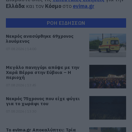
Ελλάδα
και τον
Κόσμο
στο
evima.gr
ΡΟΗ ΕΙΔΗΣΕΩΝ
Νεκρός ανασύρθηκε 69χρονος
λουόμενος
07.08.2026 | 14:00
Μεγάλο πανηγύρι απόψε με την
Χαρά Βέρρα στην Εύβοια – Η
περιοχή
07.08.2026 | 13:45
Νεκρός 75χρονος που είχε φύγει
για το χωράφι του
07.08.2026 | 13:30
Το evima.gr Αποκαλύπτει: Τρία