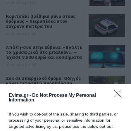
05.08.2026 | 22:00
Κοριτσάκι βρέθηκε μόνο στους
δρόμους – Χειροπέδες στον
25χρονο πατέρα του
05.08.2026 | 21:40
Απάτη-σοκ στην Εύβοια: «Βγάλτε
τα χρυσαφικά στο μπαλκόνι» –
Έχασε 9.500 ευρώ και κοσμήματα
05.08.2026 | 21:20
Σοκ σε επαρχιακό δρόμο: Οδηγός
κάνει τετραπλή προσπέραση
πάνω σε στροφή (βίντεο)
Evima.gr -
Do Not Process My Personal
05.08.2026 | 21:00
Information
Φωτιά σε λεωφορείο στην Εύβοια
If you wish to opt-out of the sale, sharing to third parties, or
05.08.2026 | 20:39
processing of your personal or sensitive information for
targeted advertising by us, please use the below opt-out