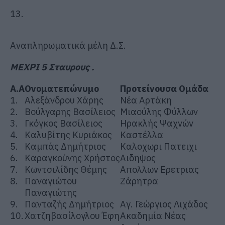
13.
Αναπληρωματικά μέλη Δ.Σ.
ΜΕΧΡΙ 5 Σταυρους .
Α.Α
Ονοματεπώνυμο
Προτείνουσα Ομάδα
1.
Αλεξάνδρου Χάρης
Νέα Αρτάκη
2.
Βούλγαρης Βασίλειος
Μιαούλης Φύλλων
3.
Γκόγκος Βασίλειος
Ηρακλής Ψαχνών
4.
Καλυβίτης Κυριάκος
Καστέλλα
5.
Καμπάς Δημήτριος
Καλοχωρι Πατειχι
6.
Καραγκούνης Χρήστος
Αιδηψος
7.
Κωντσιλίδης Θέμης
Απολλων Ερετριας
8.
Παναγιώτου
Ζάρητρα
Παναγιώτης
9.
Πανταζής Δημήτριος
Αγ. Γεώργιος Λιχάδος
10.
Χατζηβασίλογλου Έφη
Ακαδημία Νέας