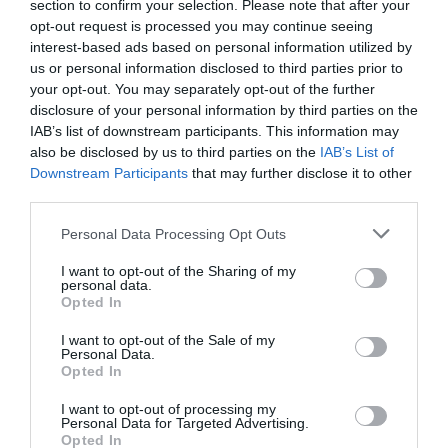
section to confirm your selection. Please note that after your
opt-out request is processed you may continue seeing
Η λειτουργία στα κλειδιά του
αυτοκινήτου που λίγοι οδηγοί
interest-based ads based on personal information utilized by
γνωρίζουν και είναι πολύ χρήσιμη
us or personal information disclosed to third parties prior to
το καλοκαίρι
your opt-out. You may separately opt-out of the further
05.08.2026 | 20:20
Όλες οι τελευταίες ειδήσεις
disclosure of your personal information by third parties on the
IAB’s list of downstream participants. This information may
Καθαρό και άφθονο νερό σε αυτή
also be disclosed by us to third parties on the
IAB’s List of
την περιοχή της Εύβοιας
Downstream Participants
that may further disclose it to other
ΠΕΡΙΣΣΟΤΕΡΑ ΑΠΟ ΑΘΛΗΤΙΚΑ
05.08.2026 | 20:00
third parties.
Please note that this website/app uses one or more Google
Personal Data Processing Opt Outs
services and may gather and store information including but
Καραμπόλα τεσσάρων οχημάτων
προκάλεσε αναστάτωση στην
not limited to your visit or usage behaviour. You may click to
I want to opt-out of the Sharing of my
personal data.
κυκλοφορία
grant or deny consent to Google and its third-party tags to
Opted In
use your data for below specified purposes in below Google
05.08.2026 | 19:40
consent section.
I want to opt-out of the Sale of my
Personal Data.
Νύχτα τρόμου στην Εύβοια:
Opted In
Διέρρηξαν σπίτι 95χρονης και
προκάλεσαν σοβαρές ζημιές σε
Α. Ο. Χαλκίς: Στον
Ευρώπη: Οι αντίπαλοι
I want to opt-out of processing my
ταβέρνα
αγιασμό ο
Παναθηναϊκού και
Personal Data for Targeted Advertising.
Μητροπολίτης – Η
ΠΑΟΚ στα
05.08.2026 | 19:20
Opted In