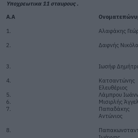
Υποχρεωτικα 11 σταυρους .
Α.Α
Ονοματεπώνυ
1.
Αλαφάκης Γεώρ
2.
Δαφνής Νικόλ
3.
Ιωσήφ Δημήτρ
4.
Κατσαντώνης
Ελευθέριος
5.
Λάμπρου Ιωάν
6.
Μισιρλής Άγγε
7.
Παπαδάκης
Αντώνιος
8.
Παπακωνσταντ
Ιωάννης