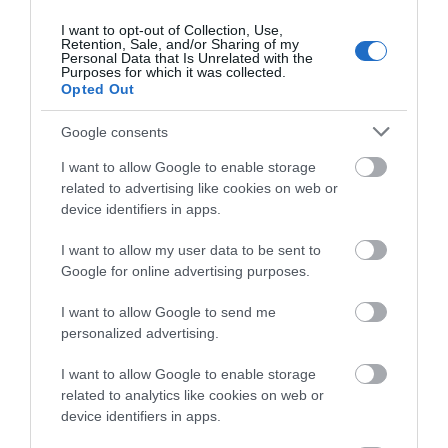
κίνηση του κ.
προκριματικά
Χρυσόστομου μέσα στο
I want to opt-out of Collection, Use,
Ο απόλυτος οδηγός για να ζήσεις
γήπεδο που συγκίνησε
Retention, Sale, and/or Sharing of my
τη Σαντορίνη από τη θάλασσα
(vid)
Personal Data that Is Unrelated with the
Purposes for which it was collected.
05.08.2026 | 19:00
Opted Out
Google consents
Κρίσιμες ώρες για άνδρα που
τραυματίστηκε σε τροχαίο στην
I want to allow Google to enable storage
Εύβοια
related to advertising like cookies on web or
05.08.2026 | 18:40
device identifiers in apps.
Τρόμος σε πτήση της Air India: Το
Α. Ο. Χαλκίς: Σήμερα η
Ποιος είναι ο
I want to allow my user data to be sent to
αεροσκάφος έχασε απότομα ύψος
πρώτη επίσημη της
απαράβατος κανόνας
Google for online advertising purposes.
– 17 τραυματίες
προετοιμασίας και ο
των 30 λεπτών που
αγιασμός
έχει ο Λιονέλ Μέσι
05.08.2026 | 18:20
I want to allow Google to send me
personalized advertising.
Μεγάλη προσοχή στην Εύβοια:
Νέα τηλεφωνική απάτη
I want to allow Google to enable storage
05.08.2026 | 18:00
related to analytics like cookies on web or
device identifiers in apps.