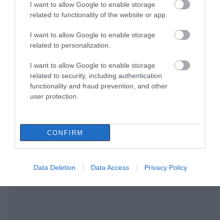
Μύκονος: Έψαχναν τσάντα και
I want to allow Google to enable storage
Rolex αξίας 75.000 ευρώ – Η
related to functionality of the website or app.
ανακάλυψη κάτω από τα βράχια
Χαλκίδα: Νέο
Α. Ο. Χαλκίς: Ξεκινά
μεταγραφικό μπαμ
προετοιμασία με τον
05.08.2026 | 17:40
I want to allow Google to enable storage
από την ΑΓΕΧ
κόσμο στο πλευρό του!
related to personalization.
Δείτε πότε
Τρόμος στην Εύβοια: Δύο
άγνωστοι εισέβαλαν σε σπίτι
I want to allow Google to enable storage
μέσα στη νύχτα – Δείτε τι
related to security, including authentication
άρπαξαν
functionality and fraud prevention, and other
05.08.2026 | 17:20
user protection.
CONFIRM
Data Deletion
Data Access
Privacy Policy