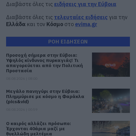
Διαβάστε όλες τις
ειδήσεις για την Εύβοια
Διαβάστε όλες τις
τελευταίες ειδήσεις
για την
Ελλάδα
και τον
Κόσμο
στο
evima.gr
ΡΟΗ ΕΙΔΗΣΕΩΝ
Προσοχή σήμερα στην Εύβοια:
Υψηλός κίνδυνος πυρκαγιάς! Τι
απαγορεύεται από την Πολιτική
Προστασία
08.08.2026 | 08:00
Μεγάλο πανηγύρι στην Εύβοια:
Πλημμύρισε με κόσμο η Φαράκλα
(pics&vid)
08.08.2026 | 00:59
Ο καιρός αλλάζει πρόσωπο:
Έρχονται 40άρια μαζί με
θυελλώδη μελτέμια