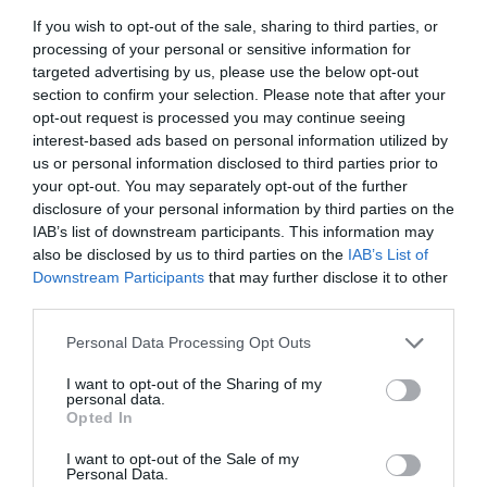
Ράγισαν καρδιές στην Εύβοια: Το
If you wish to opt-out of the sale, sharing to third parties, or
τελευταίο «αντίο» στον 36χρονο
Ευρώπη: Οι αντίπαλοι
Α. Ο. Χαλκίς: Σήμερα η
processing of your personal or sensitive information for
επιχειρηματία
Παναθηναϊκού και
πρώτη επίσημη της
targeted advertising by us, please use the below opt-out
ΠΑΟΚ στα
προετοιμασίας και ο
07.08.2026 | 19:10
προκριματικά
αγιασμός
section to confirm your selection. Please note that after your
opt-out request is processed you may continue seeing
Νέο επίδομα 600 ευρώ για
interest-based ads based on personal information utilized by
σπουδαστές: Οι δικαιούχοι
us or personal information disclosed to third parties prior to
07.08.2026 | 19:00
your opt-out. You may separately opt-out of the further
disclosure of your personal information by third parties on the
IAB’s list of downstream participants. This information may
Αυτός ο δήμος της Εύβοιας πάει
also be disclosed by us to third parties on the
IAB’s List of
στα δικαστήρια για τις
Downstream Participants
that may further disclose it to other
ανεμογεννήτριες
third parties.
Ποιος είναι ο
Χαλκίδα: Νέο
07.08.2026 | 18:40
απαράβατος κανόνας
μεταγραφικό μπαμ
Please note that this website/app uses one or more Google
των 30 λεπτών που
από την ΑΓΕΧ
Personal Data Processing Opt Outs
services and may gather and store information including but
Τραγική κατάληξη είχε η
έχει ο Λιονέλ Μέσι
θαλάσσια εκδρομή για 57χρονο
not limited to your visit or usage behaviour. You may click to
I want to opt-out of the Sharing of my
τουρίστα
personal data.
grant or deny consent to Google and its third-party tags to
Opted In
use your data for below specified purposes in below Google
07.08.2026 | 18:20
consent section.
I want to opt-out of the Sale of my
Personal Data.