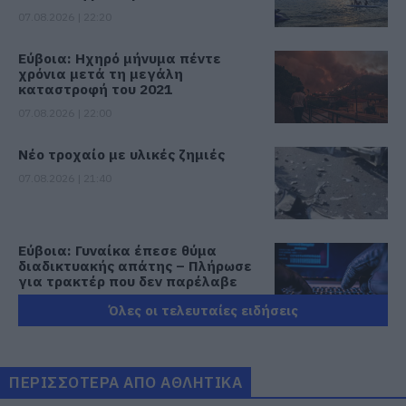
07.08.2026 | 22:20
Εύβοια: Ηχηρό μήνυμα πέντε
χρόνια μετά τη μεγάλη
καταστροφή του 2021
07.08.2026 | 22:00
Νέο τροχαίο με υλικές ζημιές
07.08.2026 | 21:40
Εύβοια: Γυναίκα έπεσε θύμα
διαδικτυακής απάτης – Πλήρωσε
για τρακτέρ που δεν παρέλαβε
07.08.2026 | 21:20
Όλες οι τελευταίες ειδήσεις
Τραγωδία στην Εύβοια: Άνδρας
ανασύρθηκε χωρίς τις αισθήσεις
του από τη θάλασσα
ΠΕΡΙΣΣΟΤΕΡΑ ΑΠΟ ΑΘΛΗΤΙΚΑ
07.08.2026 | 20:57