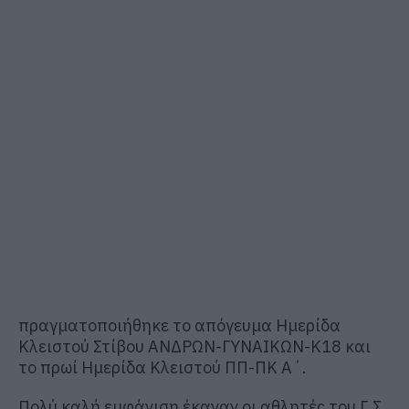
πραγματοποιήθηκε το απόγευμα Ημερίδα
Κλειστού Στίβου ΑΝΔΡΩΝ-ΓΥΝΑΙΚΩΝ-K18 και
το πρωί Ημερίδα Κλειστού ΠΠ-ΠΚ Α΄.
Πολύ καλή εμφάνιση έκαναν οι αθλητές του Γ.Σ.