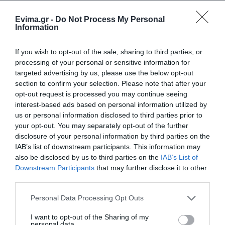
Ακολουθήστε το evima.gr στο
Google News
Evima.gr -
Do Not Process My Personal
Διαβάστε όλες τις
ειδήσεις για την Εύβοια
Information
Διαβάστε όλες τις
τελευταίες ειδήσεις
για την
If you wish to opt-out of the sale, sharing to third parties, or
Ελλάδα
και τον
Κόσμο
στο
evima.gr
processing of your personal or sensitive information for
targeted advertising by us, please use the below opt-out
section to confirm your selection. Please note that after your
ΡΟΗ ΕΙΔΗΣΕΩΝ
opt-out request is processed you may continue seeing
interest-based ads based on personal information utilized by
Φωτιά στη Σκύρο: Χωρίς ενεργό
us or personal information disclosed to third parties prior to
μέτωπο – Παραμένουν ισχυρές
your opt-out. You may separately opt-out of the further
δυνάμεις της Πυροσβεστικής
disclosure of your personal information by third parties on the
07.08.2026 | 00:10
IAB’s list of downstream participants. This information may
also be disclosed by us to third parties on the
IAB’s List of
Συνελήφθη 63χρονη για τη φωτιά
Downstream Participants
that may further disclose it to other
στη Σκύρο
third parties.
06.08.2026 | 23:15
Please note that this website/app uses one or more Google
Personal Data Processing Opt Outs
services and may gather and store information including but
not limited to your visit or usage behaviour. You may click to
I want to opt-out of the Sharing of my
Φωτιά στη Σκύρο: Δύσκολη νύχτα
personal data.