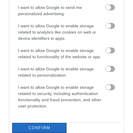
– Νέο βίντεο
ΠΕΡΙΣΣΟΤΕΡΑ ΑΠΟ ΑΘΛΗΤΙΚΑ
I want to allow Google to send me
06.08.2026 | 21:00
personalized advertising.
Καφές: Τα οφέλη της μέτριας
I want to allow Google to enable storage
κατανάλωσης σύμφωνα με ειδικό
related to analytics like cookies on web or
στο μικροβίωμα του εντέρου
device identifiers in apps.
06.08.2026 | 21:00
I want to allow Google to enable storage
«Ανάσα» για τους αγρότες στην
related to functionality of the website or app.
Εύβοια: Ολοκληρώθηκε μεγάλο
έργο
Έσπασαν πιάτα στο
Α. Ο. Χαλκίς: Στον
I want to allow Google to enable storage
κεφάλι του Αταμάν –
αγιασμό ο
06.08.2026 | 20:40
related to personalization.
Βίντεο από τη Σύμη
Μητροπολίτης – Η
κίνηση του κ.
Ο λόγος που τηγανίζουμε ψάρια
I want to allow Google to enable storage
Χρυσόστομου μέσα στο
του Σωτήρος – Πως θα κάνετε το
γήπεδο που συγκίνησε
related to security, including authentication
τέλειο μαγείρεμα
(vid)
functionality and fraud prevention, and other
06.08.2026 | 20:20
user protection.
Θρήνος στην Εύβοια: Έφυγε από
τη ζωή ο 37χρονος που είχε
CONFIRM
τροχαίο με αγριογούρουνο