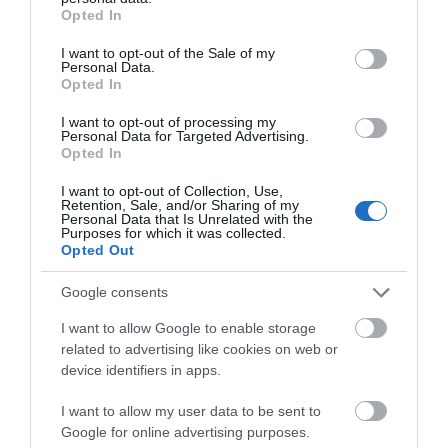
για την Καλαμίτσα – Νέες εικόνες
grant or deny consent to Google and its third-party tags to
Opted In
και βίντεο
use your data for below specified purposes in below Google
consent section.
06.08.2026 | 22:04
I want to opt-out of the Sale of my
Personal Data.
Opted In
Εύβοια: Με κατάνυξη και πλήθος
κόσμου η μεγάλη γιορτή στους
I want to opt-out of processing my
Ωρεούς – Παρών ο Θανάσης
Personal Data for Targeted Advertising.
Ζεμπίλης
Opted In
06.08.2026 | 22:00
I want to opt-out of Collection, Use,
Retention, Sale, and/or Sharing of my
Συντάξεις Σεπτεμβρίου 2026:
Personal Data that Is Unrelated with the
Πότε πληρώνονται οι δικαιούχοι –
Purposes for which it was collected.
Οι ημερομηνίες του e-ΕΦΚΑ
Opted Out
06.08.2026 | 21:40
Google consents
Σοκ στην Εύβοια με την κοπέλα
I want to allow Google to enable storage
που έπεσε από την γέφυρα: Τα
related to advertising like cookies on web or
νεότερα για την υγεία της
device identifiers in apps.
06.08.2026 | 21:20
Όλες οι τελευταίες ειδήσεις
I want to allow my user data to be sent to
Νεότερα για τη Φωτιά στη Σκύρο:
Google for online advertising purposes.
Κινδύνευσε κτηνοτροφική μονάδα