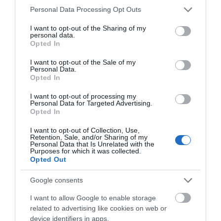
07.08.2026 | 16:30
Please note that this website/app uses one or more Google
Personal Data Processing Opt Outs
services and may gather and store information including but
not limited to your visit or usage behaviour. You may click to
I want to opt-out of the Sharing of my
personal data.
Διακοπές στην Κάρυστο: Το Χωνί
grant or deny consent to Google and its third-party tags to
Opted In
είναι ο προορισμός για
use your data for below specified purposes in below Google
αυθεντικές ελληνικές γεύσεις
consent section.
I want to opt-out of the Sale of my
07.08.2026 | 16:15
Personal Data.
Opted In
Κρίση στο κόμμα Καρυστιανού:
I want to opt-out of processing my
Δύο ακόμη στελέχη αποχωρούν
Personal Data for Targeted Advertising.
καταγγέλλοντας κλειστό
Opted In
σύστημα αποφάσεων
07.08.2026 | 16:00
I want to opt-out of Collection, Use,
Retention, Sale, and/or Sharing of my
Personal Data that Is Unrelated with the
Εικόνες ντροπής από
Purposes for which it was collected.
ασυνείδητους στην Εύβοια:
Opted Out
Πετούν ογκώδη αντικείμενα όπου
βρουν
Google consents
07.08.2026 | 15:45
I want to allow Google to enable storage
Σκύρος: Επέστρεψαν στην Εύβοια
related to advertising like cookies on web or
οι πυροσβέστες που έδωσαν μάχη
device identifiers in apps.