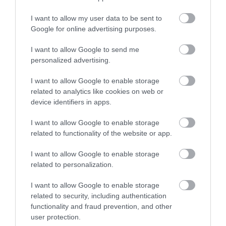
με τις φλόγες – Έφτασαν στην
Κύμη
I want to allow my user data to be sent to
07.08.2026 | 15:30
Google for online advertising purposes.
Νέα αποκάλυψη του evima: Αυτές
I want to allow Google to send me
οι εθελοντικές ομάδες της
personalized advertising.
Εύβοιας ενισχύονται με
Όλες οι τελευταίες ειδήσεις
πυροσβεστικά οχήματα
I want to allow Google to enable storage
07.08.2026 | 15:15
related to analytics like cookies on web or
device identifiers in apps.
ΠΕΡΙΣΣΟΤΕΡΑ ΑΠΟ ΑΘΛΗΤΙΚΑ
Κωνσταντοπούλου από τη
Βοιωτία: Αυτό που συμβαίνει δεν
είναι ατύχημα, είναι έγκλημα
I want to allow Google to enable storage
διαρκές και συνεχιζόμενο
related to functionality of the website or app.
07.08.2026 | 15:00
I want to allow Google to enable storage
Μεγάλη προσοχή δρόμος έχει
related to personalization.
γεμίσει με λάδια στην Εύβοια
I want to allow Google to enable storage
07.08.2026 | 14:45
related to security, including authentication
functionality and fraud prevention, and other
Έσπασαν πιάτα στο
Α. Ο. Χαλκίς: Στον
user protection.
Πότε θα πληρωθούν οι συντάξεις
κεφάλι του Αταμάν –
αγιασμό ο