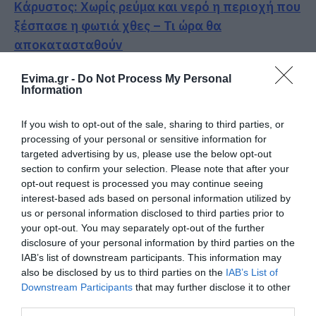
Κάρυστος: Χωρίς ρεύμα και νερό η περιοχή που
ξέσπασε η φωτιά χθες – Τι ώρα θα
αποκατασταθούν
Εύβοια: Έκτακτη ενημέρωση για το νερό σε
Evima.gr -
Do Not Process My Personal
μεγάλη πόλη
Information
If you wish to opt-out of the sale, sharing to third parties, or
Ακολουθήστε το evima.gr στο
Google News
processing of your personal or sensitive information for
targeted advertising by us, please use the below opt-out
Διαβάστε όλες τις
ειδήσεις για την Εύβοια
section to confirm your selection. Please note that after your
opt-out request is processed you may continue seeing
Διαβάστε όλες τις
τελευταίες ειδήσεις
για την
interest-based ads based on personal information utilized by
Ελλάδα
και τον
Κόσμο
στο
evima.gr
us or personal information disclosed to third parties prior to
your opt-out. You may separately opt-out of the further
TAGS:
ΝΕΡΟ
ΝΟΒΑΚ ΤΖΟΚΟΒΙΤΣ
ΤΕΝΙΣ
disclosure of your personal information by third parties on the
IAB’s list of downstream participants. This information may
ΡΟΗ ΕΙΔΗΣΕΩΝ
also be disclosed by us to third parties on the
IAB’s List of
Downstream Participants
that may further disclose it to other
Άνδρας απειλούσε να πέσει από
third parties.
το μπαλκόνι