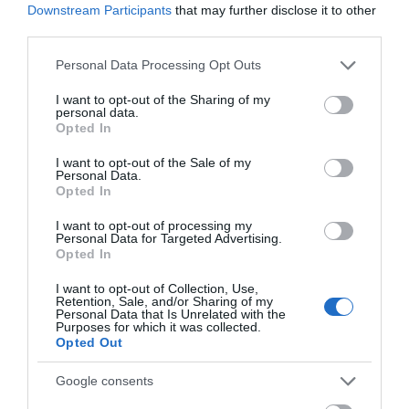
σχεδόν 1300 φιάλλες παράνομου
Downstream Participants
that may further disclose it to other
ψυκτικού υγρού φρέον (εικόνες)
third parties.
10.08.2026 | 10:00
Please note that this website/app uses one or more Google
Personal Data Processing Opt Outs
services and may gather and store information including but
Μεγάλο βήμα για την υγεία στη
not limited to your visit or usage behaviour. You may click to
I want to opt-out of the Sharing of my
Βόρεια Εύβοια
personal data.
grant or deny consent to Google and its third-party tags to
Opted In
10.08.2026 | 09:40
Ο Λευτέρης Στεργίου
Σε δημοπρασία η
use your data for below specified purposes in below Google
επιστρέφει στην
μπάλα των ιστορικών
consent section.
I want to opt-out of the Sale of my
Ιστιαία!
γκολ του Μαραντόνα
Personal Data.
Εορτολόγιο: Ποιοι γιορτάζουν
Opted In
σήμερα, Δευτέρα 10 Αυγούστου
I want to opt-out of processing my
10.08.2026 | 09:20
Personal Data for Targeted Advertising.
Opted In
Εύβοια: Που έχει διακοπή
I want to opt-out of Collection, Use,
ρεύματος σήμερα Δευτέρα 10
Retention, Sale, and/or Sharing of my
Αυγούστου
Personal Data that Is Unrelated with the
Purposes for which it was collected.
10.08.2026 | 09:00
Α. Ο. Χαλκίς: Πρώτο
Αθλητικό σωματείο της
Opted Out
φιλικό σήμερα για νέα
Εύβοιας εξέδωσε
αγωνιστική περίοδο –
ανακοίνωση για το
Μεγάλη φωτιά στον Κουβαρά
Google consents
Η ώρα
βουλευτή Σίμο
Αττικής: Ήχησε το 112, καίει
Κεδίκογλου- Τι