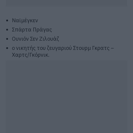
Ναϊμέγκεν
Σπάρτα Πράγας
Ουνιόν Σεν Ζιλουάζ
ο νικητής του ζευγαριού Στουρμ Γκρατς –
Χαρτς/Γκόρνικ.