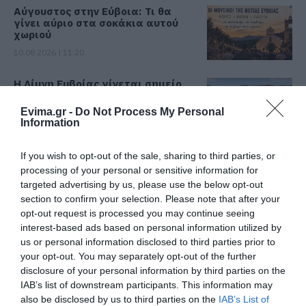
Αύγουστος στην Εύβοια: Τι θα
γίνει αύριο στα σοκάκια αυτού
χωριού
10.08.2026 | 11:20
Η Λίμνη Ευβοίας γίνεται σημείο
συνάντησης των γεύσεων της
Στερεάς Ελλάδας
Evima.gr -
Do Not Process My Personal
Information
10.08.2026 | 11:00
Χαλκίδα: Γιατί φωτίστηκε στα
If you wish to opt-out of the sale, sharing to third parties, or
μωβ- ροζ το δημαρχείο στην
processing of your personal or sensitive information for
παραλία
targeted advertising by us, please use the below opt-out
10.08.2026 | 10:40
section to confirm your selection. Please note that after your
Όλες οι τελευταίες ειδήσεις
opt-out request is processed you may continue seeing
Έκτακτη διακοπή νερού στους
interest-based ads based on personal information utilized by
Ωρεούς Ευβοίας
us or personal information disclosed to third parties prior to
your opt-out. You may separately opt-out of the further
10.08.2026 | 10:20
ΠΕΡΙΣΣΟΤΕΡΑ ΑΠΟ ΑΘΛΗΤΙΚΑ
disclosure of your personal information by third parties on the
IAB’s list of downstream participants. This information may
also be disclosed by us to third parties on the
IAB’s List of
Ελεγκτές της ΑΑΔΕ κατέσχεσαν