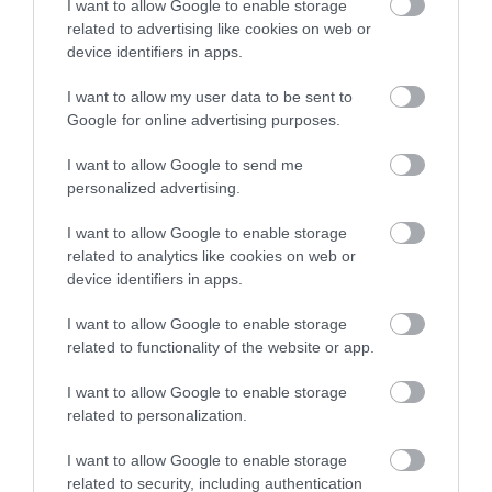
κοντά σε σπίτια
I want to allow Google to enable storage
αναφέρει
related to advertising like cookies on web or
10.08.2026 | 08:40
device identifiers in apps.
Καιρός: Επιμένουν και σήμερα τα
I want to allow my user data to be sent to
μποφόρ και η ζέστη στην Εύβοια
Google for online advertising purposes.
10.08.2026 | 08:20
I want to allow Google to send me
personalized advertising.
Στο κόκκινο σήμερα Εύβοια και
Σκύρος για κίνδυνο φωτιάς – Τι
Έσπασαν πιάτα στο
Α. Ο. Χαλκίς: Στον
I want to allow Google to enable storage
απαγορεύεται
κεφάλι του Αταμάν –
αγιασμό ο
related to analytics like cookies on web or
10.08.2026 | 08:00
Βίντεο από τη Σύμη
Μητροπολίτης – Η
device identifiers in apps.
κίνηση του κ.
Χρυσόστομου μέσα στο
Αναστάτωση σε παραλία της
I want to allow Google to enable storage
γήπεδο που συγκίνησε
Εύβοιας: Άνδρας αισθάνθηκε
related to functionality of the website or app.
(vid)
αδιαθεσία, μεταφέρθηκε στο
Νοσοκομείο
I want to allow Google to enable storage
09.08.2026 | 21:40
related to personalization.
I want to allow Google to enable storage
related to security, including authentication