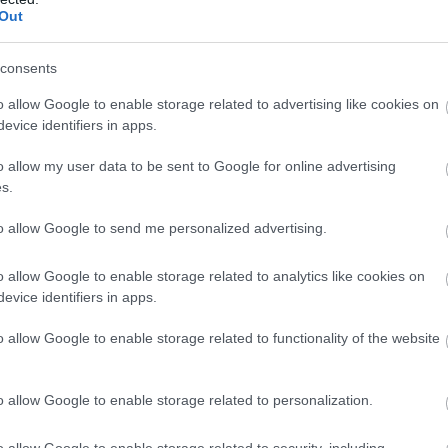
έ
Out
 ευρωπαϊκό θα πετάμε».
08
consents
 θερμή αποθέωση, επιβεβαιώνοντας για
Σ
μ
θέση στην κορυφή της παγκόσμιας ενόργανης
o allow Google to enable storage related to advertising like cookies on
π
κ
evice identifiers in apps.
Ε
o allow my user data to be sent to Google for online advertising
08
s.
to allow Google to send me personalized advertising.
o allow Google to enable storage related to analytics like cookies on
evice identifiers in apps.
o allow Google to enable storage related to functionality of the website
o allow Google to enable storage related to personalization.
o allow Google to enable storage related to security, including