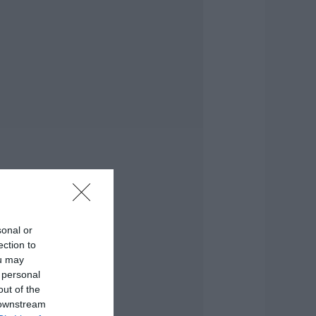
υξημένη
τοιμότητα παντού
.08.2026 | 17:00
όδος: Έγραψαν
0χρονη για κράνος!
.08.2026 | 16:40
ρήνος σε όλη την
ύβοια για τον
πιχειρηματία που
φυγε απο την ζωή
.08.2026 | 16:20
άτρα: Θρήνος για
sonal or
ωράκι μόλις 8
ection to
μερών –
ou may
οσηλευόταν στη
 personal
ΕΘ Νεογνών
out of the
.08.2026 | 16:00
 downstream