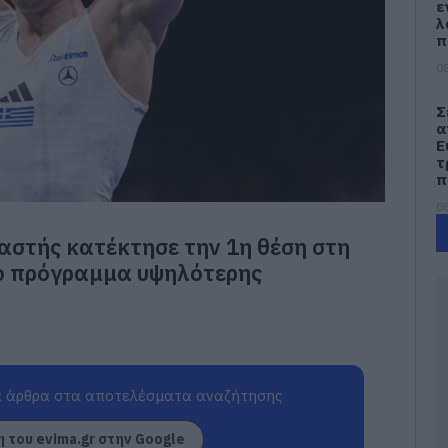
ε
λ
π
08
Σ
α
Ε
τ
π
08
αστής κατέκτησε την 1η θέση στη
Ε
Ο
ο πρόγραμμα υψηλότερης
δ
Ε
π
08
«
 άρθρα στα αποτελέσματα αναζήτησης
σ
Ε
 του evima.gr στην Google
α