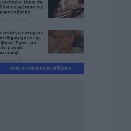
νισχύσεις: Ποιοι θα
άβουν νωρίτερα τις
ροκαταβολές
.08.2026 | 18:00
ε πελάγη ευτυχίας
ντιδήμαρχος στην
ύβοια! Έγινε για
ρίτη φορά
αππούς!
.08.2026 | 17:40
Όλες οι τελευταίες ειδήσεις
υρυδίκη Βαλαβάνη:
ι οικογενειακές
ιακοπές στην
ύβοια! Δείτε σε
οια παραλία
.08.2026 | 17:20
Κόκκινος»
υναγερμός στην
ύβοια: Red Code
ύριο Κυριακή –