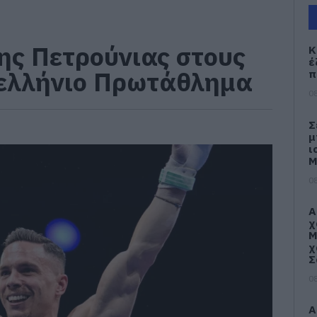
ης Πετρούνιας στους
Κ
έ
νελλήνιο Πρωτάθλημα
π
08
Σ
μ
ι
Μ
08
Α
χ
Μ
χ
Σ
08
Α