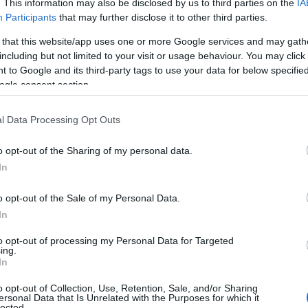
. This information may also be disclosed by us to third parties on the
IA
Α
στη Θεσσαλονίκη και συγκεκριμένα στην
Participants
that may further disclose it to other third parties.
γ
ειστό της Μίκρας, με τον Έλληνα
γ
 that this website/app uses one or more Google services and may gath
Ε
ωρίς ουσιαστικό ανταγωνισμό στη μάχη της
including but not limited to your visit or usage behaviour. You may click 
08
 to Google and its third-party tags to use your data for below specifi
ogle consent section.
Φ
ο Πετρούνιας στάθηκε στην πρόοδο των
Έ
σ
l Data Processing Opt Outs
τι το επίπεδο ανεβαίνει σταδιακά και
ε
Π
υ ανταγωνισμού στο άθλημα.
o opt-out of the Sharing of my personal data.
08
In
μμα με αυξημένο βαθμό δυσκολίας, όπως
Μ
τά τον αγώνα, επισημαίνοντας ότι δεν ήταν
o opt-out of the Sale of my Personal Data.
σ
τεστάρει την εκτέλεσή του σε συνθήκες
α
In
ε
to opt-out of processing my Personal Data for Targeted
08
ing.
In
οσπάθεια αποτελεί μέρος της προετοιμασίας
Ό
η και την εμπειρία του από το Κάιρο,
σ
o opt-out of Collection, Use, Retention, Sale, and/or Sharing
χ
ersonal Data that Is Unrelated with the Purposes for which it
ξαιρετική κατάσταση και εκφράζοντας
lected.