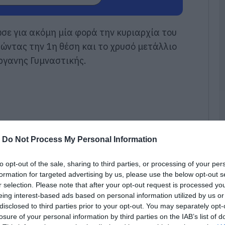
Α
ε
08
σε για ακόμη μία φορά την κυριαρχία του
ώντας την 1η θέση και το χρυσό μετάλλιο
Ρ
8
γανης Γυμναστικής.
08
Θ
Ε
ε
έ
-
Do Not Process My Personal Information
08
Π
to opt-out of the sale, sharing to third parties, or processing of your per
μ
formation for targeted advertising by us, please use the below opt-out s
η
r selection. Please note that after your opt-out request is processed y
Ν
eing interest-based ads based on personal information utilized by us or
Μ
disclosed to third parties prior to your opt-out. You may separately opt-
08
losure of your personal information by third parties on the IAB’s list of