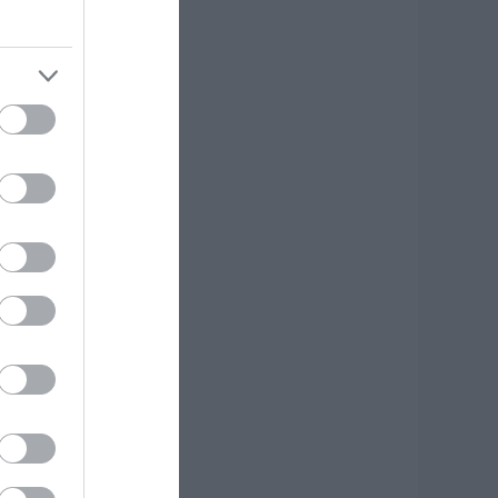
ργων ΑΠΕ
.08.2026 | 14:40
ήμερα το
εγαλύτερο
ανηγύρι του
αλοκαιριού στην
ύβοια
.08.2026 | 14:20