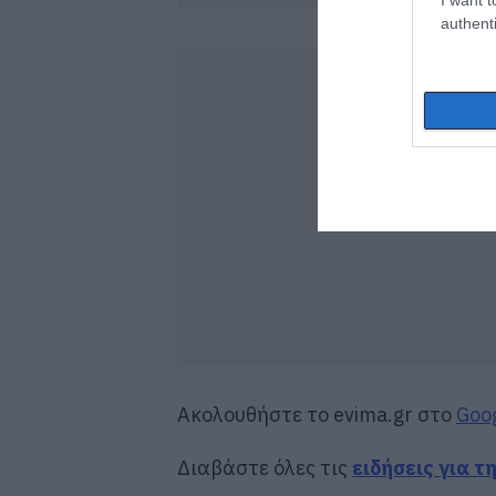
authenti
Ακολουθήστε το evima.gr στο
Goo
Διαβάστε όλες τις
ειδήσεις για τ