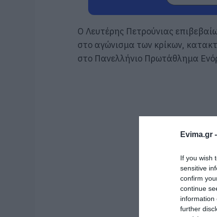
Ο Λευτέρης Πετρούνιας επιβεβαίω
στο αγώνισμα των κρίκων, κατακτ
στο Πανελλήνιο Πρωτάθλημα Ενόρ
Evima.gr 
If you wish 
sensitive in
confirm you
continue se
information 
further disc