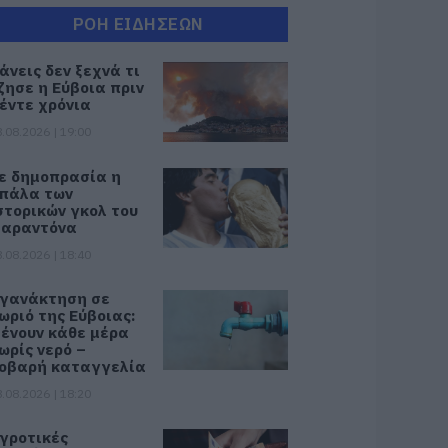
ΡΟΗ ΕΙΔΗΣΕΩΝ
άνεις δεν ξεχνά τι
ζησε η Εύβοια πριν
έντε χρόνια
.08.2026 | 19:00
ε δημοπρασία η
πάλα των
στορικών γκολ του
αραντόνα
.08.2026 | 18:40
γανάκτηση σε
ωριό της Εύβοιας:
ένουν κάθε μέρα
ωρίς νερό –
οβαρή καταγγελία
.08.2026 | 18:20
γροτικές