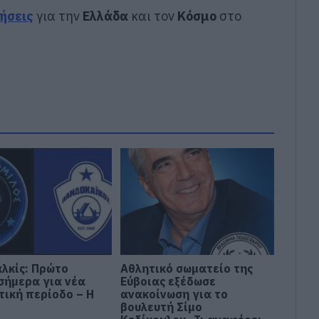
δήσεις
για την
Ελλάδα
και τον
Κόσμο
στο
αλκίς: Πρώτο
Αθλητικό σωματείο της
 σήμερα για νέα
Εύβοιας εξέδωσε
τική περίοδο – Η
ανακοίνωση για το
βουλευτή Σίμο