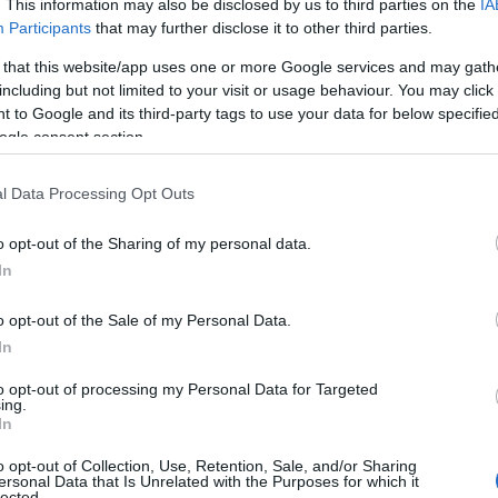
. This information may also be disclosed by us to third parties on the
IA
Χ
Participants
that may further disclose it to other third parties.
π
ρτη 24. 06. 2026 και ώρα 20:30 συνήλθαν εις
Χ
 that this website/app uses one or more Google services and may gath
επωνυμία «
ΑΘΛΗΤΙΚΟΣ ΟΜΙΛΟΣ ΧΑΛΚΙΣ
» στο
including but not limited to your visit or usage behaviour. You may click 
07
 to Google and its third-party tags to use your data for below specifi
εγέντα μέλη του νέου Διοικητικού Συμβουλίου
ogle consent section.
Δ
ες που πραγματοποιήθηκαν στις 22. 06. 2026
δ
ηση του
ΠΡΟΕΔΡΟΥ
του
ΔΙΟΙΚΗΤΙΚΟΥ
τ
l Data Processing Opt Outs
β
ΤΑΡΝΑΝΑ
με θέμα:
07
o opt-out of the Sharing of my personal data.
ΙΟΙΚΗΤΙΚΟ ΣΥΜΒΟΥΛΙΟ ΤΟΥ
In
Σ
Ε
α
o opt-out of the Sale of my Personal Data.
ι
In
ε
ι μυστική ψηφοφορία η κατανομή αξιωμάτων
07
to opt-out of processing my Personal Data for Targeted
ing.
In
Έ
Σ
ν
o opt-out of Collection, Use, Retention, Sale, and/or Sharing
π
ersonal Data that Is Unrelated with the Purposes for which it
lected.