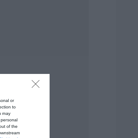
τρέμματα στο
ησί – Νέες εικόνες
.08.2026 | 12:45
ώς θα πληρωθούν
σοι δουλέψουν στις
5 Αυγούστου
.08.2026 | 12:30
ροχαίο με
υτοκίνητο μεγάλου
ήμου στην Εύβοια
.08.2026 | 12:15
υτές είναι οι
sonal or
πικίνδυνες
ection to
βδομάδες του
λληνικού
ou may
αλοκαιριού για
 personal
ωτιές
out of the
.08.2026 | 12:00
 downstream