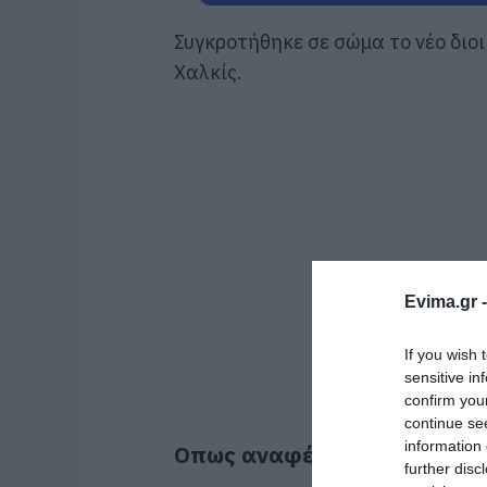
Συγκροτήθηκε σε σώμα το νέο διο
Χαλκίς.
Evima.gr 
If you wish 
sensitive in
confirm you
continue se
information 
Οπως αναφέρει η ανακοίνωσ
further disc