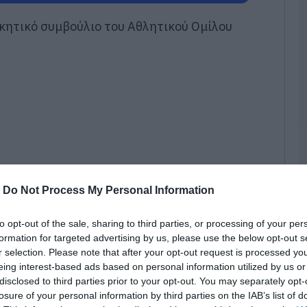
σ
Ν
ικητικό συμβούλιο του Αθλητικού Ομίλου
07
Π
ό
1
07
Τ
α
δ
07
-
Do Not Process My Personal Information
Α
to opt-out of the sale, sharing to third parties, or processing of your per
ε
formation for targeted advertising by us, please use the below opt-out s
ε
ε
r selection. Please note that after your opt-out request is processed y
κ
eing interest-based ads based on personal information utilized by us or
φ
disclosed to third parties prior to your opt-out. You may separately opt-
η του αθλητικού σωματείου:
07
losure of your personal information by third parties on the IAB’s list of