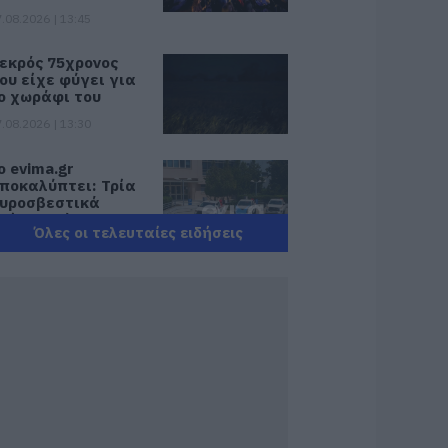
.08.2026 | 13:45
εκρός 75χρονος
ου είχε φύγει για
ο χωράφι του
.08.2026 | 13:30
ο evima.gr
ποκαλύπτει: Τρία
υροσβεστικά
χήματα έφτασαν
Όλες οι τελευταίες ειδήσεις
την Εύβοια! Που θα
οθούν
.08.2026 | 13:05
υντάξεις: Ποιοι θα
άρουν αύξηση το
027 – Τα ποσά
.08.2026 | 13:00
κύρος: Στάχτη
άνω από 1.000