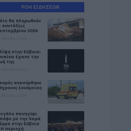
ΡΟΗ ΕΙΔΗΣΕΩΝ
ότε θα πληρωθούν
ι συντάξεις
επτεμβρίου 2026
.08.2026 | 14:30
λίψη στην Εύβοια:
υναίκα έχασε την
ωή της
.08.2026 | 14:15
εκρός ανασύρθηκε
9χρονος λουόμενος
.08.2026 | 14:00
εγάλο πανηγύρι
πόψε με την Χαρά
έρρα στην Εύβοια
 Η περιοχή