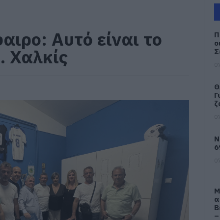
αιρο: Αυτό είναι το
Π
ο
Ο. Χαλκίς
Σ
07
Θ
Γ
ζ
07
Ν
6
07
Μ
α
Β
–