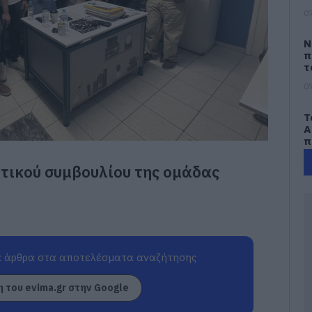
07
Ν
π
τ
07
Τ
Α
π
ο
σ
ητικού συμβουλίου της ομάδας
δ
07
Σ
π
2
 άρθρα στα αποτελέσματα αναζήτησης
07
 του evima.gr στην Google
Σ
π