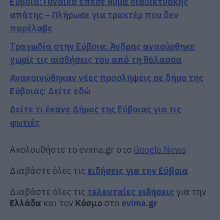
Εύβοια: Γυναίκα έπεσε θύμα διαδικτυακής
απάτης – Πλήρωσε για τρακτέρ που δεν
παρέλαβε
Τραγωδία στην Εύβοια: Άνδρας ανασύρθηκε
χωρίς τις αισθήσεις του από τη θάλασσα
Ανακοινώθηκαν νέες προσλήψεις σε δήμο της
Εύβοιας: Δείτε εδώ
Δείτε τι έκανε Δήμος της Εύβοιας για τις
φωτιές
Ακολουθήστε το evima.gr στο
Google News
Διαβάστε όλες τις
ειδήσεις για την Εύβοια
Διαβάστε όλες τις
τελευταίες ειδήσεις
για την
Ελλάδα
και τον
Κόσμο
στο
evima.gr