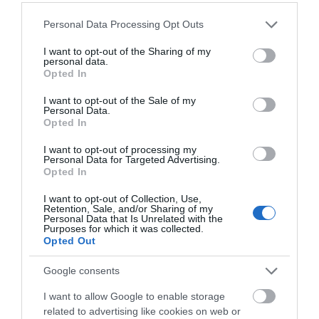
07.08.2026 | 20:40
Please note that this website/app uses one or more Google
Personal Data Processing Opt Outs
services and may gather and store information including but
not limited to your visit or usage behaviour. You may click to
I want to opt-out of the Sharing of my
personal data.
Ποιοι και γιατί θα πάρουν
grant or deny consent to Google and its third-party tags to
Opted In
διπλάσια σύνταξη τον Αύγουστο
use your data for below specified purposes in below Google
07.08.2026 | 20:20
consent section.
I want to opt-out of the Sale of my
Personal Data.
Opted In
Δείτε τι έκανε Δήμος της Εύβοιας
I want to opt-out of processing my
για τις φωτιές
Personal Data for Targeted Advertising.
07.08.2026 | 20:00
Opted In
Όλες οι τελευταίες ειδήσεις
I want to opt-out of Collection, Use,
Retention, Sale, and/or Sharing of my
Μητέρα και γιος οι νεκροί από τη
Personal Data that Is Unrelated with the
σύγκρουση αυτοκινήτου με
Purposes for which it was collected.
φορτηγό
Opted Out
ΠΕΡΙΣΣΟΤΕΡΑ ΑΠΟ ΑΘΛΗΤΙΚΑ
07.08.2026 | 19:40
Google consents
Ράγισαν καρδιές στην Εύβοια: Το
I want to allow Google to enable storage
τελευταίο «αντίο» στον 36χρονο
related to advertising like cookies on web or
επιχειρηματία