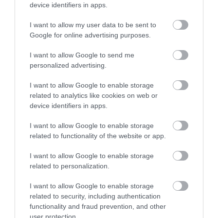
device identifiers in apps.
07.08.2026 | 19:10
I want to allow my user data to be sent to
Νέο επίδομα 600 ευρώ για
Google for online advertising purposes.
σπουδαστές: Οι δικαιούχοι
07.08.2026 | 19:00
Έσπασαν πιάτα στο
Α. Ο. Χαλκίς: Στον
I want to allow Google to send me
κεφάλι του Αταμάν –
αγιασμό ο
personalized advertising.
Βίντεο από τη Σύμη
Μητροπολίτης – Η
κίνηση του κ.
Αυτός ο δήμος της Εύβοιας πάει
I want to allow Google to enable storage
Χρυσόστομου μέσα στο
στα δικαστήρια για τις
related to analytics like cookies on web or
γήπεδο που συγκίνησε
ανεμογεννήτριες
device identifiers in apps.
(vid)
07.08.2026 | 18:40
I want to allow Google to enable storage
Τραγική κατάληξη είχε η
related to functionality of the website or app.
θαλάσσια εκδρομή για 57χρονο
τουρίστα
I want to allow Google to enable storage
07.08.2026 | 18:20
related to personalization.
Βαρύ πένθος για τον εκπαιδευτικό
I want to allow Google to enable storage
από την Εύβοια που έφυγε από τη
related to security, including authentication
Ευρώπη: Οι αντίπαλοι
Α. Ο. Χαλκίς: Σήμερα η
ζωή
functionality and fraud prevention, and other
Παναθηναϊκού και
πρώτη επίσημη της
07.08.2026 | 18:00
user protection.