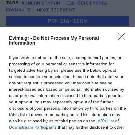
TAGS:
ΑΟΝΕΩΝ ΣΤΥΡΩΝ
ΕΙΔΗΣΕΙΣ ΕΥΒΟΙΑ
ΚΟΥΜΑΚΗΣ
ΝΕΟΣ ΠΡΟΕΔΡΟΣ
ΡΟΗ ΕΙΔΗΣΕΩΝ
Νέο τροχαίο με υλικές ζημιές
Evima.gr -
Do Not Process My Personal
07.08.2026 | 21:40
Information
If you wish to opt-out of the sale, sharing to third parties, or
processing of your personal or sensitive information for
Εύβοια: Γυναίκα έπεσε θύμα
targeted advertising by us, please use the below opt-out
διαδικτυακής απάτης – Πλήρωσε
για τρακτέρ που δεν παρέλαβε
section to confirm your selection. Please note that after your
opt-out request is processed you may continue seeing
07.08.2026 | 21:20
interest-based ads based on personal information utilized by
us or personal information disclosed to third parties prior to
Τραγωδία στην Εύβοια: Άνδρας
your opt-out. You may separately opt-out of the further
ανασύρθηκε χωρίς τις αισθήσεις
του από τη θάλασσα
disclosure of your personal information by third parties on the
IAB’s list of downstream participants. This information may
07.08.2026 | 20:57
also be disclosed by us to third parties on the
IAB’s List of
Downstream Participants
that may further disclose it to other
Ανακοινώθηκαν νέες προσλήψεις
third parties.
σε δήμο της Εύβοιας: Δείτε εδώ