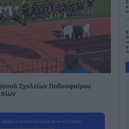
Σ
α
τ
08
Έ
Ο
«
γ
τ
08
Μ
χ
π
υρνουά Σχολείων Ποδοσφαίρου
ε
1
απίων
08
Ε
κ
 άρθρα στα αποτελέσματα αναζήτησης
Ε
έ