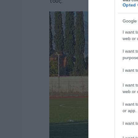
τους.
Opted 
Google 
I want t
web or d
I want t
purpose
I want 
I want t
web or d
I want t
or app.
I want t
I want t