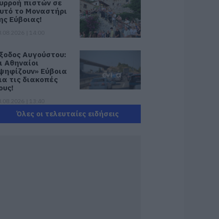
υρροή πιστών σε
υτό το Μοναστήρι
ης Εύβοιας!
.08.2026 | 14:00
ξοδος Αυγούστου:
ι Αθηναίοι
ψηφίζουν» Εύβοια
ια τις διακοπές
ους!
.08.2026 | 13:40
Όλες οι τελευταίες ειδήσεις
εταφορές
ρημάτων: Σε ποιες
εριπτώσεις η ΑΑΔΕ
πιβάλλει φόρο από
0% έως 40%
.08.2026 | 13:20
ικόνες σοκ σε
οιμητήριο της
ύβοιας: Δείτε τι
καναν