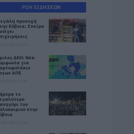
ΡΟΗ ΕΙΔΗΣΕΩΝ
εγάλη προσοχή
την Εύβοια: Σπείρα
νοίγει
πιχειρήσεις
.08.2026 | 15:00
μιλος ΔΕΗ: Νέα
υμφωνία για
αρτοφυλάκιο
ργων ΑΠΕ
.08.2026 | 14:40
ήμερα το
εγαλύτερο
ανηγύρι του
αλοκαιριού στην
ύβοια
.08.2026 | 14:20