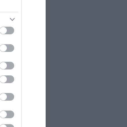
ύβοια: «Πλιάτσικο»
ε έργο ανάπλασης
αραλίας – Η
αταγγελία που
ροκαλεί
ντιδράσεις
.08.2026 | 10:20
ωρίς Internet τώρα
υτό το χωριό της
ύβοιας
.08.2026 | 10:00