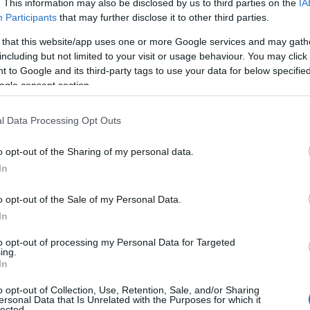
. This information may also be disclosed by us to third parties on the
IA
ά
Participants
that may further disclose it to other third parties.
μ
α
 that this website/app uses one or more Google services and may gath
, 2ο και 3ο Δημοτικό Σχολείο Ψαχνών, το
08
including but not limited to your visit or usage behaviour. You may click 
ημοτικό Σχολείο Πισσώνα, το Δημοτικό
 to Google and its third-party tags to use your data for below specifi
Ε
ogle consent section.
λείο Στενής, το Δημοτικό Σχολείο Καστέλλας,
Α
ί
το Δημοτικό Σχολείο Μακρυκάπας. Οι μικροί
Ο
l Data Processing Opt Outs
άθος, ευγενή άμιλλα και ομαδικό πνεύμα,
ε
C
ι δυνατές συγκινήσεις.
o opt-out of the Sharing of my personal data.
08
In
ίχθηκε το 3ο Δημοτικό Σχολείο Ψαχνών, το
Α
ότητά του και την εξαιρετική του παρουσία
o opt-out of the Sale of my Personal Data.
τ
ε
In
α
β
to opt-out of processing my Personal Data for Targeted
Κ
 αποτέλεσε η βράβευση του πρώτου σκόρερ
ing.
α
In
αιριστή και Ψαχνιώτη, Μάριο Σέγκο, ο
08
o opt-out of Collection, Use, Retention, Sale, and/or Sharing
ετέχοντες για την προσπάθεια και το ήθος
ersonal Data that Is Unrelated with the Purposes for which it
lected.