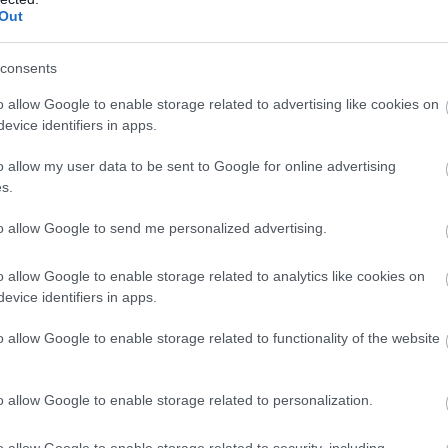
Ε
Out
σ
π
κ
consents
π
α
o allow Google to enable storage related to advertising like cookies on
08
evice identifiers in apps.
Χ
o allow my user data to be sent to Google for online advertising
α
s.
Ε
08
to allow Google to send me personalized advertising.
o allow Google to enable storage related to analytics like cookies on
evice identifiers in apps.
o allow Google to enable storage related to functionality of the website
o allow Google to enable storage related to personalization.
o allow Google to enable storage related to security, including