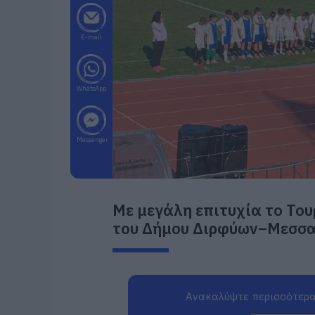
E-mail
WhatsApp
Messenger
Με μεγάλη επιτυχία το Το
του Δήμου Διρφύων–Μεσσ
Ανακαλύψτε περισσότερα