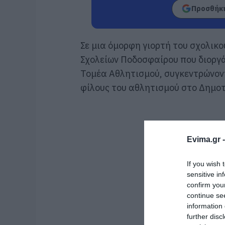
Προσθήκη
Σε μια όμορφη γιορτή του σχολικ
Σχολείων Ποδοσφαίρου που διορ
Τομέα Αθλητισμού, συγκεντρώνοντ
φίλους του αθλητισμού στο Δημο
Evima.gr 
If you wish 
sensitive in
confirm you
continue se
information 
further disc