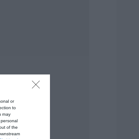
.08.2026 | 13:00
. Ο. Χαλκίς: Πρώτο
ιλικό σήμερα για
έα αγωνιστική
ερίοδο – Η ώρα
.08.2026 | 12:40
ι γίνεται με τις
σούχτρες στην
ύβοια;
.08.2026 | 12:20
αύσωνας και
ολλά μποφόρ
ύριο στην Εύβοια!
sonal or
υνεδρίασε η
ection to
πιτροπή εκτίμησης
ou may
ινδύνου
 personal
.08.2026 | 12:00
out of the
 downstream
ύβοια: Οι ισχυροί