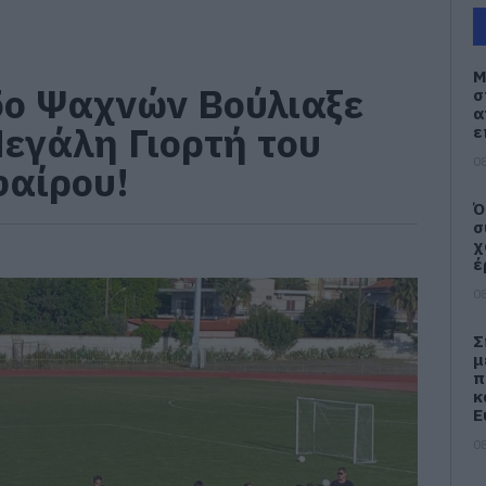
Μ
δο Ψαχνών Βούλιαξε
σ
α
εγάλη Γιορτή του
ε
08
φαίρου!
Ό
σ
χ
έ
08
Σ
μ
π
κ
Ε
08