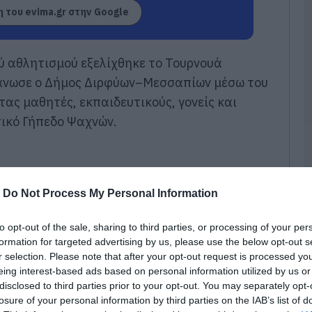
 του evima.gr στην Google
08
Α
φ
ού αθλητισμού εξελίχθηκε το Τουρνουά
ν
π
γάνωσε ο Δήμος Διρφύων–Μεσσαπίων μέσω του
08
ας μαθητές, εκπαιδευτικούς, γονείς και
τικό Γήπεδο Ψαχνών.
Τ
τ
Ε
08
-
Do Not Process My Personal Information
Κ
π
α
to opt-out of the sale, sharing to third parties, or processing of your per
Σ
formation for targeted advertising by us, please use the below opt-out s
ε
r selection. Please note that after your opt-out request is processed y
κ
eing interest-based ads based on personal information utilized by us or
08
disclosed to third parties prior to your opt-out. You may separately opt-
losure of your personal information by third parties on the IAB’s list of
Ε