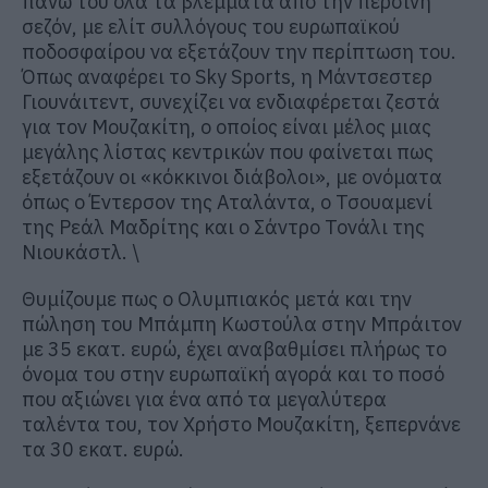
πάνω του όλα τα βλέμματα από την περσινή
σεζόν, με ελίτ συλλόγους του ευρωπαϊκού
ποδοσφαίρου να εξετάζουν την περίπτωση του.
Όπως αναφέρει το Sky Sports, η Μάντσεστερ
Γιουνάιτεντ, συνεχίζει να ενδιαφέρεται ζεστά
για τον Μουζακίτη, ο οποίος είναι μέλος μιας
μεγάλης λίστας κεντρικών που φαίνεται πως
εξετάζουν οι «κόκκινοι διάβολοι», με ονόματα
όπως ο Έντερσον της Αταλάντα, ο Τσουαμενί
της Ρεάλ Μαδρίτης και ο Σάντρο Τονάλι της
Νιουκάστλ. \
Θυμίζουμε πως ο Ολυμπιακός μετά και την
πώληση του Μπάμπη Κωστούλα στην Μπράιτον
με 35 εκατ. ευρώ, έχει αναβαθμίσει πλήρως το
όνομα του στην ευρωπαϊκή αγορά και το ποσό
που αξιώνει για ένα από τα μεγαλύτερα
ταλέντα του, τον Χρήστο Μουζακίτη, ξεπερνάνε
τα 30 εκατ. ευρώ.