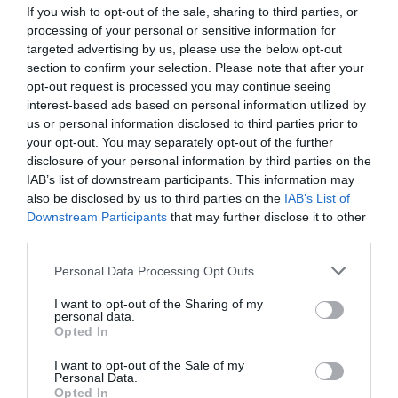
09.08.2026 | 15:20
If you wish to opt-out of the sale, sharing to third parties, or
processing of your personal or sensitive information for
Εύβοια: Έργα οδοποιίας 2,4 εκατ.
targeted advertising by us, please use the below opt-out
ευρώ – Ποιοι δρόμοι αλλάζουν
Ο Λευτέρης Στεργίου
Σε δημοπρασία η
section to confirm your selection. Please note that after your
επιστρέφει στην
μπάλα των ιστορικών
09.08.2026 | 15:00
opt-out request is processed you may continue seeing
Ιστιαία!
γκολ του Μαραντόνα
interest-based ads based on personal information utilized by
us or personal information disclosed to third parties prior to
Τουρισμός για Όλους 2026-2027:
your opt-out. You may separately opt-out of the further
Ποιοι κάνουν αίτηση σήμερα –
disclosure of your personal information by third parties on the
Έως 600 ευρώ η επιδότηση
IAB’s list of downstream participants. This information may
09.08.2026 | 14:40
also be disclosed by us to third parties on the
IAB’s List of
Downstream Participants
that may further disclose it to other
Έκτακτα μέτρα και απαγορεύσεις
third parties.
σήμερα στην Εύβοια – Μεγάλη
προσοχή!
Α. Ο. Χαλκίς: Πρώτο
Αθλητικό σωματείο της
Please note that this website/app uses one or more Google
Personal Data Processing Opt Outs
φιλικό σήμερα για νέα
Εύβοιας εξέδωσε
services and may gather and store information including but
09.08.2026 | 14:20
αγωνιστική περίοδο –
ανακοίνωση για το
not limited to your visit or usage behaviour. You may click to
I want to opt-out of the Sharing of my
Η ώρα
βουλευτή Σίμο
personal data.
grant or deny consent to Google and its third-party tags to
e-ΕΦΚΑ και ΔΥΠΑ: Ποιοι
Κεδίκογλου- Τι
Opted In
δικαιούχοι πληρώνονται έως τις
use your data for below specified purposes in below Google
αναφέρει
14 Αυγούστου
consent section.
I want to opt-out of the Sale of my
Personal Data.
09.08.2026 | 14:00
Opted In