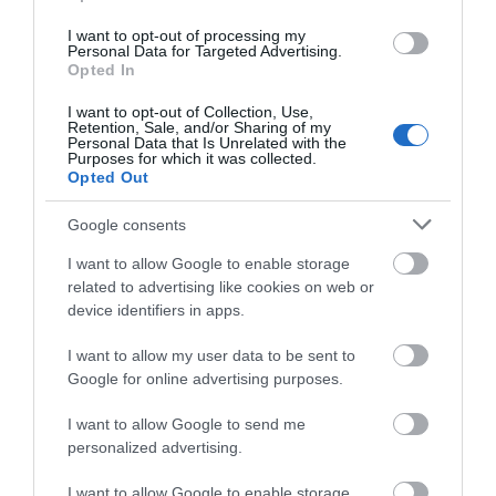
Κατάνυξη στην Εύβοια:
I want to opt-out of processing my
Παράκληση της Παναγίας στη
Personal Data for Targeted Advertising.
Λούτσα με κεράσματα και
Opted In
αναψυκτικά
I want to opt-out of Collection, Use,
09.08.2026 | 13:40
Retention, Sale, and/or Sharing of my
Personal Data that Is Unrelated with the
Έσπασαν πιάτα στο
Α. Ο. Χαλκίς: Στον
Purposes for which it was collected.
Σκύλος ή γάτα; Δείτε πόσα
κεφάλι του Αταμάν –
αγιασμό ο
Opted Out
χρήματα θα χρειαστείτε κάθε
Βίντεο από τη Σύμη
Μητροπολίτης – Η
χρόνο
κίνηση του κ.
Google consents
09.08.2026 | 13:20
Χρυσόστομου μέσα στο
γήπεδο που συγκίνησε
I want to allow Google to enable storage
(vid)
Πανικός σε λιμάνι της Εύβοιας με
related to advertising like cookies on web or
37χρονο άνδρα
device identifiers in apps.
09.08.2026 | 13:00
I want to allow my user data to be sent to
Google for online advertising purposes.
I want to allow Google to send me
personalized advertising.
I want to allow Google to enable storage