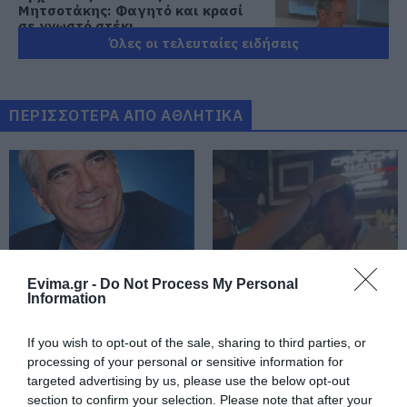
Μητσοτάκης: Φαγητό και κρασί
σε γνωστό στέκι
Όλες οι τελευταίες ειδήσεις
08.08.2026 | 09:20
Συγκίνηση και βαθιά πίστη στην
Εύβοια! Τίμησαν τον Όσιο Ιωάννη
ΠΕΡΙΣΣΟΤΕΡΑ ΑΠΟ ΑΘΛΗΤΙΚΑ
του Ρώσσο για το θαύμα της
βροχής στη φωτιά του 2021
08.08.2026 | 09:00
Εορτολόγιο: Ποιοι γιορτάζουν
σήμερα, Σάββατο 8 Αυγούστου
08.08.2026 | 08:40
Evima.gr -
Do Not Process My Personal
Καιρός: Πολύ ζέστη σήμερα στην
Information
Αθλητικό σωματείο της
Έσπασαν πιάτα στο
Εύβοια! Στα ύψη το θερμόμετρο
Εύβοιας εξέδωσε
κεφάλι του Αταμάν –
ανακοίνωση για το
Βίντεο από τη Σύμη
08.08.2026 | 08:20
If you wish to opt-out of the sale, sharing to third parties, or
βουλευτή Σίμο
processing of your personal or sensitive information for
Κεδίκογλου- Τι
targeted advertising by us, please use the below opt-out
αναφέρει
Προσοχή σήμερα στην Εύβοια:
section to confirm your selection. Please note that after your
Υψηλός κίνδυνος πυρκαγιάς! Τι