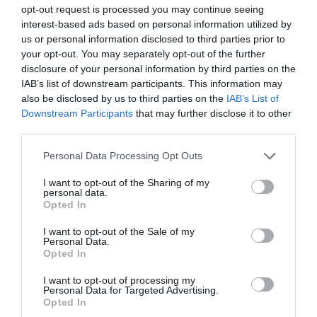
opt-out request is processed you may continue seeing
απαγορεύεται από την Πολιτική
Προστασία
interest-based ads based on personal information utilized by
us or personal information disclosed to third parties prior to
08.08.2026 | 08:00
your opt-out. You may separately opt-out of the further
disclosure of your personal information by third parties on the
Μεγάλο πανηγύρι στην Εύβοια:
Πλημμύρισε με κόσμο η Φαράκλα
IAB’s list of downstream participants. This information may
(pics&vid)
also be disclosed by us to third parties on the
IAB’s List of
Downstream Participants
that may further disclose it to other
08.08.2026 | 00:59
Α. Ο. Χαλκίς: Στον
Ευρώπη: Οι αντίπαλοι
third parties.
αγιασμό ο
Παναθηναϊκού και
Μητροπολίτης – Η
ΠΑΟΚ στα
Ο καιρός αλλάζει πρόσωπο:
Please note that this website/app uses one or more Google
Personal Data Processing Opt Outs
κίνηση του κ.
προκριματικά
Έρχονται 40άρια μαζί με
services and may gather and store information including but
Χρυσόστομου μέσα στο
θυελλώδη μελτέμια
γήπεδο που συγκίνησε
not limited to your visit or usage behaviour. You may click to
I want to opt-out of the Sharing of my
07.08.2026 | 22:20
personal data.
(vid)
grant or deny consent to Google and its third-party tags to
Opted In
use your data for below specified purposes in below Google
Εύβοια: Ηχηρό μήνυμα πέντε
consent section.
I want to opt-out of the Sale of my
χρόνια μετά τη μεγάλη
Personal Data.
καταστροφή του 2021
Opted In
07.08.2026 | 22:00
I want to opt-out of processing my
Personal Data for Targeted Advertising.
Νέο τροχαίο με υλικές ζημιές
Opted In
07.08.2026 | 21:40