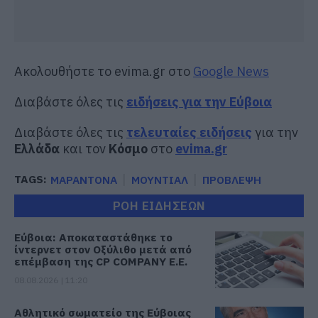
Ακολουθήστε το evima.gr στο
Google News
Διαβάστε όλες τις
ειδήσεις για την Εύβοια
Διαβάστε όλες τις
τελευταίες ειδήσεις
για την
Ελλάδα
και τον
Κόσμο
στο
evima.gr
TAGS:
ΜΑΡΑΝΤΟΝΑ
ΜΟΥΝΤΙΑΛ
ΠΡΟΒΛΕΨΗ
ΡΟΗ ΕΙΔΗΣΕΩΝ
Εύβοια: Αποκαταστάθηκε το
ίντερνετ στον Οξύλιθο μετά από
επέμβαση της CP COMPANY Ε.Ε.
08.08.2026 | 11:20
Αθλητικό σωματείο της Εύβοιας