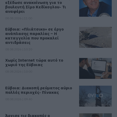
εξέδωσε ανακοίνωση για το
βουλευτή Σίμο Κεδίκογλου- Τι
αναφέρει
08.08.2026 | 11:00
Εύβοια: «Πλιάτσικο» σε έργο
ανάπλασης παραλίας – Η
καταγγελία που προκαλεί
αντιδράσεις
08.08.2026 | 10:20
Χωρίς Internet τώρα αυτό το
χωριό της Εύβοιας
08.08.2026 | 10:00
Εύβοια: Διακοπή ρεύματος αύριο
πολλές περιοχές- Πίνακας
08.08.2026 | 09:40
Άρχισε τις διακοπές ο