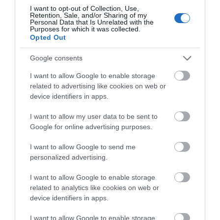
I want to opt-out of Collection, Use,
Α. Ο. Χαλκίς: Σήμερα η
Ποιος είναι ο
Retention, Sale, and/or Sharing of my
πρώτη επίσημη της
απαράβατος κανόνας
Personal Data that Is Unrelated with the
προετοιμασίας και ο
των 30 λεπτών που
Purposes for which it was collected.
αγιασμός
έχει ο Λιονέλ Μέσι
Opted Out
Εύβοια: Γυναίκα έπεσε θύμα
διαδικτυακής απάτης – Πλήρωσε
για τρακτέρ που δεν παρέλαβε
Google consents
07.08.2026 | 21:20
I want to allow Google to enable storage
related to advertising like cookies on web or
device identifiers in apps.
I want to allow my user data to be sent to
Google for online advertising purposes.
I want to allow Google to send me
personalized advertising.
I want to allow Google to enable storage
related to analytics like cookies on web or
device identifiers in apps.
I want to allow Google to enable storage