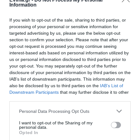
Καφές: Τα οφέλη της μέτριας
Information
κατανάλωσης σύμφωνα με ειδικό
στο μικροβίωμα του εντέρου
If you wish to opt-out of the sale, sharing to third parties, or
06.08.2026 | 21:00
processing of your personal or sensitive information for
targeted advertising by us, please use the below opt-out
«Ανάσα» για τους αγρότες στην
Εύβοια: Ολοκληρώθηκε μεγάλο
section to confirm your selection. Please note that after your
έργο
Έσπασαν πιάτα στο
Α. Ο. Χαλκίς: Στον
opt-out request is processed you may continue seeing
κεφάλι του Αταμάν –
αγιασμό ο
interest-based ads based on personal information utilized by
06.08.2026 | 20:40
Βίντεο από τη Σύμη
Μητροπολίτης – Η
us or personal information disclosed to third parties prior to
κίνηση του κ.
your opt-out. You may separately opt-out of the further
Ο λόγος που τηγανίζουμε ψάρια
Χρυσόστομου μέσα στο
disclosure of your personal information by third parties on the
του Σωτήρος – Πως θα κάνετε το
γήπεδο που συγκίνησε
τέλειο μαγείρεμα
(vid)
IAB’s list of downstream participants. This information may
also be disclosed by us to third parties on the
IAB’s List of
06.08.2026 | 20:20
Downstream Participants
that may further disclose it to other
third parties.
Θρήνος στην Εύβοια: Έφυγε από
τη ζωή ο 37χρονος που είχε
Please note that this website/app uses one or more Google
Personal Data Processing Opt Outs
τροχαίο με αγριογούρουνο
services and may gather and store information including but
06.08.2026 | 20:20
not limited to your visit or usage behaviour. You may click to
I want to opt-out of the Sharing of my
personal data.
grant or deny consent to Google and its third-party tags to
Opted In
Νέο σοβαρό τροχαίο στην Εύβοια:
use your data for below specified purposes in below Google
Τούμπαρε αυτοκίνητο
Ευρώπη: Οι αντίπαλοι
Α. Ο. Χαλκίς: Σήμερα η