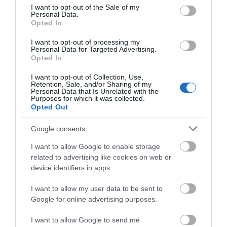
consent section.
I want to opt-out of the Sale of my
Παναθηναϊκού και
πρώτη επίσημη της
06.08.2026 | 20:00
Personal Data.
ΠΑΟΚ στα
προετοιμασίας και ο
Opted In
προκριματικά
αγιασμός
I want to opt-out of processing my
Έσπασαν πιάτα στο κεφάλι του
Personal Data for Targeted Advertising.
Αταμάν – Βίντεο από τη Σύμη
Opted In
06.08.2026 | 19:40
I want to opt-out of Collection, Use,
Retention, Sale, and/or Sharing of my
Personal Data that Is Unrelated with the
Φωτιά στη Σκύρο: Συνεχίζει να
Purposes for which it was collected.
καίει στο Νησί, συγκλονιστική
Opted Out
μαρτυρία – Νέες εικόνες και
βίντεο
Ποιος είναι ο
Χαλκίδα: Νέο
Google consents
απαράβατος κανόνας
μεταγραφικό μπαμ
06.08.2026 | 19:40
των 30 λεπτών που
από την ΑΓΕΧ
I want to allow Google to enable storage
έχει ο Λιονέλ Μέσι
related to advertising like cookies on web or
Ξεκινάει τεράστιο έργο αξίας
2.425.000€ στην Εύβοια – Δείτε
device identifiers in apps.
πού
I want to allow my user data to be sent to
06.08.2026 | 19:20
Google for online advertising purposes.
I want to allow Google to send me