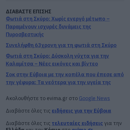
ΔΙΑΒΑΣΤΕ ΕΠΙΣΗΣ
Φωτιά στη Σκύρο: Χωρίς ενεργό μέτωπο –
Παραμένουν ισχυρές δυνάμεις της
Πυροσβεστικής
Συνελήφθη 63χρονη για τη φωτιά στη Σκύρο
Φωτιά στη Σκύρο: Δύσκολη νύχτα για την
Καλαμίτσα – Νέες εικόνες και βίντεο
Σοκ στην Εύβοια με την κοπέλα που έπεσε από
την γέφυρα: Τα νεότερα για την υγεία της
Ακολουθήστε το evima.gr στο
Google News
Διαβάστε όλες τις
ειδήσεις για την Εύβοια
Διαβάστε όλες τις
τελευταίες ειδήσεις
για την
Ελλάδα
και τον
Κόσμο
στο
evima.gr