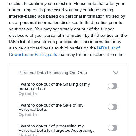
section to confirm your selection. Please note that after your
e – ΕΦΚΑ και ΔΥΠΑ: Ποιοι
Α. Ο. Χαλκίς: Στον
Ευρώπη: Οι αντίπαλοι
opt-out request is processed you may continue seeing
πληρώνονται έως και αύριο
αγιασμό ο
Παναθηναϊκού και
interest-based ads based on personal information utilized by
Μητροπολίτης – Η
ΠΑΟΚ στα
06.08.2026 | 15:30
us or personal information disclosed to third parties prior to
κίνηση του κ.
προκριματικά
your opt-out. You may separately opt-out of the further
Χρυσόστομου μέσα στο
disclosure of your personal information by third parties on the
γήπεδο που συγκίνησε
Συναγερμός στη Χαλκίδα: Γυναίκα
(vid)
IAB’s list of downstream participants. This information may
έπεσε από την Υψηλή Γέφυρα
also be disclosed by us to third parties on the
IAB’s List of
06.08.2026 | 15:10
Downstream Participants
that may further disclose it to other
third parties.
Στην ΑΑΔΕ ο Μητσοτάκης για το
Please note that this website/app uses one or more Google
Personal Data Processing Opt Outs
myAGRO – Τι δήλωσε
services and may gather and store information including but
06.08.2026 | 15:00
not limited to your visit or usage behaviour. You may click to
I want to opt-out of the Sharing of my
personal data.
grant or deny consent to Google and its third-party tags to
Opted In
use your data for below specified purposes in below Google
Α. Ο. Χαλκίς: Σήμερα η
Ποιος είναι ο
Φωτιά τώρα στη Σκύρο
consent section.
I want to opt-out of the Sale of my
πρώτη επίσημη της
απαράβατος κανόνας
Personal Data.
προετοιμασίας και ο
των 30 λεπτών που
06.08.2026 | 14:45
Opted In
αγιασμός
έχει ο Λιονέλ Μέσι
I want to opt-out of processing my
Personal Data for Targeted Advertising.
Πασίγνωστο κοσμηματοπωλείο
Opted In