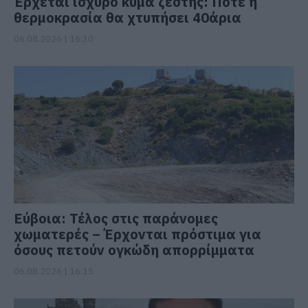
Έρχεται ισχυρό κύμα ζέστης: Πότε η
θερμοκρασία θα χτυπήσει 40άρια
06.08.2026 | 16:30
Εύβοια: Τέλος στις παράνομες
χωματερές – Έρχονται πρόστιμα για
όσους πετούν ογκώδη απορρίμματα
06.08.2026 | 16:15