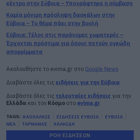
κέντρο στην Εύβοια – Υπογράφτηκε η σύμβαση
Καμία μόνιμη πρόσληψη δασκάλων στην
Εύβοια – Το θέμα πάει στην βουλή
Εύβοια: Τέλος στις παράνομες χωματερές –
Έρχονται πρόστιμα για όσους πετούν ογκώδη
απορρίμματα
Ακολουθήστε το evima.gr στο
Google News
Διαβάστε όλες τις
ειδήσεις για την Εύβοια
Διαβάστε όλες τις
τελευταίες ειδήσεις
για την
Ελλάδα
και τον
Κόσμο
στο
evima.gr
TAGS:
#ΑΟΧΑΛΚΙΣ
ΕΙΔΗΣΕΙΣ ΕΥΒΟΙΑ
ΕΥΒΟΙΑ
ΝΕΑ
ΤΑΡΝΑΝΑΣ
ΧΑΛΚΙΔΑ
ΡΟΗ ΕΙΔΗΣΕΩΝ