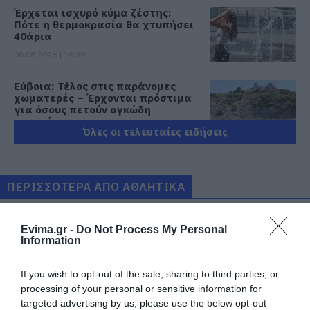
Έρχεται ισχυρό κύμα ζέστης:
Πότε η θερμοκρασία θα χτυπήσει
40άρια
06.08.2026 | 16:30
Εύβοια: Τέλος στις παράνομες
χωματερές – Έρχονται πρόστιμα
για όσους πετούν ογκώδη
απορρίμματα
Όλες οι τελευταίες ειδήσεις
06.08.2026 | 16:15
Προφυλακιστέος ο Αφγανός για
τη δολοφονία της Βρετανίδας –
ΠΕΡΙΣΣΟΤΕΡΑ ΑΠΟ ΑΘΛΗΤΙΚΑ
Συγκλονιστική κατάθεση της
συζύγου του 28χρονου
06.08.2026 | 16:00
Evima.gr -
Do Not Process My Personal
Information
Νέα εποχή για την Εύβοια:
Μονοπάτια μέσα σε μαγευτικό
δάσος
If you wish to opt-out of the sale, sharing to third parties, or
processing of your personal or sensitive information for
06.08.2026 | 15:45
targeted advertising by us, please use the below opt-out