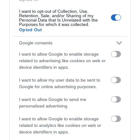
έπιασε φωτιά στην Εύβοια
I want to opt-out of Collection, Use,
06.08.2026 | 14:45
Retention, Sale, and/or Sharing of my
Personal Data that Is Unrelated with the
Purposes for which it was collected.
Opted Out
Απόψε πάμε όλοι στα Άνω Στύρα
της Εύβοιας!
Χαλκίδα: Νέο
Α. Ο. Χαλκίς: Ξεκινά
Google consents
μεταγραφικό μπαμ
προετοιμασία με τον
06.08.2026 | 14:30
από την ΑΓΕΧ
κόσμο στο πλευρό του!
I want to allow Google to enable storage
Δείτε πότε
related to advertising like cookies on web or
Σε αυτή την περιοχή της Εύβοιας
device identifiers in apps.
θα γίνει σήμερα πανηγύρι
06.08.2026 | 14:15
I want to allow my user data to be sent to
Google for online advertising purposes.
I want to allow Google to send me
personalized advertising.
I want to allow Google to enable storage
related to analytics like cookies on web or
device identifiers in apps.