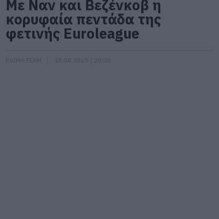
Με Ναν και Βεζένκοβ η
κορυφαία πεντάδα της
φετινής Euroleague
EVIMA TEAM
18.04.2025 | 20:00