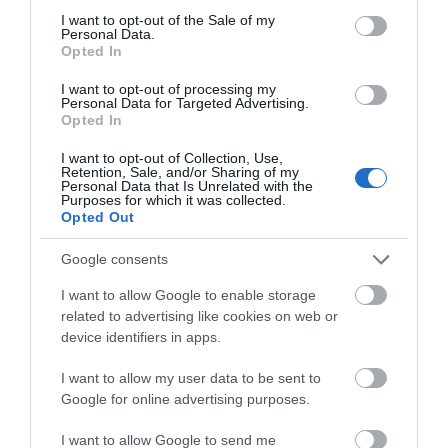
Τούμπαρε αυτοκίνητο
Ευρώπη: Οι αντίπαλοι
Α. Ο. Χαλκίς: Σήμερα η
consent section.
I want to opt-out of the Sale of my
Παναθηναϊκού και
πρώτη επίσημη της
Personal Data.
06.08.2026 | 20:00
ΠΑΟΚ στα
προετοιμασίας και ο
Opted In
προκριματικά
αγιασμός
I want to opt-out of processing my
Έσπασαν πιάτα στο κεφάλι του
Personal Data for Targeted Advertising.
Αταμάν – Βίντεο από τη Σύμη
Opted In
06.08.2026 | 19:40
I want to opt-out of Collection, Use,
Retention, Sale, and/or Sharing of my
Personal Data that Is Unrelated with the
Purposes for which it was collected.
Φωτιά στη Σκύρο: Συνεχίζει να
Opted Out
καίει στο Νησί, συγκλονιστική
μαρτυρία – Νέες εικόνες και
βίντεο
Ποιος είναι ο
Χαλκίδα: Νέο
Google consents
απαράβατος κανόνας
μεταγραφικό μπαμ
06.08.2026 | 19:40
των 30 λεπτών που
από την ΑΓΕΧ
I want to allow Google to enable storage
έχει ο Λιονέλ Μέσι
related to advertising like cookies on web or
Ξεκινάει τεράστιο έργο αξίας
device identifiers in apps.
2.425.000€ στην Εύβοια – Δείτε
πού
I want to allow my user data to be sent to
06.08.2026 | 19:20
Google for online advertising purposes.
I want to allow Google to send me