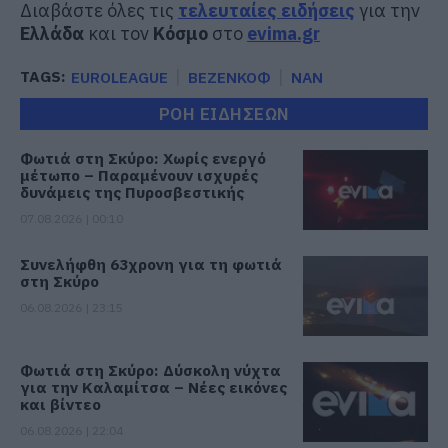
Διαβάστε όλες τις
τελευταίες ειδήσεις
για την
Ελλάδα
και τον
Κόσμο
στο
evima.gr
TAGS:
EUROLEAGUE
ΒΕΖΕΝΚΟΦ
ΝΑΝ
ΡΟΗ ΕΙΔΗΣΕΩΝ
Φωτιά στη Σκύρο: Χωρίς ενεργό
μέτωπο – Παραμένουν ισχυρές
δυνάμεις της Πυροσβεστικής
07.08.2026 | 00:10
Συνελήφθη 63χρονη για τη φωτιά
στη Σκύρο
06.08.2026 | 23:15
Φωτιά στη Σκύρο: Δύσκολη νύχτα
για την Καλαμίτσα – Νέες εικόνες
και βίντεο
06.08.2026 | 22:04