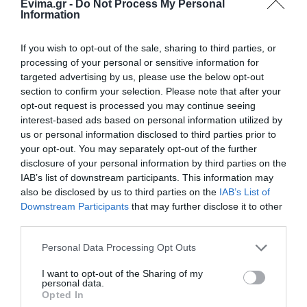
Evima.gr -
Do Not Process My Personal
Καφές: Τα οφέλη της μέτριας
Information
κατανάλωσης σύμφωνα με ειδικό
στο μικροβίωμα του εντέρου
If you wish to opt-out of the sale, sharing to third parties, or
06.08.2026 | 21:00
processing of your personal or sensitive information for
targeted advertising by us, please use the below opt-out
«Ανάσα» για τους αγρότες στην
section to confirm your selection. Please note that after your
Εύβοια: Ολοκληρώθηκε μεγάλο
opt-out request is processed you may continue seeing
έργο
Έσπασαν πιάτα στο
Α. Ο. Χαλκίς: Στον
κεφάλι του Αταμάν –
αγιασμό ο
interest-based ads based on personal information utilized by
06.08.2026 | 20:40
Βίντεο από τη Σύμη
Μητροπολίτης – Η
us or personal information disclosed to third parties prior to
κίνηση του κ.
your opt-out. You may separately opt-out of the further
Ο λόγος που τηγανίζουμε ψάρια
Χρυσόστομου μέσα στο
disclosure of your personal information by third parties on the
του Σωτήρος – Πως θα κάνετε το
γήπεδο που συγκίνησε
IAB’s list of downstream participants. This information may
τέλειο μαγείρεμα
(vid)
also be disclosed by us to third parties on the
IAB’s List of
06.08.2026 | 20:20
Downstream Participants
that may further disclose it to other
third parties.
Θρήνος στην Εύβοια: Έφυγε από
τη ζωή ο 37χρονος που είχε
Please note that this website/app uses one or more Google
Personal Data Processing Opt Outs
τροχαίο με αγριογούρουνο
services and may gather and store information including but
06.08.2026 | 20:20
not limited to your visit or usage behaviour. You may click to
I want to opt-out of the Sharing of my
personal data.
grant or deny consent to Google and its third-party tags to
Opted In
Νέο σοβαρό τροχαίο στην Εύβοια:
use your data for below specified purposes in below Google