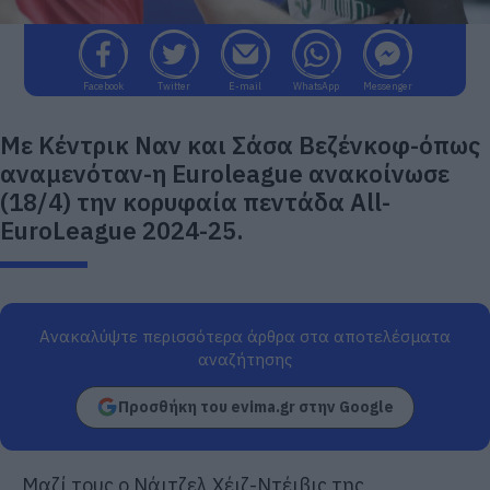
Facebook
Twitter
E-mail
WhatsApp
Messenger
Mε Κέντρικ Ναν και Σάσα Βεζένκοφ-όπως
αναμενόταν-η Euroleague ανακοίνωσε
(18/4) την κορυφαία πεντάδα All-
EuroLeague 2024-25.
Ανακαλύψτε περισσότερα άρθρα στα αποτελέσματα
αναζήτησης
Προσθήκη του evima.gr στην Google
Μαζί τους ο Νάιτζελ Χέιζ-Ντέιβις της