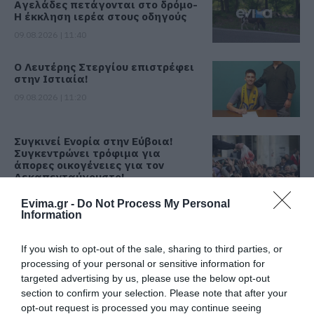
Αγελάδες πετάγονται στο δρόμο-
Η έκκληση ιερέα στους οδηγούς
09.08.2026 | 11:40
Ο Λευτέρης Στεργίου επιστρέφει
στην Ιστιαία!
09.08.2026 | 11:20
Συγκινεί Ενορία στην Εύβοια!
Συγκεντρώνει τρόφιμα για
άπορες οικογένειες για τον
Δεκαπενταύγουστο!
09.08.2026 | 11:00
Evima.gr -
Do Not Process My Personal
Information
Σε πλήρη ετοιμότητα για
ενδεχόμενο πυρκαγιάς σήμερα ο
Δήμος Χαλκιδέων- Χρήσιμα
If you wish to opt-out of the sale, sharing to third parties, or
τηλέφωνα
processing of your personal or sensitive information for
targeted advertising by us, please use the below opt-out
09.08.2026 | 10:40
section to confirm your selection. Please note that after your
Γνωρίζατε ότι υπάρχει Λουτράκι
opt-out request is processed you may continue seeing