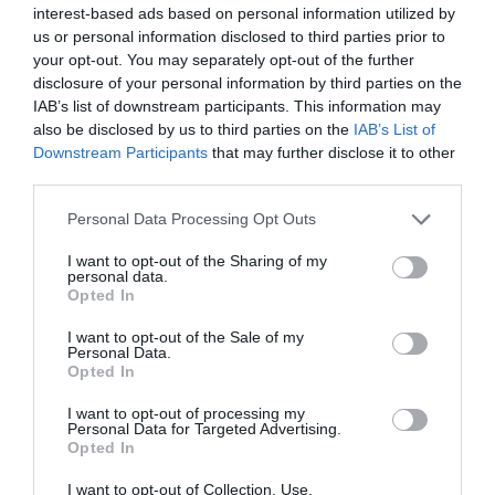
και στην Εύβοια;
interest-based ads based on personal information utilized by
us or personal information disclosed to third parties prior to
09.08.2026 | 10:20
Όλες οι τελευταίες ειδήσεις
your opt-out. You may separately opt-out of the further
disclosure of your personal information by third parties on the
Μεγάλο συναυλία σήμερα στην
IAB’s list of downstream participants. This information may
Εύβοια με γνωστό καλλιτέχνη του
also be disclosed by us to third parties on the
IAB’s List of
ΠΕΡΙΣΣΟΤΕΡΑ ΑΠΟ ΑΘΛΗΤΙΚΑ
βιολιού!
Downstream Participants
that may further disclose it to other
09.08.2026 | 10:00
third parties.
Please note that this website/app uses one or more Google
Personal Data Processing Opt Outs
Χωρίς ρεύμα σήμερα Κυριακή 9,
services and may gather and store information including but
Αυγούστου πολλές περιοχές στην
Εύβοια
not limited to your visit or usage behaviour. You may click to
I want to opt-out of the Sharing of my
personal data.
grant or deny consent to Google and its third-party tags to
09.08.2026 | 09:40
Opted In
use your data for below specified purposes in below Google
consent section.
I want to opt-out of the Sale of my
Σε αυτή την Ενορία του Οσίου
Personal Data.
Ιωάννη του Ρώσσου λειτούργησε
Ο Λευτέρης Στεργίου
Σε δημοπρασία η
Opted In
χθες ο Μητροπολίτης Χαλκίδος
επιστρέφει στην
μπάλα των ιστορικών
Ιστιαία!
γκολ του Μαραντόνα
09.08.2026 | 09:20
I want to opt-out of processing my
Personal Data for Targeted Advertising.
Opted In
Νότια Εύβοια: Μεγάλο Beach Party
σήμερα στη Γαλάζια Λίμνη! Εσύ θα
I want to opt-out of Collection, Use,