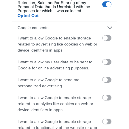
λείπεις;
Retention, Sale, and/or Sharing of my
Personal Data that Is Unrelated with the
09.08.2026 | 09:00
Purposes for which it was collected.
Opted Out
Εορτολόγιο: Ποιοι γιορτάζουν
σήμερα, Κυριακή 9 Αυγούστου
Google consents
Α. Ο. Χαλκίς: Πρώτο
Αθλητικό σωματείο της
09.08.2026 | 08:40
φιλικό σήμερα για νέα
Εύβοιας εξέδωσε
I want to allow Google to enable storage
αγωνιστική περίοδο –
ανακοίνωση για το
related to advertising like cookies on web or
Η ώρα
βουλευτή Σίμο
device identifiers in apps.
Καιρός: Καύσωνας και πολλά
Κεδίκογλου- Τι
μποφόρ σήμερα στην Εύβοια
αναφέρει
I want to allow my user data to be sent to
09.08.2026 | 08:20
Google for online advertising purposes.
I want to allow Google to send me
«Κόκκινος» συναγερμός σήμερα
personalized advertising.
στην Εύβοια – Τι απαγορεύεται
09.08.2026 | 08:00
I want to allow Google to enable storage
related to analytics like cookies on web or
device identifiers in apps.
Φωτιά στην Εύβοια σε ξερά χόρτα
Έσπασαν πιάτα στο
Α. Ο. Χαλκίς: Στον
κεφάλι του Αταμάν –
αγιασμό ο
09.08.2026 | 00:10
I want to allow Google to enable storage
Βίντεο από τη Σύμη
Μητροπολίτης – Η
related to functionality of the website or app.