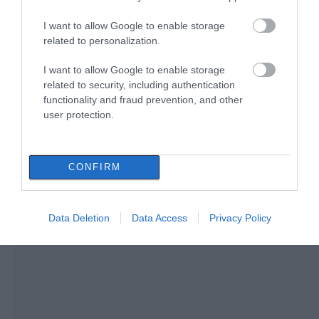
κίνηση του κ.
Χρυσόστομου μέσα στο
γήπεδο που συγκίνησε
I want to allow Google to enable storage
Ρίγη συγκίνησης στην Εύβοια! Η
(vid)
related to personalization.
Ιερά Μονή Οσίου Δαυΐδ έλαμψε
στη μεγάλη πανήγυρη της
I want to allow Google to enable storage
Μεταμορφώσεως
related to security, including authentication
08.08.2026 | 21:00
functionality and fraud prevention, and other
user protection.
CONFIRM
Data Deletion
Data Access
Privacy Policy