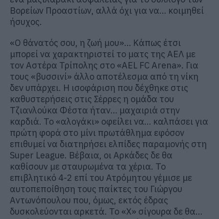
Βορείων Προαστίων, αλλά όχι για να… κοιμηθεί
ήσυχος.
«Ο θάνατός σου, η ζωή μου»… Κάπως έτσι
μπορεί να χαρακτηριστεί το ματς της ΑΕΛ με
τον Αστέρα Τρίπολης στο «AEL FC Arena». Για
τους «βυσσινί» άλλο αποτέλεσμα από τη νίκη
δεν υπάρχει. Η ισοφάριση που δέχθηκε στις
καθυστερήσεις στις Σέρρες η ομάδα του
Τζιανλούκα Φέστα ήταν… μαχαιριά στην
καρδιά. Το «αλογάκι» οφείλει να… καλπάσει για
πρώτη φορά στο μίνι πρωτάθλημα εφόσον
επιθυμεί να διατηρήσει ελπίδες παραμονής στη
Super League. Βέβαια, οι Αρκάδες δε θα
καθίσουν με σταυρωμένα τα χέρια. Το
επιβλητικό 4-2 επί του Ατρόμητου γέμισε με
αυτοπεποίθηση τους παίκτες του Γιώργου
Αντωνόπουλου που, όμως, εκτός έδρας
δυσκολεύονται αρκετά. Το «Χ» σίγουρα δε θα…