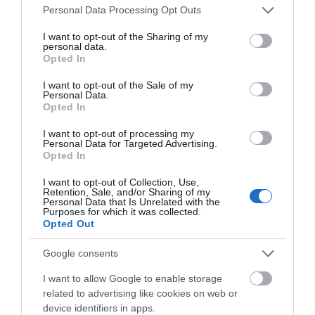
Please note that this website/app uses one or more Google
Personal Data Processing Opt Outs
07.08.2026 | 18:00
services and may gather and store information including but
not limited to your visit or usage behaviour. You may click to
I want to opt-out of the Sharing of my
Αυτοψία στα καμένα: 37 σπίτια
personal data.
grant or deny consent to Google and its third-party tags to
κρίθηκαν κατεδαφιστέα στο
Opted In
use your data for below specified purposes in below Google
Πόρτο Γερμενό
consent section.
I want to opt-out of the Sale of my
07.08.2026 | 17:40
Personal Data.
Όλες οι τελευταίες ειδήσεις
Opted In
Εύβοια: Αυτός είναι ο 36χρονος
επιχειρηματίας πού έχασε την
I want to opt-out of processing my
ζωή του
Personal Data for Targeted Advertising.
ΠΕΡΙΣΣΟΤΕΡΑ ΑΠΟ ΑΘΛΗΤΙΚΑ
Opted In
07.08.2026 | 17:20
I want to opt-out of Collection, Use,
Retention, Sale, and/or Sharing of my
Οδηγός λεωφορείου υπέστη
Personal Data that Is Unrelated with the
καρδιακό επεισόδιο ενώ οδηγούσε
Purposes for which it was collected.
Opted Out
07.08.2026 | 17:00
Google consents
Αυγουστιάτικη απόβαση στην
I want to allow Google to enable storage
Εύβοια – «Κόκκινο» πριν από την
Υψηλή Γέφυρα Χαλκίδας
related to advertising like cookies on web or
Έσπασαν πιάτα στο
Α. Ο. Χαλκίς: Στον
device identifiers in apps.
07.08.2026 | 16:45
κεφάλι του Αταμάν –
αγιασμό ο