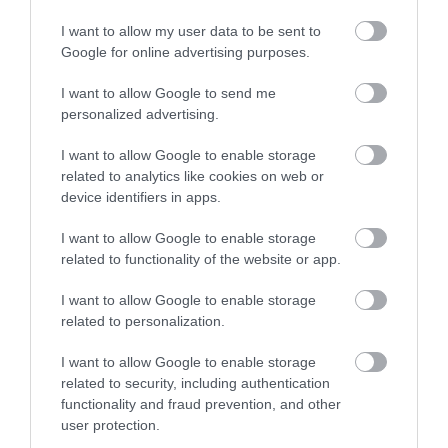
Βίντεο από τη Σύμη
Μητροπολίτης – Η
I want to allow my user data to be sent to
κίνηση του κ.
Άνδρας απειλούσε να πέσει από
Χρυσόστομου μέσα στο
Google for online advertising purposes.
το μπαλκόνι
γήπεδο που συγκίνησε
07.08.2026 | 16:30
(vid)
I want to allow Google to send me
personalized advertising.
Διακοπές στην Κάρυστο: Το Χωνί
I want to allow Google to enable storage
είναι ο προορισμός για
related to analytics like cookies on web or
αυθεντικές ελληνικές γεύσεις
device identifiers in apps.
07.08.2026 | 16:15
I want to allow Google to enable storage
Κρίση στο κόμμα Καρυστιανού:
related to functionality of the website or app.
Δύο ακόμη στελέχη αποχωρούν
Ευρώπη: Οι αντίπαλοι
Α. Ο. Χαλκίς: Σήμερα η
καταγγέλλοντας κλειστό
Παναθηναϊκού και
πρώτη επίσημη της
I want to allow Google to enable storage
σύστημα αποφάσεων
ΠΑΟΚ στα
προετοιμασίας και ο
related to personalization.
07.08.2026 | 16:00
προκριματικά
αγιασμός
I want to allow Google to enable storage
Εικόνες ντροπής από
related to security, including authentication
ασυνείδητους στην Εύβοια:
Πετούν ογκώδη αντικείμενα όπου
functionality and fraud prevention, and other
βρουν
user protection.
07.08.2026 | 15:45