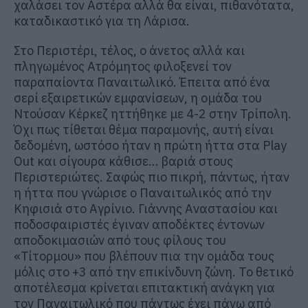
χαλάσει τον Αστέρα αλλά θα είναι, πιθανότατα,
καταδικαστικό για τη Λάρισα.
Στο Περιστέρι, τέλος, ο άνετος αλλά και
πληγωμένος Ατρόμητος φιλοξενεί τον
παραπαίοντα Παναιτωλικό. Έπειτα από ένα
σερί εξαιρετικών εμφανίσεων, η ομάδα του
Ντούσαν Κέρκεζ ηττήθηκε με 4-2 στην Τρίπολη.
Όχι πως τίθεται θέμα παραμονής, αυτή είναι
δεδομένη, ωστόσο ήταν η πρώτη ήττα στα Play
Out και σίγουρα κάθισε… βαριά στους
Περιστεριώτες. Σαφώς πιο πικρή, πάντως, ήταν
η ήττα που γνώρισε ο Παναιτωλικός από την
Κηφισιά στο Αγρίνιο. Γιάννης Αναστασίου και
ποδοσφαιριστές έγιναν αποδέκτες έντονων
αποδοκιμασιών από τους φίλους του
«Τίτορμου» που βλέπουν πια την ομάδα τους
μόλις στο +3 από την επικίνδυνη ζώνη. Το θετικό
αποτέλεσμα κρίνεται επιτακτική ανάγκη για
τον Παναιτωλικό που πάντως έχει πάνω από