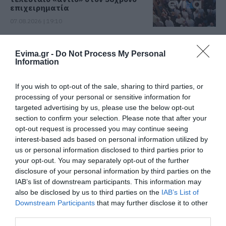
επιχειρηματία
07.08.2026 | 19:10
Νέο επίδομα 600 ευρώ για
σπουδαστές: Οι δικαιούχοι
Evima.gr -
Do Not Process My Personal
Information
07.08.2026 | 19:00
If you wish to opt-out of the sale, sharing to third parties, or
Αυτός ο δήμος της Εύβοιας πάει
processing of your personal or sensitive information for
στα δικαστήρια για τις
targeted advertising by us, please use the below opt-out
ανεμογεννήτριες
section to confirm your selection. Please note that after your
07.08.2026 | 18:40
opt-out request is processed you may continue seeing
interest-based ads based on personal information utilized by
us or personal information disclosed to third parties prior to
Τραγική κατάληξη είχε η
θαλάσσια εκδρομή για 57χρονο
your opt-out. You may separately opt-out of the further
τουρίστα
disclosure of your personal information by third parties on the
IAB’s list of downstream participants. This information may
07.08.2026 | 18:20
also be disclosed by us to third parties on the
IAB’s List of
Downstream Participants
that may further disclose it to other
Βαρύ πένθος για τον εκπαιδευτικό
από την Εύβοια που έφυγε από τη
third parties.
ζωή