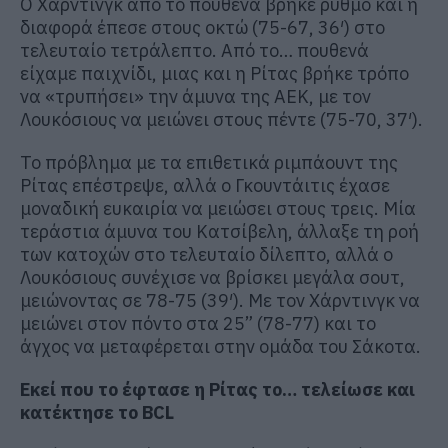
Ο Χάρντινγκ από το πουθενά βρήκε ρυθμό και η
διαφορά έπεσε στους οκτώ (75-67, 36′) στο
τελευταίο τετράλεπτο. Από το… πουθενά
είχαμε παιχνίδι, μιας και η Ρίτας βρήκε τρόπο
να «τρυπήσει» την άμυνα της ΑΕΚ, με τον
Λουκόσιους να μειώνει στους πέντε (75-70, 37′).
Το πρόβλημα με τα επιθετικά ριμπάουντ της
Ρίτας επέστρεψε, αλλά ο Γκουντάιτις έχασε
μοναδική ευκαιρία να μειώσει στους τρεις. Μία
τεράστια άμυνα του Κατσίβελη, άλλαξε τη ροή
των κατοχών στο τελευταίο δίλεπτο, αλλά ο
Λουκόσιους συνέχισε να βρίσκει μεγάλα σουτ,
μειώνοντας σε 78-75 (39′). Με τον Χάρντινγκ να
μειώνει στον πόντο στα 25” (78-77) και το
άγχος να μεταφέρεται στην ομάδα του Σάκοτα.
Εκεί που το έφτασε η Ρίτας το… τελείωσε και
κατέκτησε το BCL