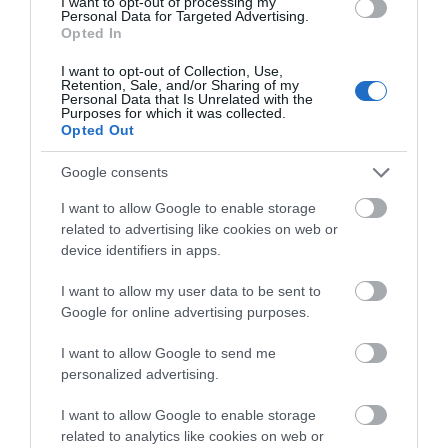
μέτωπο – Παραμένουν ισχυρές
I want to opt-out of processing my
Personal Data for Targeted Advertising.
δυνάμεις της Πυροσβεστικής
Opted In
07.08.2026 | 00:10
I want to opt-out of Collection, Use,
Retention, Sale, and/or Sharing of my
Συνελήφθη 63χρονη για τη φωτιά
Personal Data that Is Unrelated with the
στη Σκύρο
Purposes for which it was collected.
Opted Out
06.08.2026 | 23:15
Google consents
Φωτιά στη Σκύρο: Δύσκολη νύχτα
I want to allow Google to enable storage
για την Καλαμίτσα – Νέες εικόνες
και βίντεο
related to advertising like cookies on web or
device identifiers in apps.
06.08.2026 | 22:04
I want to allow my user data to be sent to
Εύβοια: Με κατάνυξη και πλήθος
Google for online advertising purposes.
κόσμου η μεγάλη γιορτή στους
Ωρεούς – Παρών ο Θανάσης
Ζεμπίλης
I want to allow Google to send me
personalized advertising.
06.08.2026 | 22:00
I want to allow Google to enable storage
Συντάξεις Σεπτεμβρίου 2026:
related to analytics like cookies on web or
Πότε πληρώνονται οι δικαιούχοι –