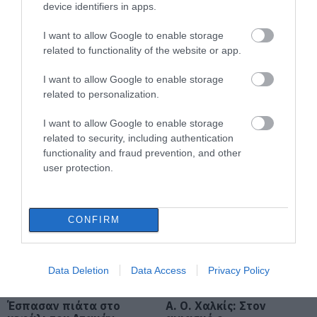
Οι ημερομηνίες του e-ΕΦΚΑ
device identifiers in apps.
06.08.2026 | 21:40
I want to allow Google to enable storage
related to functionality of the website or app.
Σοκ στην Εύβοια με την κοπέλα
που έπεσε από την γέφυρα: Τα
νεότερα για την υγεία της
I want to allow Google to enable storage
related to personalization.
06.08.2026 | 21:20
Όλες οι τελευταίες ειδήσεις
I want to allow Google to enable storage
Νεότερα για τη Φωτιά στη Σκύρο:
related to security, including authentication
Κινδύνευσε κτηνοτροφική μονάδα
functionality and fraud prevention, and other
– Νέο βίντεο
ΠΕΡΙΣΣΟΤΕΡΑ ΑΠΟ ΑΘΛΗΤΙΚΑ
user protection.
06.08.2026 | 21:00
Καφές: Τα οφέλη της μέτριας
κατανάλωσης σύμφωνα με ειδικό
CONFIRM
στο μικροβίωμα του εντέρου
06.08.2026 | 21:00
Data Deletion
Data Access
Privacy Policy
«Ανάσα» για τους αγρότες στην
Εύβοια: Ολοκληρώθηκε μεγάλο
έργο
Έσπασαν πιάτα στο
Α. Ο. Χαλκίς: Στον