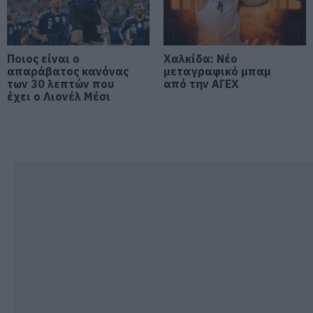
Φωτιά στη Σκύρο: Συνεχίζει να
καίει στο Νησί, συγκλονιστική
μαρτυρία – Νέες εικόνες και
βίντεο
Ποιος είναι ο
Χαλκίδα: Νέο
απαράβατος κανόνας
μεταγραφικό μπαμ
06.08.2026 | 19:40
των 30 λεπτών που
από την ΑΓΕΧ
έχει ο Λιονέλ Μέσι
Ξεκινάει τεράστιο έργο αξίας
2.425.000€ στην Εύβοια – Δείτε
πού
06.08.2026 | 19:20