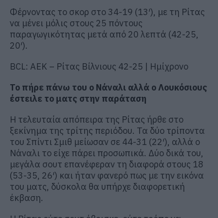
Φέρνοντας το σκορ στο 34-19 (13′), με τη Ρίτας
να μένει μόλις στους 25 πόντους
παραγωγικότητας μετά από 20 λεπτά (42-25,
20′).
BCL: ΑΕΚ – Ρίτας Βίλνιους 42-25 | Ημίχρονο
Το πήρε πάνω του ο Νάναλι αλλά ο Λουκόσιους
έστειλε το ματς στην παράταση
Η τελευταία απόπειρα της Ρίτας ήρθε στο
ξεκίνημα της τρίτης περιόδου. Τα δύο τρίποντα
του Σπίντι Σμιθ μείωσαν σε 44-31 (22′), αλλά ο
Νάναλι το είχε πάρει προσωπικά. Δύο δικά του,
μεγάλα σουτ επανέφεραν τη διαφορά στους 18
(53-35, 26′) και ήταν φανερό πως με την εικόνα
του ματς, δύσκολα θα υπήρχε διαφορετική
έκβαση.