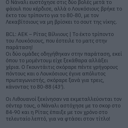
Ο Νάναλι ευστόχησε στις δύο βολές μετά το
φάουλ που κέρδισε, αλλά ο Λουκόσιους βρήκε το
έκτο του τρίποντο για το 80-80, με τον
Λεκαβίτσιους να μη βρίσκει το σουτ της νίκης.
BCL: ΑΕΚ – Ρίτας Βίλνιους | Το έκτο τρίποντο
του Λουκόσιους, που έστειλε το ματς στην
παράταση!
Οι δύο ομάδες οδηγήθηκαν στην παράταση, εκεί
όπου το μομέντουμ είχε ξεκάθαρα αλλάξει
χέρια. Ο Γκουντάιτις σκόραρε πέντε γρήγορους
πόντους και ο Λουκόσιους έγινε απόλυτος
πρωταγωνιστής, σκόραρε ξανά για τρεις,
κάνοντας το 80-88 (43′).
Οι Λιθουανοί ξεκίνησαν να εκμεταλλεύονται τον
σέντερ τους, ο Νάναλι αστόχησε με το σκορ στο
84-90 και η Ρίτας έπαιξε με τον χρόνο στο
τελευταίο λεπτό, για να φτάσει στον τίτλο!