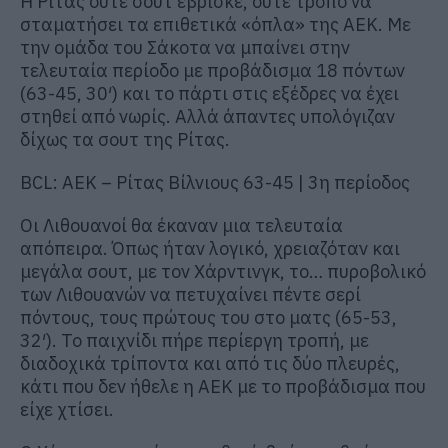
Η Ρίτας ούτε σουτ έβρισκε, ούτε τρόπο να
σταματήσει τα επιθετικά «όπλα» της ΑΕΚ. Με
την ομάδα του Σάκοτα να μπαίνει στην
τελευταία περίοδο με προβάδισμα 18 πόντων
(63-45, 30′) και το πάρτι στις εξέδρες να έχει
στηθεί από νωρίς. Αλλά άπαντες υπολόγιζαν
δίχως τα σουτ της Ρίτας.
BCL: ΑΕΚ – Ρίτας Βίλνιους 63-45 | 3η περίοδος
Οι Λιθουανοί θα έκαναν μια τελευταία
απόπειρα. Όπως ήταν λογικό, χρειαζόταν και
μεγάλα σουτ, με τον Χάρντινγκ, το… πυροβολικό
των Λιθουανών να πετυχαίνει πέντε σερί
πόντους, τους πρώτους του στο ματς (65-53,
32′). Το παιχνίδι πήρε περίεργη τροπή, με
διαδοχικά τρίποντα και από τις δύο πλευρές,
κάτι που δεν ήθελε η ΑΕΚ με το προβάδισμα που
είχε χτίσει.