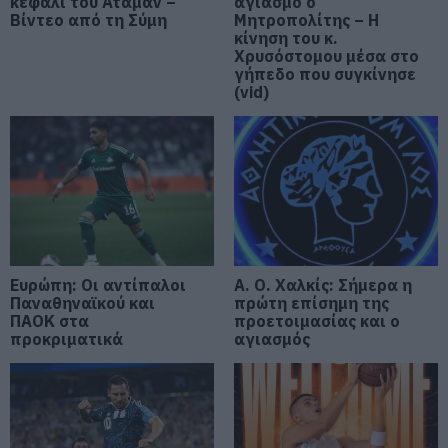
κεφάλι του Αταμάν –
αγιασμό ο
06.08.2026 | 20:40
Βίντεο από τη Σύμη
Μητροπολίτης – Η
κίνηση του κ.
Ο λόγος που τηγανίζουμε ψάρια
Χρυσόστομου μέσα στο
του Σωτήρος – Πως θα κάνετε το
γήπεδο που συγκίνησε
τέλειο μαγείρεμα
(vid)
06.08.2026 | 20:20
Θρήνος στην Εύβοια: Έφυγε από
τη ζωή ο 37χρονος που είχε
τροχαίο με αγριογούρουνο
06.08.2026 | 20:20
Νέο σοβαρό τροχαίο στην Εύβοια:
Τούμπαρε αυτοκίνητο
Ευρώπη: Οι αντίπαλοι
Α. Ο. Χαλκίς: Σήμερα η
Παναθηναϊκού και
πρώτη επίσημη της
06.08.2026 | 20:00
ΠΑΟΚ στα
προετοιμασίας και ο
προκριματικά
αγιασμός
Έσπασαν πιάτα στο κεφάλι του
Αταμάν – Βίντεο από τη Σύμη
06.08.2026 | 19:40