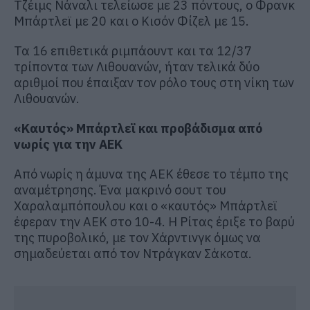
Τζέιμς Νάναλι τελείωσε με 23 πόντους, ο Φρανκ
Μπάρτλεϊ με 20 και ο Κισόν Φίζελ με 15.
Τα 16 επιθετικά ριμπάουντ και τα 12/37
τρίποντα των Λιθουανών, ήταν τελικά δύο
αριθμοί που έπαιξαν τον ρόλο τους στη νίκη των
Λιθουανών.
«Καυτός» Μπάρτλεϊ και προβάδισμα από
νωρίς για την ΑΕΚ
Από νωρίς η άμυνα της ΑΕΚ έθεσε το τέμπο της
αναμέτρησης. Ένα μακρινό σουτ του
Χαραλαμπόπουλου και ο «καυτός» Μπάρτλεϊ
έφεραν την ΑΕΚ στο 10-4. Η Ρίτας έριξε το βαρύ
της πυροβολικό, με τον Χάρντινγκ όμως να
σημαδεύεται από τον Ντράγκαν Σάκοτα.