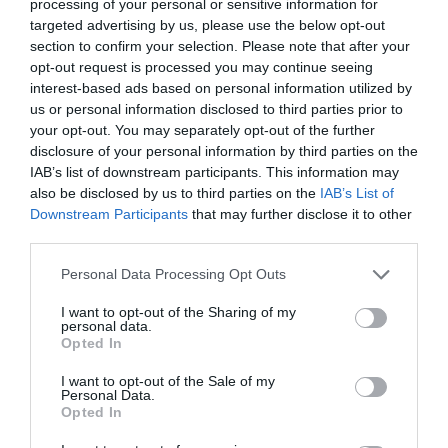
processing of your personal or sensitive information for
targeted advertising by us, please use the below opt-out
section to confirm your selection. Please note that after your
opt-out request is processed you may continue seeing
interest-based ads based on personal information utilized by
us or personal information disclosed to third parties prior to
your opt-out. You may separately opt-out of the further
disclosure of your personal information by third parties on the
IAB’s list of downstream participants. This information may
also be disclosed by us to third parties on the
IAB’s List of
Ακολουθήστε το evima.gr στο
Google News
Downstream Participants
that may further disclose it to other
third parties.
Διαβάστε όλες τις
ειδήσεις για την Εύβοια
Please note that this website/app uses one or more Google
Personal Data Processing Opt Outs
Διαβάστε όλες τις
τελευταίες ειδήσεις
για την
services and may gather and store information including but
Ελλάδα
και τον
Κόσμο
στο
evima.gr
not limited to your visit or usage behaviour. You may click to
I want to opt-out of the Sharing of my
personal data.
grant or deny consent to Google and its third-party tags to
Opted In
TAGS:
ΑΕΚ
ΡΙΤΑΣ
use your data for below specified purposes in below Google
consent section.
I want to opt-out of the Sale of my
ΡΟΗ ΕΙΔΗΣΕΩΝ
Personal Data.
Opted In
Φωτιά στη Σκύρο: Χωρίς ενεργό