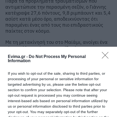
Παρά τα προβλήματα τραυματισμών που
αντιμετώπισε την περασμένη σεζόν, ο Γιάννης
κατέγραψε 27,6 πόντους, 9,8 ριμπάουντ και 5,4
ασίστ κατά μέσο όρο, αποδεικνύοντας ότι
παραμένει ένας από τους πιο επιδραστικούς
παίκτες στον κόσμο.
Με τη μετακίνησή του στο Μαϊάμι, ανοίγει ένα
νέο κεφάλαιο τόσο για τον ίδιο όσο και για το
NBA, σε μια εξέλιξη που αναμένεται να
Evima.gr -
Do Not Process My Personal
επηρεάσει καθοριστικά τις ισορροπίες των
Information
επόμενων ετών.
If you wish to opt-out of the sale, sharing to third parties, or
processing of your personal or sensitive information for
targeted advertising by us, please use the below opt-out
section to confirm your selection. Please note that after your
opt-out request is processed you may continue seeing
interest-based ads based on personal information utilized by
us or personal information disclosed to third parties prior to
your opt-out. You may separately opt-out of the further