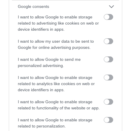
Διαβάστε όλες τις
ειδήσεις για την Εύβοια
Google consents
Διαβάστε όλες τις
τελευταίες ειδήσεις
για την
I want to allow Google to enable storage
Ελλάδα
και τον
Κόσμο
στο
evima.gr
related to advertising like cookies on web or
device identifiers in apps.
TAGS:
ΓΙΑΝΝΗΣ ΑΝΤΕΤΟΚΟΥΝΜΠΟ
ΜΑΙΑΜΙ
I want to allow my user data to be sent to
ΜΕΤΑΓΡΑΦΗ
ΜΠΑΚΣ
ΝΒΑ
Google for online advertising purposes.
ΡΟΗ ΕΙΔΗΣΕΩΝ
I want to allow Google to send me
personalized advertising.
Γνωρίζατε ότι υπάρχει Λουτράκι
και στην Εύβοια;
I want to allow Google to enable storage
09.08.2026 | 10:20
related to analytics like cookies on web or
device identifiers in apps.
Μεγάλο συναυλία σήμερα στην
I want to allow Google to enable storage
Εύβοια με γνωστό καλλιτέχνη του
βιολιού!
related to functionality of the website or app.
09.08.2026 | 10:00
I want to allow Google to enable storage
related to personalization.
Χωρίς ρεύμα σήμερα Κυριακή 9,