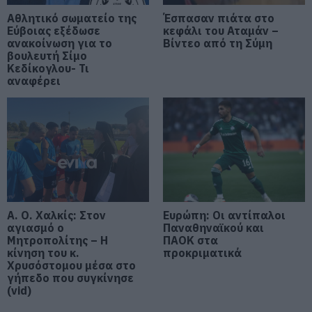
08.08.2026 | 20:40
Αθλητικό σωματείο της
Έσπασαν πιάτα στο
Εύβοιας εξέδωσε
κεφάλι του Αταμάν –
ανακοίνωση για το
Εύβοια: Τέλος στις παράνομες
Βίντεο από τη Σύμη
χωματερές – Έρχονται πρόστιμα
βουλευτή Σίμο
χωρίς εξαιρέσεις
Κεδίκογλου- Τι
αναφέρει
08.08.2026 | 20:20
Εύβοια: Η μαύρη επέτειος της
καταστροφικής πυρκαγιάς – Το
χρονικό της τραγωδίας
08.08.2026 | 20:00
Εύβοια: Πότε θα γίνει ο
καθιερωμένος έρανος για το
«Στιφάδο της Παναγίας»
Α. Ο. Χαλκίς: Στον
Ευρώπη: Οι αντίπαλοι
αγιασμό ο
Παναθηναϊκού και
08.08.2026 | 19:40
Μητροπολίτης – Η
ΠΑΟΚ στα
κίνηση του κ.
προκριματικά
Ο Αλέξης Τσίπρας παρουσιάζει το
Χρυσόστομου μέσα στο
οικονομικό πρόγραμμα της ΕΛ.Α.Σ.
γήπεδο που συγκίνησε
στη Θεσσαλονίκη
(vid)
08.08.2026 | 19:20