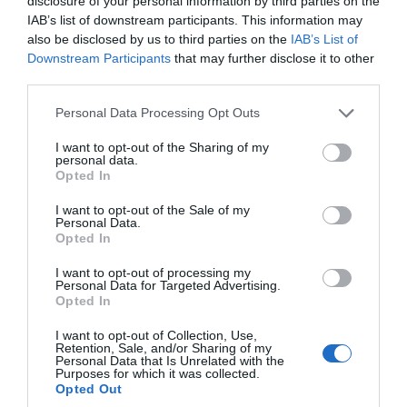
disclosure of your personal information by third parties on the
IAB’s list of downstream participants. This information may
also be disclosed by us to third parties on the
IAB’s List of
Downstream Participants
that may further disclose it to other
third parties.
Please note that this website/app uses one or more Google
Personal Data Processing Opt Outs
services and may gather and store information including but
not limited to your visit or usage behaviour. You may click to
I want to opt-out of the Sharing of my
personal data.
grant or deny consent to Google and its third-party tags to
Opted In
use your data for below specified purposes in below Google
consent section.
I want to opt-out of the Sale of my
Personal Data.
Opted In
I want to opt-out of processing my
Personal Data for Targeted Advertising.
Opted In
I want to opt-out of Collection, Use,
Retention, Sale, and/or Sharing of my
Personal Data that Is Unrelated with the
Purposes for which it was collected.
Ακολουθήστε το evima.gr στο
Google News
Opted Out