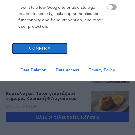
Αυγούστου πολλές περιοχές στην
Εύβοια
I want to allow Google to enable storage
related to security, including authentication
09.08.2026 | 09:40
functionality and fraud prevention, and other
user protection.
Σε αυτή την Ενορία του Οσίου
Ιωάννη του Ρώσσου λειτούργησε
χθες ο Μητροπολίτης Χαλκίδος
09.08.2026 | 09:20
CONFIRM
Νότια Εύβοια: Μεγάλο Beach Party
σήμερα στη Γαλάζια Λίμνη! Εσύ θα
Data Deletion
Data Access
Privacy Policy
λείπεις;
09.08.2026 | 09:00
Εορτολόγιο: Ποιοι γιορτάζουν
σήμερα, Κυριακή 9 Αυγούστου
09.08.2026 | 08:40
Όλες οι τελευταίες ειδήσεις
Καιρός: Καύσωνας και πολλά
μποφόρ σήμερα στην Εύβοια