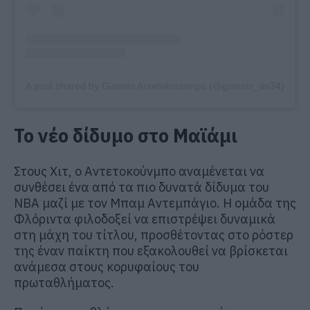
A post shared by Giannis Antetokounmpo (@giannis_an34)
Το νέο δίδυμο στο Μαϊάμι
Στους Χιτ, ο Αντετοκούνμπο αναμένεται να
συνθέσει ένα από τα πιο δυνατά δίδυμα του
NBA μαζί με τον Μπαμ Αντεμπάγιο. Η ομάδα της
Φλόριντα φιλοδοξεί να επιστρέψει δυναμικά
στη μάχη του τίτλου, προσθέτοντας στο ρόστερ
της έναν παίκτη που εξακολουθεί να βρίσκεται
ανάμεσα στους κορυφαίους του
πρωταθλήματος.