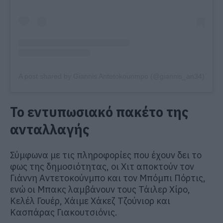
A post shared by Giannis Antetokounmpo (@giannis_an34)
Το εντυπωσιακό πακέτο της
ανταλλαγής
Σύμφωνα με τις πληροφορίες που έχουν δει το
φως της δημοσιότητας, οι Χιτ αποκτούν τον
Γιάννη Αντετοκούνμπο και τον Μπόμπι Πόρτις,
ενώ οι Μπακς λαμβάνουν τους Τάιλερ Χίρο,
Κελέλ Γουέρ, Χάιμε Χάκεζ Τζούνιορ και
Κασπάρας Γιακουτσιόνις.