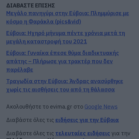
ΔΙΑΒΑΣΤΕ ΕΠΙΣΗΣ
Μεγάλο πανηγύρι στην Εύβοια: Πλημμύρισε με
κόσμο η Φαράκλα (pics&vid)
Εύβοια: Ηχηρό μήνυμα πέντε χρόνια μετά τη
μεγάλη καταστροφή του 2021
Εύβοια: Γυναίκα έπεσε θύμα διαδικτυακής
απάτης – Πλήρωσε για τρακτέρ που δεν
παρέλαβε
Τραγωδία στην Εύβοια: Άνδρας ανασύρθηκε
χωρίς τις αισθήσεις του από τη θάλασσα
Ακολουθήστε το evima.gr στο
Google News
Διαβάστε όλες τις
ειδήσεις για την Εύβοια
Διαβάστε όλες τις
τελευταίες ειδήσεις
για την