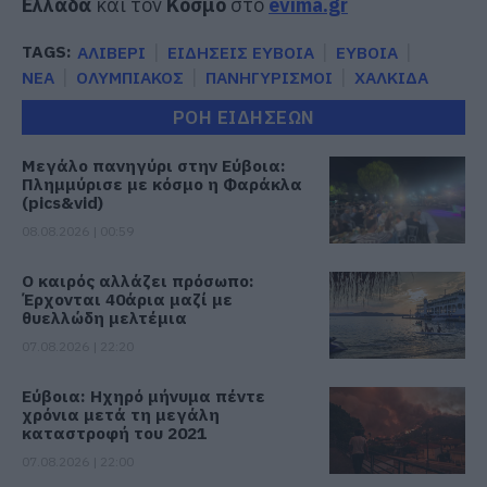
Ελλάδα
και τον
Κόσμο
στο
evima.gr
TAGS:
ΑΛΙΒΕΡΙ
ΕΙΔΗΣΕΙΣ ΕΥΒΟΙΑ
ΕΥΒΟΙΑ
ΝΕΑ
ΟΛΥΜΠΙΑΚΟΣ
ΠΑΝΗΓΥΡΙΣΜΟΙ
ΧΑΛΚΙΔΑ
ΡΟΗ ΕΙΔΗΣΕΩΝ
Μεγάλο πανηγύρι στην Εύβοια:
Πλημμύρισε με κόσμο η Φαράκλα
(pics&vid)
08.08.2026 | 00:59
Ο καιρός αλλάζει πρόσωπο:
Έρχονται 40άρια μαζί με
θυελλώδη μελτέμια
07.08.2026 | 22:20
Εύβοια: Ηχηρό μήνυμα πέντε
χρόνια μετά τη μεγάλη
καταστροφή του 2021
07.08.2026 | 22:00