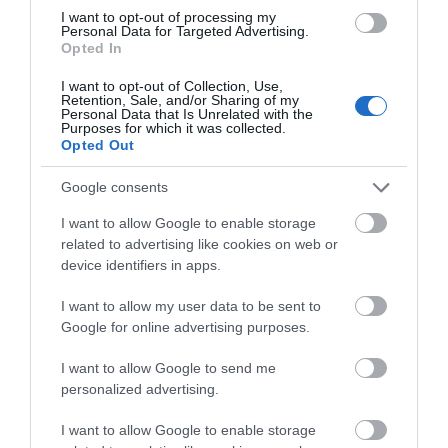
Ευρώπη: Οι αντίπαλοι
Α. Ο. Χαλκίς: Σήμερα η
I want to opt-out of processing my
07.08.2026 | 19:00
Παναθηναϊκού και
πρώτη επίσημη της
Personal Data for Targeted Advertising.
ΠΑΟΚ στα
προετοιμασίας και ο
Opted In
προκριματικά
αγιασμός
Αυτός ο δήμος της Εύβοιας πάει
I want to opt-out of Collection, Use,
στα δικαστήρια για τις
Retention, Sale, and/or Sharing of my
ανεμογεννήτριες
Personal Data that Is Unrelated with the
Purposes for which it was collected.
07.08.2026 | 18:40
Opted Out
Τραγική κατάληξη είχε η
Google consents
θαλάσσια εκδρομή για 57χρονο
τουρίστα
I want to allow Google to enable storage
related to advertising like cookies on web or
07.08.2026 | 18:20
Ποιος είναι ο
Χαλκίδα: Νέο
device identifiers in apps.
απαράβατος κανόνας
μεταγραφικό μπαμ
των 30 λεπτών που
από την ΑΓΕΧ
Βαρύ πένθος για τον εκπαιδευτικό
έχει ο Λιονέλ Μέσι
I want to allow my user data to be sent to
από την Εύβοια που έφυγε από τη
ζωή
Google for online advertising purposes.
07.08.2026 | 18:00
I want to allow Google to send me
personalized advertising.
I want to allow Google to enable storage