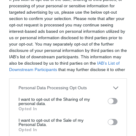
διπλάσια σύνταξη τον Αύγουστο
processing of your personal or sensitive information for
targeted advertising by us, please use the below opt-out
07.08.2026 | 20:20
section to confirm your selection. Please note that after your
opt-out request is processed you may continue seeing
Δείτε τι έκανε Δήμος της Εύβοιας
interest-based ads based on personal information utilized by
για τις φωτιές
us or personal information disclosed to third parties prior to
your opt-out. You may separately opt-out of the further
07.08.2026 | 20:00
Έσπασαν πιάτα στο
Α. Ο. Χαλκίς: Στον
disclosure of your personal information by third parties on the
κεφάλι του Αταμάν –
αγιασμό ο
Βίντεο από τη Σύμη
Μητροπολίτης – Η
IAB’s list of downstream participants. This information may
κίνηση του κ.
also be disclosed by us to third parties on the
IAB’s List of
Μητέρα και γιος οι νεκροί από τη
Χρυσόστομου μέσα στο
σύγκρουση αυτοκινήτου με
Downstream Participants
that may further disclose it to other
γήπεδο που συγκίνησε
φορτηγό
third parties.
(vid)
07.08.2026 | 19:40
Please note that this website/app uses one or more Google
Personal Data Processing Opt Outs
services and may gather and store information including but
Ράγισαν καρδιές στην Εύβοια: Το
not limited to your visit or usage behaviour. You may click to
I want to opt-out of the Sharing of my
τελευταίο «αντίο» στον 36χρονο
personal data.
grant or deny consent to Google and its third-party tags to
επιχειρηματία
Opted In
use your data for below specified purposes in below Google
07.08.2026 | 19:10
consent section.
I want to opt-out of the Sale of my
Personal Data.
Νέο επίδομα 600 ευρώ για
Opted In
σπουδαστές: Οι δικαιούχοι