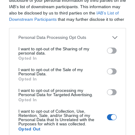
disclosure of your personal information by third parties on the
IAB’s list of downstream participants. This information may
also be disclosed by us to third parties on the
IAB’s List of
Downstream Participants
that may further disclose it to other
third parties.
Please note that this website/app uses one or more Google
Personal Data Processing Opt Outs
services and may gather and store information including but
not limited to your visit or usage behaviour. You may click to
I want to opt-out of the Sharing of my
personal data.
grant or deny consent to Google and its third-party tags to
Opted In
use your data for below specified purposes in below Google
consent section.
I want to opt-out of the Sale of my
Personal Data.
Opted In
I want to opt-out of processing my
Personal Data for Targeted Advertising.
Opted In
ΔΙΑΒΑΣΤΕ ΕΠΙΣΗΣ
I want to opt-out of Collection, Use,
Retention, Sale, and/or Sharing of my
Ευρώπη: Οι αντίπαλοι Παναθηναϊκού και ΠΑΟΚ
Personal Data that Is Unrelated with the
στα προκριματικά
Purposes for which it was collected.
Opted Out