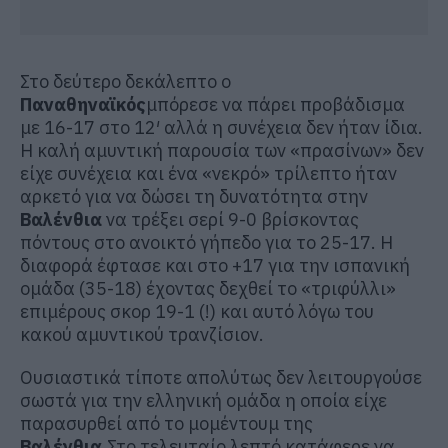
Στο δεύτερο δεκάλεπτο ο
Παναθηναϊκός
μπόρεσε να πάρει προβάδισμα
με 16-17 στο 12′ αλλά η συνέχεια δεν ήταν ίδια.
Η καλή αμυντική παρουσία των «πρασίνων» δεν
είχε συνέχεια και ένα «νεκρό» τρίλεπτο ήταν
αρκετό για να δώσει τη δυνατότητα στην
Βαλένθια
να τρέξει σερί 9-0 βρίσκοντας
πόντους στο ανοικτό γήπεδο για το 25-17. Η
διαφορά έφτασε και στο +17 για την ισπανική
ομάδα (35-18) έχοντας δεχθεί το «τριφύλλι»
επιμέρους σκορ 19-1 (!) και αυτό λόγω του
κακού αμυντικού τρανζίσιον.
Ουσιαστικά τίποτε απολύτως δεν λειτουργούσε
σωστά για την ελληνική ομάδα η οποία είχε
παρασυρθεί από το μομέντουμ της
Βαλένθια.
Στο τελευταίο λεπτό κατάφερε να