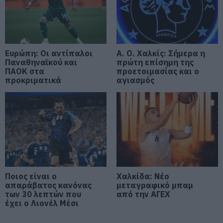
06.08.2026 | 20:00
Έσπασαν πιάτα στο κεφάλι του
Αταμάν – Βίντεο από τη Σύμη
Ευρώπη: Οι αντίπαλοι
Α. Ο. Χαλκίς: Σήμερα η
Παναθηναϊκού και
πρώτη επίσημη της
06.08.2026 | 19:40
ΠΑΟΚ στα
προετοιμασίας και ο
προκριματικά
αγιασμός
Φωτιά στη Σκύρο: Συνεχίζει να
καίει στο Νησί, συγκλονιστική
μαρτυρία – Νέες εικόνες και
βίντεο
06.08.2026 | 19:40
Ξεκινάει τεράστιο έργο αξίας
2.425.000€ στην Εύβοια – Δείτε
πού
Ποιος είναι ο
Χαλκίδα: Νέο
απαράβατος κανόνας
μεταγραφικό μπαμ
06.08.2026 | 19:20
των 30 λεπτών που
από την ΑΓΕΧ
έχει ο Λιονέλ Μέσι
Ο μεγαλύτερος αυτοκινητόδρομος
της Ευρώπης κατασκευάζεται