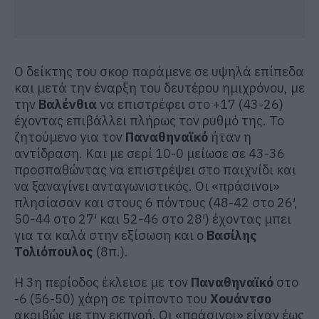
Ο δείκτης του σκορ παράμενε σε υψηλά επίπεδα
και μετά την έναρξη του δευτέρου ημιχρόνου, με
την
Βαλένθια
να επιστρέφει στο +17 (43-26)
έχοντας επιβάλλει πλήρως τον ρυθμό της. Το
ζητούμενο για τον
Παναθηναϊκό
ήταν η
αντίδραση. Και με σερί 10-0 μείωσε σε 43-36
προσπαθώντας να επιστρέψει στο παιχνίδι και
να ξαναγίνει ανταγωνιστικός. Οι «πράσινοι»
πλησίασαν και στους 6 πόντους (48-42 στο 26′,
50-44 στο 27′ και 52-46 στο 28′) έχοντας μπει
για τα καλά στην εξίσωση και ο
Βασίλης
Τολιόπουλος
(8π.).
Η 3η περίοδος έκλεισε με τον
Παναθηναϊκό
στο
-6 (56-50) χάρη σε τρίποντο του
Χουάντσο
ακριβώς με την εκπνοή. Οι «πράσινοι» είχαν έως