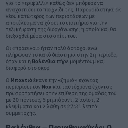
για το «τριφύλλι» καθώς δεν μπόρεσε να
αναχαιτίσει το παιχνίδι της. Παρουσιάστηκε εκ
νέου κατώτερος των περιστάσεων με
αποτέλεσμα να χάσει το εισιτήριο για την
τελική φάση της διοργάνωσης, η οποία και θα
διεξαχθεί μέσα στο σπίτι του.
Οι «πράσινοι» ήταν πολύ άστοχοι ενώ
πλήρωσαν το κακό διάστημα στην 2η περίοδο,
όταν και η
Βαλένθια
πήρε μομέντουμ και
διαφορά στο σκορ.
Ο
Μπαντιό
έκανε την «ζημιά» έχοντας
περιορίσει τον
Ναν
και ταυτόχρονα έχοντας
πρωτοστατήσει στην επίθεση της ομάδας του
με 20 πόντους, 5 ριμπάουντ, 2 ασίστ, 2
κλεψίματα και 2 λάθη σε 27:31 λεπτά
συμμετοχής.
Βαλένθια – Παναθηναϊκός: Ο