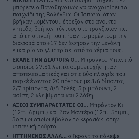
ΝΙΚΗΣΕ ΓΙΑΤΙ…
για ένα ακόμα παιχνίδι δεν
μπόρεσε ο Παναθηναϊκός να αναχαιτίσει το
παιχνίδι της Βαλένθια. Οι Ισπανοί όταν
βρήκαν μομέντουμ έτρεξαν στο ανοικτό
γήπεδο, βρήκαν πόντους στο τρανζίσιον και
από τη στιγμή που πήραν το μομέντουμ την
διαφορά στο +17 δεν άφησαν την μεγάλη
ευκαιρία να γλυστρίσει από τα χέρια τους.
ΕΚΑΝΕ ΤΗΝ ΔΙΑΦΟΡΑ Ο…
Μπρανκού Μπαντιό
ο οποίος 27:31 λεπτά συμμετοχής ήταν
αποτελεσματικός και στις δύο πλευρές του
παρκέ έχοντας 20 πόντους με 3/6 δίποντα,
2/7 τρίποντα, 8/8 βολές, 5 ριμπάουντ, 2
ασίστ, 2 κλεψίματα και 2 λάθη.
ΑΞΙΟΙ ΣΥΜΠΑΡΑΣΤΑΤΕΣ ΟΙ…
Μπράντον Κι
(12π., 6ριμπ.) και Ζαν Μοντέρο (12π., 5ριμπ.,
3ασ.) οι οποίοι έβαλαν το κερασάκι στην
ισπανική τούρτα.
ΗΤΤΗΜΕΝΟΣ ΑΛΛΑ…
ο Γκραντ το πάλεψε