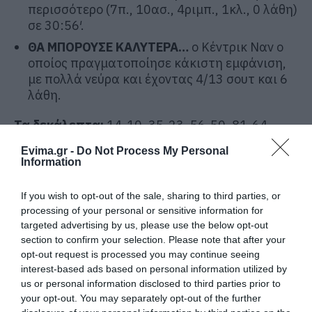
περισσότερο (7π., 10ασ., 4ριμπ., 1κλ., 0 λάθη)
σε 30:56′.
ΘΑ ΜΠΟΡΟΥΣΕ ΚΑΛΥΤΕΡΑ…
ο Κέντρικ Ναν ο
οποίος πραγματοποίησε κάκιστη εμφάνιση,
με πολλά νεύρα και έχοντας 4/13 σουτ και 6
λάθη.
Τα δεκάλεπτα:
14-10, 35-23, 56-50, 81-64.
Πηγή:
gazzetta.gr
Evima.gr -
Do Not Process My Personal
Information
If you wish to opt-out of the sale, sharing to third parties, or
processing of your personal or sensitive information for
targeted advertising by us, please use the below opt-out
section to confirm your selection. Please note that after your
opt-out request is processed you may continue seeing
interest-based ads based on personal information utilized by
us or personal information disclosed to third parties prior to
your opt-out. You may separately opt-out of the further