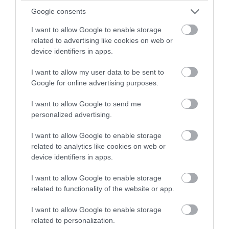
Ακολουθήστε το evima.gr στο
Google News
Google consents
I want to allow Google to enable storage
Διαβάστε όλες τις
ειδήσεις για την Εύβοια
related to advertising like cookies on web or
device identifiers in apps.
Διαβάστε όλες τις
τελευταίες ειδήσεις
για την
Ελλάδα
και τον
Κόσμο
στο
evima.gr
I want to allow my user data to be sent to
Google for online advertising purposes.
TAGS:
ΒΑΛΕΝΘΙΑ
ΠΑΝΑΘΗΝΑΙΚΟΣ
I want to allow Google to send me
ΡΟΗ ΕΙΔΗΣΕΩΝ
personalized advertising.
Φωτιά στη Σκύρο: Χωρίς ενεργό
I want to allow Google to enable storage
μέτωπο – Παραμένουν ισχυρές
related to analytics like cookies on web or
δυνάμεις της Πυροσβεστικής
device identifiers in apps.
07.08.2026 | 00:10
I want to allow Google to enable storage
Φωτιά στη Σκύρο: Δύσκολη νύχτα
related to functionality of the website or app.
για την Καλαμίτσα – Νέες εικόνες
και βίντεο
I want to allow Google to enable storage
06.08.2026 | 22:04
related to personalization.