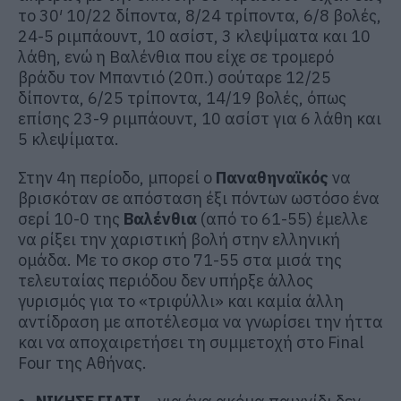
το 30′ 10/22 δίποντα, 8/24 τρίποντα, 6/8 βολές,
24-5 ριμπάουντ, 10 ασίστ, 3 κλεψίματα και 10
λάθη, ενώ η Βαλένθια που είχε σε τρομερό
βράδυ τον Μπαντιό (20π.) σούταρε 12/25
δίποντα, 6/25 τρίποντα, 14/19 βολές, όπως
επίσης 23-9 ριμπάουντ, 10 ασίστ για 6 λάθη και
5 κλεψίματα.
Στην 4η περίοδο, μπορεί ο
Παναθηναϊκός
να
βρισκόταν σε απόσταση έξι πόντων ωστόσο ένα
σερί 10-0 της
Βαλένθια
(από το 61-55) έμελλε
να ρίξει την χαριστική βολή στην ελληνική
ομάδα. Με το σκορ στο 71-55 στα μισά της
τελευταίας περιόδου δεν υπήρξε άλλος
γυρισμός για το «τριφύλλι» και καμία άλλη
αντίδραση με αποτέλεσμα να γνωρίσει την ήττα
και να αποχαιρετήσει τη συμμετοχή στο Final
Four της Αθήνας.