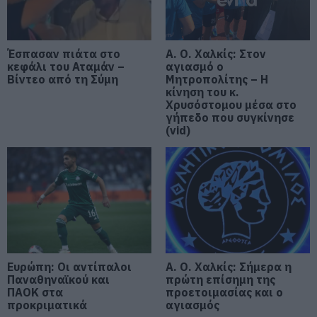
Δείτε τι έκανε Δήμος της Εύβοιας
για τις φωτιές
07.08.2026 | 20:00
Έσπασαν πιάτα στο
Α. Ο. Χαλκίς: Στον
κεφάλι του Αταμάν –
αγιασμό ο
Βίντεο από τη Σύμη
Μητροπολίτης – Η
κίνηση του κ.
Μητέρα και γιος οι νεκροί από τη
Χρυσόστομου μέσα στο
σύγκρουση αυτοκινήτου με
γήπεδο που συγκίνησε
φορτηγό
(vid)
07.08.2026 | 19:40
Ράγισαν καρδιές στην Εύβοια: Το
τελευταίο «αντίο» στον 36χρονο
επιχειρηματία
07.08.2026 | 19:10
Νέο επίδομα 600 ευρώ για
σπουδαστές: Οι δικαιούχοι
Ευρώπη: Οι αντίπαλοι
Α. Ο. Χαλκίς: Σήμερα η
07.08.2026 | 19:00
Παναθηναϊκού και
πρώτη επίσημη της
ΠΑΟΚ στα
προετοιμασίας και ο
προκριματικά
αγιασμός