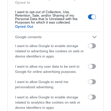
Opted In
ΡΟΗ ΕΙΔΗΣΕΩΝ
I want to opt-out of Collection, Use,
Retention, Sale, and/or Sharing of my
Μεγάλο πανηγύρι στην Εύβοια:
Personal Data that Is Unrelated with the
Purposes for which it was collected.
Πλημμύρισε με κόσμο η Φαράκλα
Opted Out
(pics&vid)
08.08.2026 | 00:59
Google consents
Ο καιρός αλλάζει πρόσωπο:
I want to allow Google to enable storage
Έρχονται 40άρια μαζί με
related to advertising like cookies on web or
θυελλώδη μελτέμια
device identifiers in apps.
07.08.2026 | 22:20
I want to allow my user data to be sent to
Εύβοια: Ηχηρό μήνυμα πέντε
Google for online advertising purposes.
χρόνια μετά τη μεγάλη
καταστροφή του 2021
I want to allow Google to send me
07.08.2026 | 22:00
personalized advertising.
I want to allow Google to enable storage
Νέο τροχαίο με υλικές ζημιές
related to analytics like cookies on web or
07.08.2026 | 21:40
device identifiers in apps.