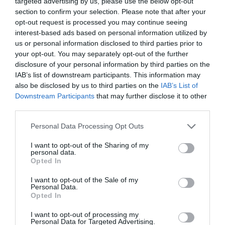
targeted advertising by us, please use the below opt-out
section to confirm your selection. Please note that after your
opt-out request is processed you may continue seeing
interest-based ads based on personal information utilized by
us or personal information disclosed to third parties prior to
your opt-out. You may separately opt-out of the further
disclosure of your personal information by third parties on the
IAB’s list of downstream participants. This information may
also be disclosed by us to third parties on the
IAB’s List of
Downstream Participants
that may further disclose it to other
third parties.
Please note that this website/app uses one or more Google
Personal Data Processing Opt Outs
services and may gather and store information including but
Ακολουθήστε το evima.gr στο
Google News
not limited to your visit or usage behaviour. You may click to
I want to opt-out of the Sharing of my
personal data.
grant or deny consent to Google and its third-party tags to
Opted In
Διαβάστε όλες τις
ειδήσεις για την Εύβοια
use your data for below specified purposes in below Google
consent section.
I want to opt-out of the Sale of my
Personal Data.
Διαβάστε όλες τις
τελευταίες ειδήσεις
για την
Opted In
Ελλάδα
και τον
Κόσμο
στο
evima.gr
I want to opt-out of processing my
TAGS:
Personal Data for Targeted Advertising.
ΠΑΡΙ
ΠΡΩΤΑΘΛΗΤΡΙΑ ΕΥΡΩΠΗΣ