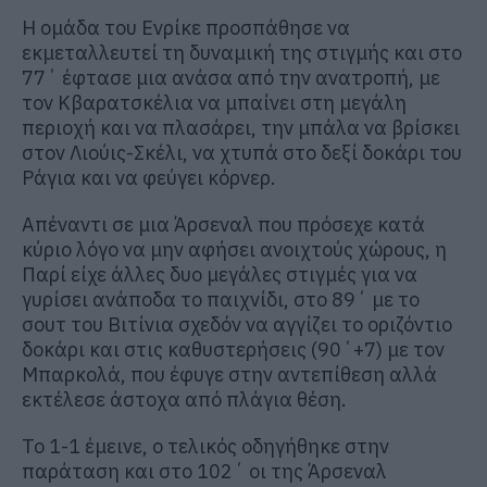
Η ομάδα του Ενρίκε προσπάθησε να
εκμεταλλευτεί τη δυναμική της στιγμής και στο
77΄ έφτασε μια ανάσα από την ανατροπή, με
τον Κβαρατσκέλια να μπαίνει στη μεγάλη
περιοχή και να πλασάρει, την μπάλα να βρίσκει
στον Λιούις-Σκέλι, να χτυπά στο δεξί δοκάρι του
Ράγια και να φεύγει κόρνερ.
Απέναντι σε μια Άρσεναλ που πρόσεχε κατά
κύριο λόγο να μην αφήσει ανοιχτούς χώρους, η
Παρί είχε άλλες δυο μεγάλες στιγμές για να
γυρίσει ανάποδα το παιχνίδι, στο 89΄ με το
σουτ του Βιτίνια σχεδόν να αγγίζει το οριζόντιο
δοκάρι και στις καθυστερήσεις (90΄+7) με τον
Μπαρκολά, που έφυγε στην αντεπίθεση αλλά
εκτέλεσε άστοχα από πλάγια θέση.
Το 1-1 έμεινε, ο τελικός οδηγήθηκε στην
παράταση και στο 102΄ οι της Άρσεναλ