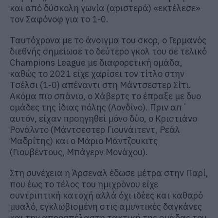
και από δύσκολη γωνία (αριστερά) «εκτέλεσε»
τον Σαφόνοφ για το 1-0.
Ταυτόχρονα με το άνοιγμα του σκορ, ο Γερμανός
διεθνής σημείωσε το δεύτερο γκολ του σε τελικό
Champions League με διαφορετική ομάδα,
καθώς το 2021 είχε χαρίσει τον τίτλο στην
Τσέλσι (1-0) απέναντι στη Μάντσεστερ Σίτι.
Ακόμα πιο σπάνιο, ο Χάβερτς το έπραξε με δυο
ομάδες της ίδιας πόλης (Λονδίνο). Πριν απ΄
αυτόν, είχαν προηγηθεί μόνο δύο, ο Κριστιάνο
Ρονάλντο (Μάντσεστερ Γιουνάιτεντ, Ρεάλ
Μαδρίτης) και ο Μάριο Μάντζουκιτς
(Γιουβέντους, Μπάγερν Μονάχου).
Στη συνέχεια η Άρσεναλ έδωσε μέτρα στην Παρί,
που έως το τέλος του ημιχρόνου είχε
συντριπτική κατοχή αλλά όχι ιδέες και καθαρό
μυαλό, εγκλωβισμένη στις αμυντικές δαγκάνες
και την απροσπέλαστη τακτική της ομάδας του