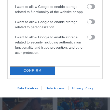
I want to allow Google to enable storage
related to functionality of the website or app.
Εύβοια: Γυναίκα έπεσε θύμα
διαδικτυακής απάτης – Πλήρωσε
για τρακτέρ που δεν παρέλαβε
I want to allow Google to enable storage
related to personalization.
07.08.2026 | 21:20
I want to allow Google to enable storage
Τραγωδία στην Εύβοια: Άνδρας
related to security, including authentication
ανασύρθηκε χωρίς τις αισθήσεις
του από τη θάλασσα
functionality and fraud prevention, and other
user protection.
07.08.2026 | 20:57
Όλες οι τελευταίες ειδήσεις
Ανακοινώθηκαν νέες προσλήψεις
σε δήμο της Εύβοιας: Δείτε εδώ
CONFIRM
07.08.2026 | 20:40
ΠΕΡΙΣΣΟΤΕΡΑ ΑΠΟ ΑΘΛΗΤΙΚΑ
Data Deletion
Data Access
Privacy Policy
Ποιοι και γιατί θα πάρουν
διπλάσια σύνταξη τον Αύγουστο
07.08.2026 | 20:20