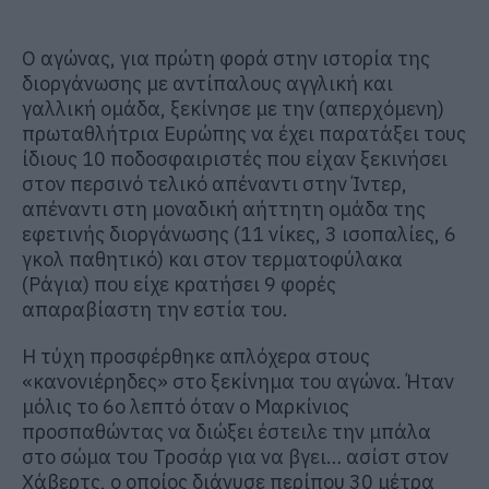
Ο αγώνας, για πρώτη φορά στην ιστορία της
διοργάνωσης με αντίπαλους αγγλική και
γαλλική ομάδα, ξεκίνησε με την (απερχόμενη)
πρωταθλήτρια Ευρώπης να έχει παρατάξει τους
ίδιους 10 ποδοσφαιριστές που είχαν ξεκινήσει
στον περσινό τελικό απέναντι στην Ίντερ,
απέναντι στη μοναδική αήττητη ομάδα της
εφετινής διοργάνωσης (11 νίκες, 3 ισοπαλίες, 6
γκολ παθητικό) και στον τερματοφύλακα
(Ράγια) που είχε κρατήσει 9 φορές
απαραβίαστη την εστία του.
Η τύχη προσφέρθηκε απλόχερα στους
«κανονιέρηδες» στο ξεκίνημα του αγώνα. Ήταν
μόλις το 6ο λεπτό όταν ο Μαρκίνιος
προσπαθώντας να διώξει έστειλε την μπάλα
στο σώμα του Τροσάρ για να βγει… ασίστ στον
Χάβερτς, ο οποίος διάνυσε περίπου 30 μέτρα