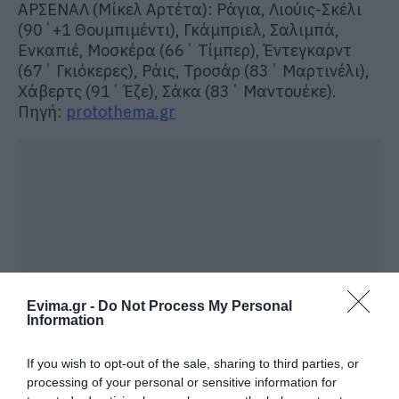
ΑΡΣΕΝΑΛ (Μίκελ Αρτέτα): Ράγια, Λιούις-Σκέλι
(90΄+1 Θουμπιμέντι), Γκάμπριελ, Σαλιμπά,
Ενκαπιέ, Μοσκέρα (66΄ Τίμπερ), Έντεγκαρντ
(67΄ Γκιόκερες), Ράις, Τροσάρ (83΄ Μαρτινέλι),
Χάβερτς (91΄ Έζε), Σάκα (83΄ Μαντουέκε).
Πηγή:
protothema.gr
Evima.gr -
Do Not Process My Personal
Information
If you wish to opt-out of the sale, sharing to third parties, or
processing of your personal or sensitive information for