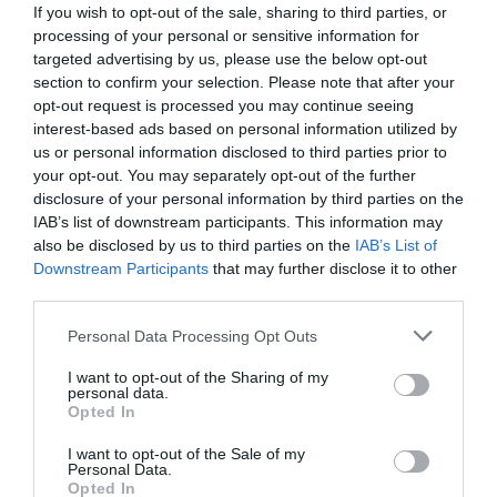
Εύβοια: Σημαντική ανακοίνωση για
If you wish to opt-out of the sale, sharing to third parties, or
κολυμβητές – Τι πρέπει να γνωρίζουν
processing of your personal or sensitive information for
targeted advertising by us, please use the below opt-out
13.07.2026 | 11:00
section to confirm your selection. Please note that after your
opt-out request is processed you may continue seeing
interest-based ads based on personal information utilized by
us or personal information disclosed to third parties prior to
your opt-out. You may separately opt-out of the further
disclosure of your personal information by third parties on the
IAB’s list of downstream participants. This information may
also be disclosed by us to third parties on the
IAB’s List of
Downstream Participants
that may further disclose it to other
third parties.
Please note that this website/app uses one or more Google
Personal Data Processing Opt Outs
Εύβοια – Ποδόσφαιρο: Παρελθόν για τον Α.
services and may gather and store information including but
Ο. Χαλκίς αυτοί οι παίκτες
not limited to your visit or usage behaviour. You may click to
I want to opt-out of the Sharing of my
personal data.
grant or deny consent to Google and its third-party tags to
Opted In
13.07.2026 | 10:00
use your data for below specified purposes in below Google
consent section.
I want to opt-out of the Sale of my
Personal Data.
Opted In