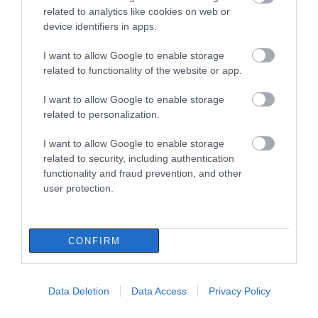
related to analytics like cookies on web or
device identifiers in apps.
Εύβοια – ποδόσφαιρο: Ξεκίνησε η διάθεση
εισιτηρίων διαρκείας του Π.Α.Σ. Ολυμπιακός
I want to allow Google to enable storage
Λίμνης
related to functionality of the website or app.
11.07.2026 | 21:20
I want to allow Google to enable storage
related to personalization.
I want to allow Google to enable storage
related to security, including authentication
functionality and fraud prevention, and other
user protection.
CONFIRM
Αυτά είναι τα φαγητά που δεν τρώει ποτέ ο
Λιονέλ Μέσι
Data Deletion
Data Access
Privacy Policy
10.07.2026 | 18:20