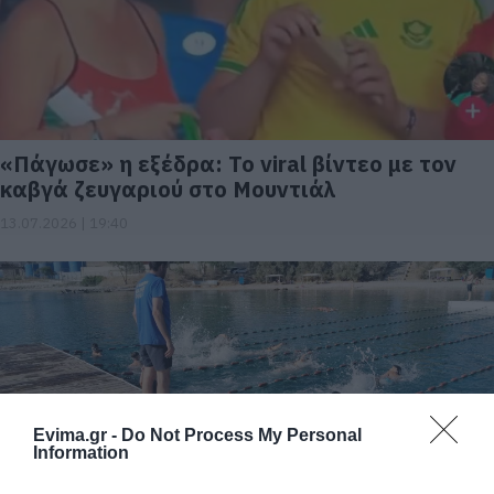
«Πάγωσε» η εξέδρα: Το viral βίντεο με τον
καβγά ζευγαριού στο Μουντιάλ
13.07.2026 | 19:40
Evima.gr -
Do Not Process My Personal
Information