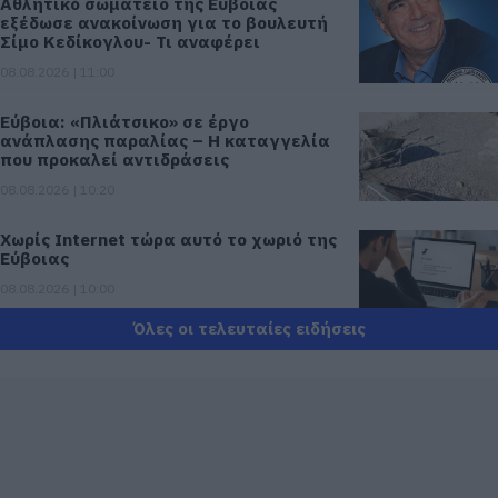
Αθλητικό σωματείο της Εύβοιας
εξέδωσε ανακοίνωση για το βουλευτή
Σίμο Κεδίκογλου- Τι αναφέρει
08.08.2026 | 11:00
Εύβοια: «Πλιάτσικο» σε έργο
ανάπλασης παραλίας – Η καταγγελία
που προκαλεί αντιδράσεις
08.08.2026 | 10:20
Χωρίς Internet τώρα αυτό το χωριό της
Εύβοιας
08.08.2026 | 10:00
Όλες οι τελευταίες ειδήσεις
Εύβοια: Διακοπή ρεύματος αύριο
πολλές περιοχές- Πίνακας
08.08.2026 | 09:40
Άρχισε τις διακοπές ο Μητσοτάκης:
Φαγητό και κρασί σε γνωστό στέκι