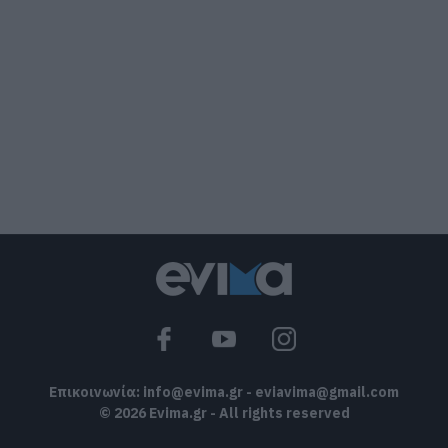
από την Πολιτική Προστασία
08.08.2026 | 08:00
Μεγάλο πανηγύρι στην Εύβοια:
Πλημμύρισε με κόσμο η Φαράκλα
(pics&vid)
08.08.2026 | 00:59
Ο καιρός αλλάζει πρόσωπο: Έρχονται
40άρια μαζί με θυελλώδη μελτέμια
07.08.2026 | 22:20
Εύβοια: Ηχηρό μήνυμα πέντε χρόνια
μετά τη μεγάλη καταστροφή του 2021
07.08.2026 | 22:00
Επικοινωνία:
info@evima.gr
-
eviavima@gmail.com
© 2026 Evima.gr - All rights reserved