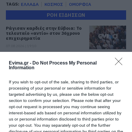
TAGS:
ΕΛΛΑΔΑ
ΚΟΣΜΟΣ
ΟΜΟΡΦΙΑ
ΡΟΗ ΕΙΔΗΣΕΩΝ
Ράγισαν καρδιές στην Εύβοια: Το
τελευταίο «αντίο» στον 36χρονο
επιχειρηματία
07.08.2026 | 19:10
Νέο επίδομα 600 ευρώ για
Evima.gr -
Do Not Process My Personal
σπουδαστές: Οι δικαιούχοι
Information
07.08.2026 | 19:00
If you wish to opt-out of the sale, sharing to third parties, or
processing of your personal or sensitive information for
Αυτός ο δήμος της Εύβοιας πάει
targeted advertising by us, please use the below opt-out
στα δικαστήρια για τις
ανεμογεννήτριες
section to confirm your selection. Please note that after your
opt-out request is processed you may continue seeing
07.08.2026 | 18:40
interest-based ads based on personal information utilized by
us or personal information disclosed to third parties prior to
Τραγική κατάληξη είχε η
your opt-out. You may separately opt-out of the further
θαλάσσια εκδρομή για 57χρονο
τουρίστα
disclosure of your personal information by third parties on the