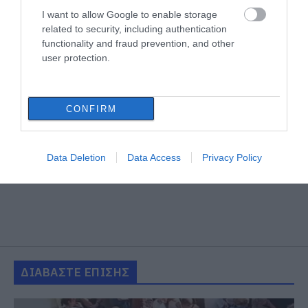
I want to allow Google to enable storage
Εικόνες ντροπής από
related to security, including authentication
ασυνείδητους στην Εύβοια:
functionality and fraud prevention, and other
Πετούν ογκώδη αντικείμενα όπου
user protection.
βρουν
07.08.2026 | 15:45
Σκύρος: Επέστρεψαν στην Εύβοια
CONFIRM
οι πυροσβέστες που έδωσαν μάχη
με τις φλόγες – Έφτασαν στην
Κύμη
Data Deletion
Data Access
Privacy Policy
07.08.2026 | 15:30
Νέα αποκάλυψη του evima: Αυτές
οι εθελοντικές ομάδες της
Εύβοιας ενισχύονται με
πυροσβεστικά οχήματα
07.08.2026 | 15:15
ΔΙΑΒΑΣΤΕ ΕΠΙΣΗΣ