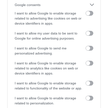
Google consents
Αυγουστιάτικη απόβαση στην
I want to allow Google to enable storage
Εύβοια – «Κόκκινο» πριν από την
related to advertising like cookies on web or
Υψηλή Γέφυρα Χαλκίδας
device identifiers in apps.
07.08.2026 | 16:45
I want to allow my user data to be sent to
Άνδρας απειλούσε να πέσει από
Google for online advertising purposes.
το μπαλκόνι
07.08.2026 | 16:30
I want to allow Google to send me
personalized advertising.
Διακοπές στην Κάρυστο: Το Χωνί
I want to allow Google to enable storage
είναι ο προορισμός για
related to analytics like cookies on web or
αυθεντικές ελληνικές γεύσεις
device identifiers in apps.
07.08.2026 | 16:15
I want to allow Google to enable storage
Κρίση στο κόμμα Καρυστιανού:
related to functionality of the website or app.
Δύο ακόμη στελέχη αποχωρούν
καταγγέλλοντας κλειστό
I want to allow Google to enable storage
σύστημα αποφάσεων
related to personalization.
07.08.2026 | 16:00