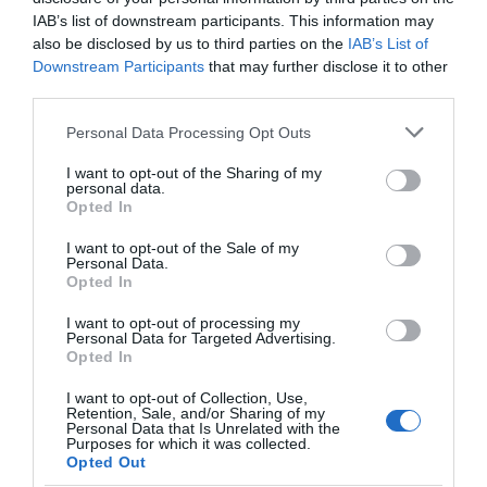
IAB’s list of downstream participants. This information may
07.08.2026 | 18:20
also be disclosed by us to third parties on the
IAB’s List of
Downstream Participants
that may further disclose it to other
Βαρύ πένθος για τον εκπαιδευτικό
third parties.
από την Εύβοια που έφυγε από τη
ζωή
Please note that this website/app uses one or more Google
Personal Data Processing Opt Outs
07.08.2026 | 18:00
services and may gather and store information including but
not limited to your visit or usage behaviour. You may click to
I want to opt-out of the Sharing of my
personal data.
Αυτοψία στα καμένα: 37 σπίτια
grant or deny consent to Google and its third-party tags to
Opted In
κρίθηκαν κατεδαφιστέα στο
use your data for below specified purposes in below Google
Πόρτο Γερμενό
consent section.
I want to opt-out of the Sale of my
07.08.2026 | 17:40
Personal Data.
Όλες οι τελευταίες ειδήσεις
Opted In
Εύβοια: Αυτός είναι ο 36χρονος
I want to opt-out of processing my
επιχειρηματίας πού έχασε την
Personal Data for Targeted Advertising.
ζωή του
Opted In
ΠΕΡΙΣΣΟΤΕΡΑ ΑΠΟ ΔΙΑΚΟΠΕΣ
07.08.2026 | 17:20
I want to opt-out of Collection, Use,
Retention, Sale, and/or Sharing of my
Οδηγός λεωφορείου υπέστη
Personal Data that Is Unrelated with the
καρδιακό επεισόδιο ενώ οδηγούσε
Purposes for which it was collected.
Opted Out
07.08.2026 | 17:00