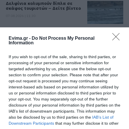
Δελφίνια κολυμπούν δίπλα σε
σκάφος τουριστών – Δείτε βίντεο
07.08.2026 | 11:30
Συναγερμός στην Εύβοια: Στιγμές
αγωνίας για ιστιοφόρο με ξένους
Evima.gr -
Do Not Process My Personal
Information
επιβάτες
07.08.2026 | 11:15
If you wish to opt-out of the sale, sharing to third parties, or
processing of your personal or sensitive information for
Έκτακτη διακοπή νερού τώρα
στην παραλία Αυλίδας
targeted advertising by us, please use the below opt-out
section to confirm your selection. Please note that after your
07.08.2026 | 11:00
opt-out request is processed you may continue seeing
interest-based ads based on personal information utilized by
us or personal information disclosed to third parties prior to
Η Κύμη στο επίκεντρο της
γαστρονομίας – Σήμερα η μεγάλη
your opt-out. You may separately opt-out of the further
έναρξη!
disclosure of your personal information by third parties on the
IAB’s list of downstream participants. This information may
07.08.2026 | 10:45
also be disclosed by us to third parties on the
IAB’s List of
Downstream Participants
that may further disclose it to other
Τι είναι οι γανωματήδες και γιατί