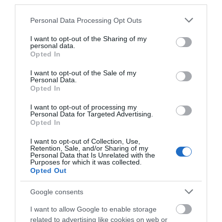
third parties.
έφτασαν σε αυτό το χωριό της
Εύβοιας;
Please note that this website/app uses one or more Google
Personal Data Processing Opt Outs
07.08.2026 | 10:30
services and may gather and store information including but
not limited to your visit or usage behaviour. You may click to
I want to opt-out of the Sharing of my
Συγκλονίζει μαρτυρία εθελοντή
personal data.
grant or deny consent to Google and its third-party tags to
στην Εύβοια: Ετσι σώθηκε το
Opted In
use your data for below specified purposes in below Google
Προκόπι από τη μεγάλη φωτιά
consent section.
(vid)
I want to opt-out of the Sale of my
Personal Data.
07.08.2026 | 10:15
Όλες οι τελευταίες ειδήσεις
Opted In
Είσαι διακοπές στην Εύβοια και
I want to opt-out of processing my
θες γεύσεις στα κάρβουνα; Έλα
Personal Data for Targeted Advertising.
στο «Παλιό Πιθάρι»!
Opted In
ΠΕΡΙΣΣΟΤΕΡΑ ΑΠΟ ΔΙΕΘΝΗ
07.08.2026 | 10:00
I want to opt-out of Collection, Use,
Retention, Sale, and/or Sharing of my
Personal Data that Is Unrelated with the
Σίμος Κεδίκογλου: Η κίνηση του
Purposes for which it was collected.
βουλευτή που «τρέλανε»
Opted Out
εθελοντές στην Εύβοια
07.08.2026 | 09:45
Google consents
Ιός Δυτικού Νείλου: 65 κρούσματα
I want to allow Google to enable storage
στην Ελλάδα – Έξι νεκροί και 20
related to advertising like cookies on web or