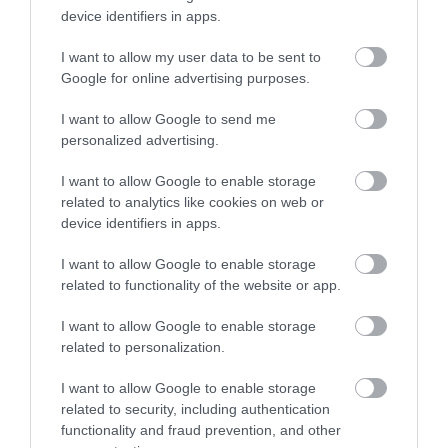
ασθενείς σε νοσηλεία
Τρόμος σε πτήση της
Βρετανία: Σε εξάμηνη
device identifiers in apps.
Air India: Το
διαθεσιμότητα
07.08.2026 | 09:30
αεροσκάφος έχασε
Έλληνας γιατρός του
I want to allow my user data to be sent to
απότομα ύψος – 17
NHS για ανάρμοστη
Google for online advertising purposes.
Υπό έλεγχο η φωτιά στην Σκύρο –
τραυματίες
σεξουαλική
Συνελήφθη μία 63χρονη γυναίκα
συμπεριφορά
I want to allow Google to send me
07.08.2026 | 09:15
personalized advertising.
I want to allow Google to enable storage
Εύβοια: Σε αυτό το γραφικό χωριό
related to analytics like cookies on web or
μοίρασαν Κεσκέσι τη
Μεταμόρφωση του Σωτήρος
device identifiers in apps.
07.08.2026 | 09:00
I want to allow Google to enable storage
related to functionality of the website or app.
Σοκαριστικό βίντεο:
Ποιες περιοχές δεν θα έχουν
Η Γη ίσως τελικά να μην
ρεύμα σήμερα στην Εύβοια
Αρκούδα γκρίζλι
καταστραφεί από τον
I want to allow Google to enable storage
αρπάζει ψάρι λίγα
Ήλιο – Τι δείχνει νέα
07.08.2026 | 08:45
εκατοστά από ψαρά
επιστημονική μελέτη
related to personalization.
I want to allow Google to enable storage
Εορτολόγιο: Ποιοι γιορτάζουν
related to security, including authentication
σήμερα, Παρασκευή 7 Αυγούστου
functionality and fraud prevention, and other
07.08.2026 | 08:30