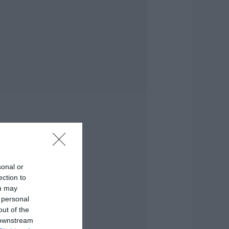
ρχεται το νέο
περσύγχρονο
θλητικό κέντρο
την Εύβοια –
πογράφτηκε η
ύμβαση
.08.2026 | 17:20
ροφυλακίστηκε ο
4χρονος για τη
ωτιά στη
εφαλονιά
.08.2026 | 17:00
αμία μόνιμη
ρόσληψη
ασκάλων στην
sonal or
ύβοια – Το θέμα
ection to
άει στην βουλή
ou may
.08.2026 | 16:45
 personal
out of the
ρχεται ισχυρό
 downstream
ύμα ζέστης: Πότε η