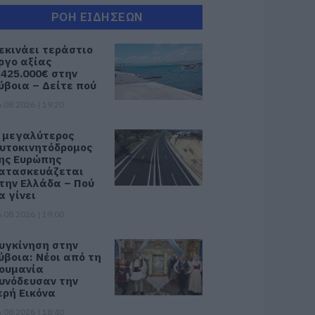
ΡΟΗ ΕΙΔΗΣΕΩΝ
εκινάει τεράστιο
ργο αξίας
.425.000€ στην
ύβοια – Δείτε πού
.08.2026 | 19:20
 μεγαλύτερος
υτοκινητόδρομος
ης Ευρώπης
ατασκευάζεται
την Ελλάδα – Πού
α γίνει
.08.2026 | 19:00
υγκίνηση στην
ύβοια: Νέοι από τη
ουμανία
υνόδευσαν την
ερή Εικόνα
.08.2026 | 18:40