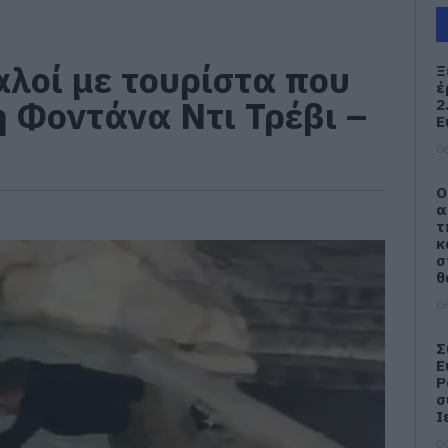
αλοί με τουρίστα που
Ξ
έ
η Φοντάνα Ντι Τρέβι –
2
Ε
06
Ο
α
τ
κ
σ
θ
06
Σ
Ε
Ρ
σ
Ι
06