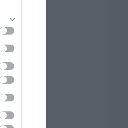
έα εποχή για την
ύβοια: Μονοπάτια
έσα σε μαγευτικό
άσος
.08.2026 | 15:45
 – ΕΦΚΑ και ΔΥΠΑ:
οιοι πληρώνονται
ως και αύριο
.08.2026 | 15:30
υναγερμός στη
αλκίδα: Γυναίκα
πεσε από την
ψηλή Γέφυρα
.08.2026 | 15:10