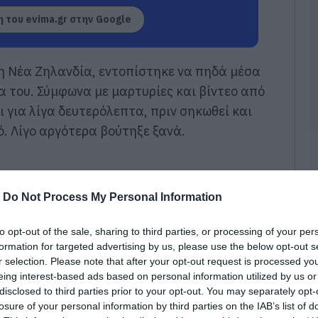
Έ
υ
 του evima.gr στην Google
α
σ
Υ
σ
η Νέα Ζηλανδία, εντοπίστηκε να πηδά μέσα
06
α του. Σύμφωνα με μαρτυρίες και βίντεο από
ι για λίγα δευτερόλεπτα, πριν σηκωθεί και
Π
4
. Λίγο αργότερα βούτηξε ξανά.
φ
Κ
06
-
Do Not Process My Personal Information
Κ
π
δ
to opt-out of the sale, sharing to third parties, or processing of your per
Ε
formation for targeted advertising by us, please use the below opt-out s
π
r selection. Please note that after your opt-out request is processed y
06
eing interest-based ads based on personal information utilized by us or
disclosed to third parties prior to your opt-out. You may separately opt-
Έ
losure of your personal information by third parties on the IAB’s list of
κ