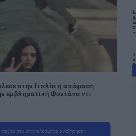
Έ
η
έ
Ο
ε
06
Π
π
Ε
έ
06
άλεσε στην Ιταλία η απόφαση
Φ
την εμβληματική Φοντάνα ντι
Π
ε
–
π
λ
06
 άρθρα στα αποτελέσματα αναζήτησης