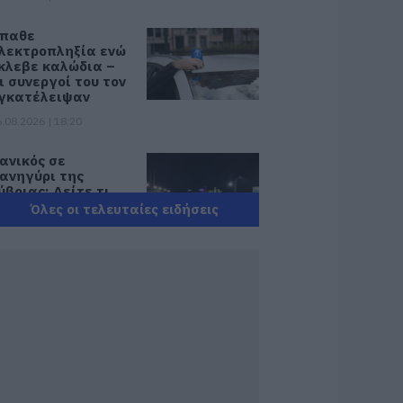
παθε
λεκτροπληξία ενώ
κλεβε καλώδια –
ι συνεργοί του τον
γκατέλειψαν
.08.2026 | 18:20
ανικός σε
ανηγύρι της
ύβοιας: Δείτε τι
γινε χθες το βράδυ
Όλες οι τελευταίες ειδήσεις
.08.2026 | 18:00
ωτιά στη Σκύρο:
ηγαίνουν
νισχύσεις στο Νησί
 Τώρα
υροσβεστικά στο
ιμάνι της Κύμης
.08.2026 | 17:40