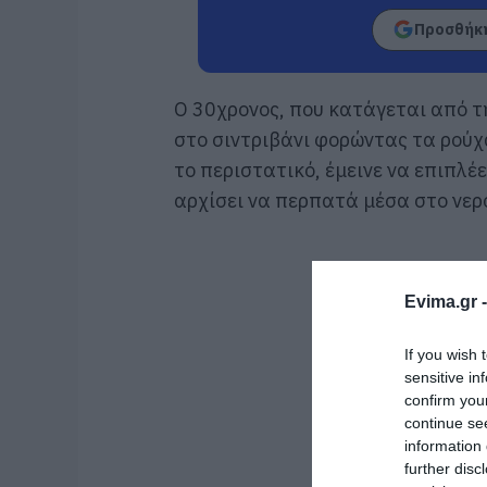
Προσθήκη
Ο 30χρονος, που κατάγεται από τ
στο σιντριβάνι φορώντας τα ρούχ
το περιστατικό, έμεινε να επιπλέε
αρχίσει να περπατά μέσα στο νερό
Evima.gr 
If you wish 
sensitive in
confirm you
continue se
information 
further disc