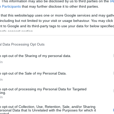
. This information may also be disclosed by us to third parties on the
IA
θ
Participants
that may further disclose it to other third parties.
χ
06
 that this website/app uses one or more Google services and may gath
including but not limited to your visit or usage behaviour. You may click 
ta fue multado con 500 euros tras
Ε
 to Google and its third-party tags to use your data for below specifi
di Trevi como si fuera una piscina, y las
π
ogle consent section.
χ
el acceso al casco histórico para proteger
Έ
ter.com/pujCXlH0JH
γ
l Data Processing Opt Outs
ο
α
May 12, 2026
o opt-out of the Sharing of my personal data.
06
In
 χρήστες των σόσιαλ
Π
Α
o opt-out of the Sale of my Personal Data.
δ
νομικοί του ζήτησαν να βγει από το
In
Β
τάφεραν να τον απομακρύνουν από τη Φοντάνα
Σ
to opt-out of processing my Personal Data for Targeted
κ
ing.
όστιμο 500 ευρώ. Ωστόσο, πολλοί Ιταλοί
σ
In
2
α κοινωνικής δικτύωσης, θεωρώντας την
o opt-out of Collection, Use, Retention, Sale, and/or Sharing
06
0 ευρώ είναι ψιλά. Αν ήταν 5.000 ευρώ, θα το
ersonal Data that Is Unrelated with the Purposes for which it
lected.