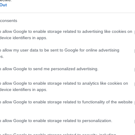
ένας ενώ άλλος σημείωσε: «Νομίζουν ότι
Ν
Out
ην Ιταλία. Το πρόστιμο θα έπρεπε να είναι
Ε
μ
 αποφυλάκιση με εγγύηση. Αν δεν
δ
consents
, σχολίασε τρίτος.
06
o allow Google to enable storage related to advertising like cookies on
evice identifiers in apps.
e
Π
o allow my user data to be sent to Google for online advertising
έ
s.
06
to allow Google to send me personalized advertising.
Σ
Χ
έ
o allow Google to enable storage related to analytics like cookies on
Υ
evice identifiers in apps.
06
o allow Google to enable storage related to functionality of the website
o allow Google to enable storage related to personalization.
ώ και χρόνια σημείο συχνών περιστατικών
o allow Google to enable storage related to security, including