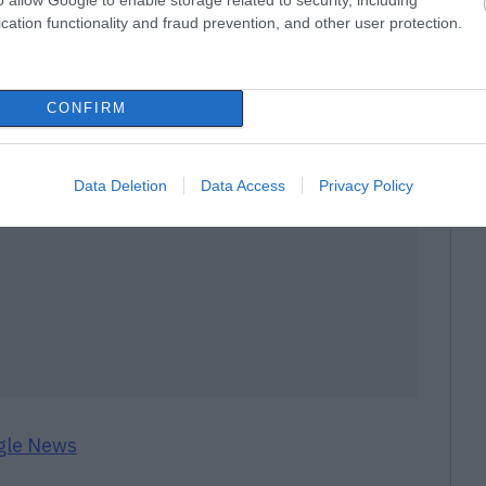
. Παρόμοια περιστατικά με τουρίστες να
cation functionality and fraud prevention, and other user protection.
 σημειωθεί και στο παρελθόν.
CONFIRM
Data Deletion
Data Access
Privacy Policy
gle News