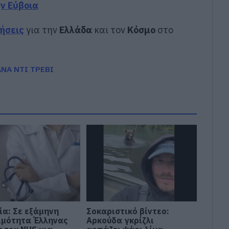
ην Εύβοια
δήσεις
για την
Ελλάδα
και τον
Κόσμο
στο
ΝΑ ΝΤΙ ΤΡΕΒΙ
ία: Σε εξάμηνη
Σοκαριστικό βίντεο:
ιμότητα Έλληνας
Αρκούδα γκρίζλι