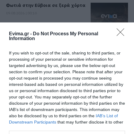
Φωτιά στην Εύβοια σε ξερά χόρτα
09.08.2026 | 00:10
Evima.gr -
Do Not Process My Personal
Ρίγη συγκίνησης στην Εύβοια! Η
Information
Ιερά Μονή Οσίου Δαυΐδ έλαμψε
στη μεγάλη πανήγυρη της
Μεταμορφώσεως
If you wish to opt-out of the sale, sharing to third parties, or
processing of your personal or sensitive information for
08.08.2026 | 21:00
targeted advertising by us, please use the below opt-out
Φάνης Σπανός: 500.000 € για την
section to confirm your selection. Please note that after your
ενεργειακή αναβάθμιση του 4ου
opt-out request is processed you may continue seeing
Δημοτικού Σχολείου Λιβαδειάς
interest-based ads based on personal information utilized by
08.08.2026 | 20:40
us or personal information disclosed to third parties prior to
your opt-out. You may separately opt-out of the further
disclosure of your personal information by third parties on the
Εύβοια: Τέλος στις παράνομες
χωματερές – Έρχονται πρόστιμα
IAB’s list of downstream participants. This information may
χωρίς εξαιρέσεις
also be disclosed by us to third parties on the
IAB’s List of
Downstream Participants
that may further disclose it to other
08.08.2026 | 20:20
third parties.