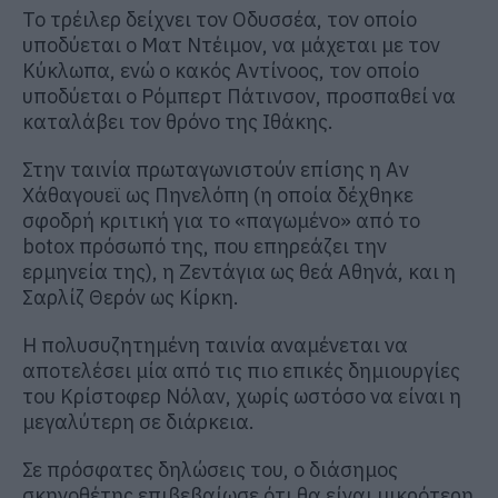
Το τρέιλερ δείχνει τον Οδυσσέα, τον οποίο
υποδύεται ο Ματ Ντέιμον, να μάχεται με τον
Κύκλωπα, ενώ ο κακός Αντίνοος, τον οποίο
υποδύεται ο Ρόμπερτ Πάτινσον, προσπαθεί να
καταλάβει τον θρόνο της Ιθάκης.
Στην ταινία πρωταγωνιστούν επίσης η Αν
Χάθαγουεϊ ως Πηνελόπη (η οποία δέχθηκε
σφοδρή κριτική για το «παγωμένο» από το
botox πρόσωπό της, που επηρεάζει την
ερμηνεία της), η Ζεντάγια ως θεά Αθηνά, και η
Σαρλίζ Θερόν ως Κίρκη.
Η πολυσυζητημένη ταινία αναμένεται να
αποτελέσει μία από τις πιο επικές δημιουργίες
του Κρίστοφερ Νόλαν, χωρίς ωστόσο να είναι η
μεγαλύτερη σε διάρκεια.
Σε πρόσφατες δηλώσεις του, ο διάσημος
σκηνοθέτης επιβεβαίωσε ότι θα είναι μικρότερη