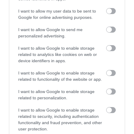
Τρόμος σε πτήση της
Βρετανία: Σε εξάμηνη
08.08.2026 | 18:40
Air India: Το
διαθεσιμότητα
I want to allow my user data to be sent to
αεροσκάφος έχασε
Έλληνας γιατρός του
Google for online advertising purposes.
απότομα ύψος – 17
NHS για ανάρμοστη
Αγανάκτηση σε χωριό της
τραυματίες
σεξουαλική
I want to allow Google to send me
Εύβοιας: Μένουν κάθε μέρα χωρίς
συμπεριφορά
νερό – Σοβαρή καταγγελία
personalized advertising.
08.08.2026 | 18:20
I want to allow Google to enable storage
related to analytics like cookies on web or
Αγροτικές ενισχύσεις: Ποιοι θα
device identifiers in apps.
λάβουν νωρίτερα τις
προκαταβολές
I want to allow Google to enable storage
08.08.2026 | 18:00
related to functionality of the website or app.
Σοκαριστικό βίντεο:
Σε πελάγη ευτυχίας
Η Γη ίσως τελικά να μην
I want to allow Google to enable storage
αντιδήμαρχος στην Εύβοια! Έγινε
Αρκούδα γκρίζλι
καταστραφεί από τον
related to personalization.
για τρίτη φορά παππούς!
αρπάζει ψάρι λίγα
Ήλιο – Τι δείχνει νέα
εκατοστά από ψαρά
επιστημονική μελέτη
08.08.2026 | 17:40
I want to allow Google to enable storage
related to security, including authentication
Ευρυδίκη Βαλαβάνη: Οι
functionality and fraud prevention, and other
οικογενειακές διακοπές στην
user protection.
Εύβοια! Δείτε σε ποια παραλία