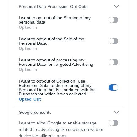
Εύβοια: Η μαύρη επέτειος της
Please note that this website/app uses one or more Google
Personal Data Processing Opt Outs
καταστροφικής πυρκαγιάς – Το
services and may gather and store information including but
χρονικό της τραγωδίας
not limited to your visit or usage behaviour. You may click to
I want to opt-out of the Sharing of my
08.08.2026 | 20:00
personal data.
grant or deny consent to Google and its third-party tags to
Opted In
use your data for below specified purposes in below Google
Εύβοια: Πότε θα γίνει ο
consent section.
καθιερωμένος έρανος για το
I want to opt-out of the Sale of my
Personal Data.
«Στιφάδο της Παναγίας»
Opted In
08.08.2026 | 19:40
Όλες οι τελευταίες ειδήσεις
I want to opt-out of processing my
Personal Data for Targeted Advertising.
Ο Αλέξης Τσίπρας παρουσιάζει το
Opted In
οικονομικό πρόγραμμα της ΕΛ.Α.Σ.
στη Θεσσαλονίκη
ΠΕΡΙΣΣΟΤΕΡΑ ΑΠΟ ΔΙΕΘΝΗ
I want to opt-out of Collection, Use,
08.08.2026 | 19:20
Retention, Sale, and/or Sharing of my
Personal Data that Is Unrelated with the
Purposes for which it was collected.
Κάνεις δεν ξεχνά τι έζησε η
Opted Out
Εύβοια πριν πέντε χρόνια
Google consents
08.08.2026 | 19:00
I want to allow Google to enable storage
related to advertising like cookies on web or
Σε δημοπρασία η μπάλα των
device identifiers in apps.
ιστορικών γκολ του Μαραντόνα