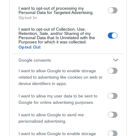
I want to opt-out of processing my
Personal Data for Targeted Advertising.
«Κόκκινος» συναγερμός σήμερα
Opted In
στην Εύβοια – Τι απαγορεύεται
Σε δημοπρασία η
Α. Ο. Χαλκίς: Πρώτο
I want to opt-out of Collection, Use,
09.08.2026 | 08:00
μπάλα των ιστορικών
φιλικό σήμερα για νέα
Retention, Sale, and/or Sharing of my
Personal Data that Is Unrelated with the
γκολ του Μαραντόνα
αγωνιστική περίοδο –
Purposes for which it was collected.
Η ώρα
Opted Out
Φωτιά στην Εύβοια σε ξερά χόρτα
09.08.2026 | 00:10
Google consents
I want to allow Google to enable storage
related to advertising like cookies on web or
Ρίγη συγκίνησης στην Εύβοια! Η
device identifiers in apps.
Ιερά Μονή Οσίου Δαυΐδ έλαμψε
στη μεγάλη πανήγυρη της
I want to allow my user data to be sent to
Μεταμορφώσεως
Αθλητικό σωματείο της
Έσπασαν πιάτα στο
Google for online advertising purposes.
08.08.2026 | 21:00
Εύβοιας εξέδωσε
κεφάλι του Αταμάν –
ανακοίνωση για το
Βίντεο από τη Σύμη
I want to allow Google to send me
Φάνης Σπανός: 500.000 € για την
βουλευτή Σίμο
personalized advertising.
ενεργειακή αναβάθμιση του 4ου
Κεδίκογλου- Τι
Δημοτικού Σχολείου Λιβαδειάς
αναφέρει
I want to allow Google to enable storage
08.08.2026 | 20:40