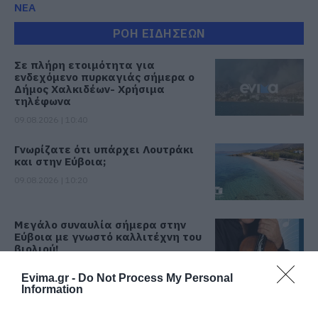
ΝΕΑ
ΡΟΗ ΕΙΔΗΣΕΩΝ
Σε πλήρη ετοιμότητα για
ενδεχόμενο πυρκαγιάς σήμερα ο
Δήμος Χαλκιδέων- Χρήσιμα
τηλέφωνα
09.08.2026 | 10:40
Γνωρίζατε ότι υπάρχει Λουτράκι
και στην Εύβοια;
09.08.2026 | 10:20
Μεγάλο συναυλία σήμερα στην
Εύβοια με γνωστό καλλιτέχνη του
βιολιού!
09.08.2026 | 10:00
Evima.gr -
Do Not Process My Personal
Information
Χωρίς ρεύμα σήμερα Κυριακή 9,
Αυγούστου πολλές περιοχές στην