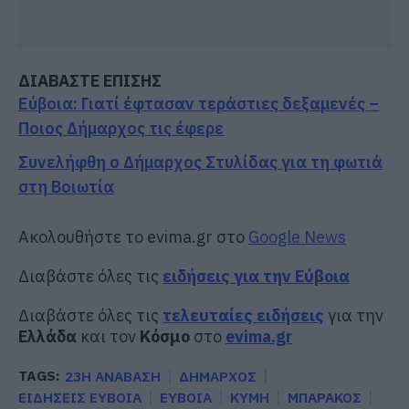
ΔΙΑΒΑΣΤΕ ΕΠΙΣΗΣ
Εύβοια: Γιατί έφτασαν τεράστιες δεξαμενές –
Ποιος Δήμαρχος τις έφερε
Συνελήφθη ο Δήμαρχος Στυλίδας για τη φωτιά
στη Βοιωτία
Ακολουθήστε το evima.gr στο
Google News
Διαβάστε όλες τις
ειδήσεις για την Εύβοια
Διαβάστε όλες τις
τελευταίες ειδήσεις
για την
Ελλάδα
και τον
Κόσμο
στο
evima.gr
TAGS:
23Η ΑΝΑΒΑΣΗ
ΔΗΜΑΡΧΟΣ
ΕΙΔΗΣΕΙΣ ΕΥΒΟΙΑ
ΕΥΒΟΙΑ
ΚΥΜΗ
ΜΠΑΡΑΚΟΣ