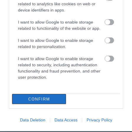
related to analytics like cookies on web or
device identifiers in apps.
Εύβοια: Τέλος στις παράνομες
χωματερές – Έρχονται πρόστιμα
I want to allow Google to enable storage
χωρίς εξαιρέσεις
related to functionality of the website or app.
08.08.2026 | 20:20
I want to allow Google to enable storage
Εύβοια: Η μαύρη επέτειος της
related to personalization.
καταστροφικής πυρκαγιάς – Το
Α. Ο. Χαλκίς: Στον
Ευρώπη: Οι αντίπαλοι
χρονικό της τραγωδίας
αγιασμό ο
Παναθηναϊκού και
I want to allow Google to enable storage
Μητροπολίτης – Η
ΠΑΟΚ στα
08.08.2026 | 20:00
related to security, including authentication
κίνηση του κ.
προκριματικά
functionality and fraud prevention, and other
Χρυσόστομου μέσα στο
Εύβοια: Πότε θα γίνει ο
γήπεδο που συγκίνησε
user protection.
καθιερωμένος έρανος για το
(vid)
«Στιφάδο της Παναγίας»
08.08.2026 | 19:40
CONFIRM
Data Deletion
Data Access
Privacy Policy