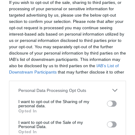
Εύβοια
If you wish to opt-out of the sale, sharing to third parties, or
processing of your personal or sensitive information for
09.08.2026 | 09:40
targeted advertising by us, please use the below opt-out
section to confirm your selection. Please note that after your
Σε αυτή την Ενορία του Οσίου
opt-out request is processed you may continue seeing
Ιωάννη του Ρώσσου λειτούργησε
χθες ο Μητροπολίτης Χαλκίδος
interest-based ads based on personal information utilized by
us or personal information disclosed to third parties prior to
09.08.2026 | 09:20
your opt-out. You may separately opt-out of the further
disclosure of your personal information by third parties on the
Νότια Εύβοια: Μεγάλο Beach Party
IAB’s list of downstream participants. This information may
σήμερα στη Γαλάζια Λίμνη! Εσύ θα
λείπεις;
also be disclosed by us to third parties on the
IAB’s List of
Downstream Participants
that may further disclose it to other
09.08.2026 | 09:00
Όλες οι τελευταίες ειδήσεις
third parties.
Εορτολόγιο: Ποιοι γιορτάζουν
Please note that this website/app uses one or more Google
Personal Data Processing Opt Outs
σήμερα, Κυριακή 9 Αυγούστου
services and may gather and store information including but
ΠΕΡΙΣΣΟΤΕΡΑ ΑΠΟ ΑΘΛΗΤΙΚΑ
09.08.2026 | 08:40
not limited to your visit or usage behaviour. You may click to
I want to opt-out of the Sharing of my
personal data.
grant or deny consent to Google and its third-party tags to
Opted In
use your data for below specified purposes in below Google
Καιρός: Καύσωνας και πολλά
consent section.
I want to opt-out of the Sale of my
μποφόρ σήμερα στην Εύβοια
Personal Data.
Opted In
09.08.2026 | 08:20