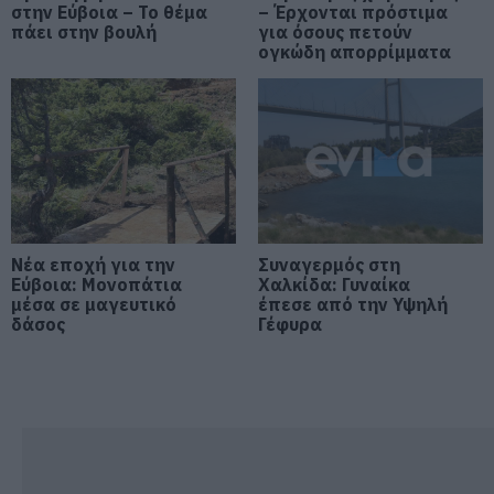
στην Εύβοια – Το θέμα
– Έρχονται πρόστιμα
Φωτιά τώρα στη Σκύρο
πάει στην βουλή
για όσους πετούν
ογκώδη απορρίμματα
06.08.2026 | 14:45
Πασίγνωστο κοσμηματοπωλείο
έπιασε φωτιά στην Εύβοια
06.08.2026 | 14:45
Απόψε πάμε όλοι στα Άνω Στύρα
Νέα εποχή για την
Συναγερμός στη
της Εύβοιας!
Εύβοια: Μονοπάτια
Χαλκίδα: Γυναίκα
μέσα σε μαγευτικό
έπεσε από την Υψηλή
06.08.2026 | 14:30
δάσος
Γέφυρα
Σε αυτή την περιοχή της Εύβοιας
θα γίνει σήμερα πανηγύρι
06.08.2026 | 14:15