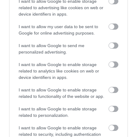
I want to allow Google to enable storage
Ελλάδα
και τον
Κόσμο
στο
evima.gr
related to advertising like cookies on web or
device identifiers in apps.
TAGS:
ΑΠΟΡΡΙΜΜΑΤΑ
ΕΙΔΗΣΕΙΣ ΕΥΒΟΙΑ
ΕΥΒΟΙΑ
ΝΕΑ ΕΥΒΟΙΑ
ΣΚΟΥΠΙΔΙΑ
I want to allow my user data to be sent to
Google for online advertising purposes.
ΡΟΗ ΕΙΔΗΣΕΩΝ
I want to allow Google to send me
Φωτιά στη Σκύρο: Πηγαίνουν
personalized advertising.
ενισχύσεις στο Νησί – Τώρα
πυροσβεστικά στο λιμάνι της
Κύμης
I want to allow Google to enable storage
related to analytics like cookies on web or
06.08.2026 | 17:40
device identifiers in apps.
Έρχεται το νέο υπερσύγχρονο
αθλητικό κέντρο στην Εύβοια –
I want to allow Google to enable storage
Υπογράφτηκε η σύμβαση
related to functionality of the website or app.
06.08.2026 | 17:20
I want to allow Google to enable storage
related to personalization.
Προφυλακίστηκε ο 44χρονος για
τη φωτιά στη Κεφαλονιά
I want to allow Google to enable storage
06.08.2026 | 17:00
related to security, including authentication