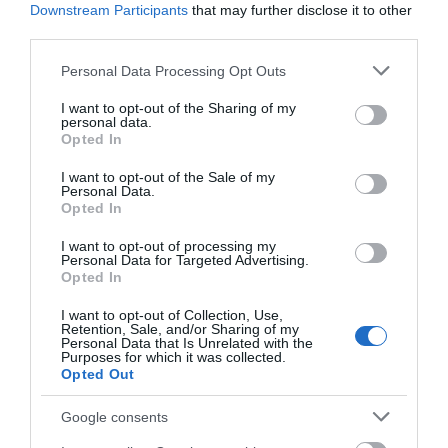
Downstream Participants
that may further disclose it to other
Φωτιά στη Σκύρο: Πηγαίνουν ενισχύσεις στο
third parties.
Νησί – Τώρα πυροσβεστικά στο λιμάνι της
Please note that this website/app uses one or more Google
Personal Data Processing Opt Outs
Κύμης
services and may gather and store information including but
not limited to your visit or usage behaviour. You may click to
I want to opt-out of the Sharing of my
Έρχεται το νέο υπερσύγχρονο αθλητικό
personal data.
grant or deny consent to Google and its third-party tags to
κέντρο στην Εύβοια – Υπογράφτηκε η σύμβαση
Opted In
use your data for below specified purposes in below Google
consent section.
Καμία μόνιμη πρόσληψη δασκάλων στην
I want to opt-out of the Sale of my
Personal Data.
Εύβοια – Το θέμα πάει στην βουλή
Opted In
Εύβοια: Τέλος στις παράνομες χωματερές –
I want to opt-out of processing my
Personal Data for Targeted Advertising.
Έρχονται πρόστιμα για όσους πετούν ογκώδη
Opted In
απορρίμματα
I want to opt-out of Collection, Use,
Retention, Sale, and/or Sharing of my
Personal Data that Is Unrelated with the
Ακολουθήστε το evima.gr στο
Google News
Purposes for which it was collected.
Opted Out
Διαβάστε όλες τις
ειδήσεις για την Εύβοια
Google consents
Διαβάστε όλες τις
τελευταίες ειδήσεις
για την