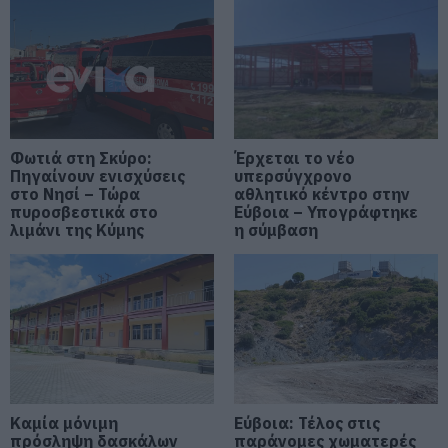
06.08.2026 | 16:00
Νέα εποχή για την Εύβοια:
Μονοπάτια μέσα σε μαγευτικό
δάσος
06.08.2026 | 15:45
e – ΕΦΚΑ και ΔΥΠΑ: Ποιοι
Φωτιά στη Σκύρο:
Έρχεται το νέο
πληρώνονται έως και αύριο
Πηγαίνουν ενισχύσεις
υπερσύγχρονο
στο Νησί – Τώρα
αθλητικό κέντρο στην
06.08.2026 | 15:30
πυροσβεστικά στο
Εύβοια – Υπογράφτηκε
λιμάνι της Κύμης
η σύμβαση
Συναγερμός στη Χαλκίδα: Γυναίκα
έπεσε από την Υψηλή Γέφυρα
06.08.2026 | 15:10
Στην ΑΑΔΕ ο Μητσοτάκης για το
myAGRO – Τι δήλωσε
06.08.2026 | 15:00
Καμία μόνιμη
Εύβοια: Τέλος στις
πρόσληψη δασκάλων
παράνομες χωματερές