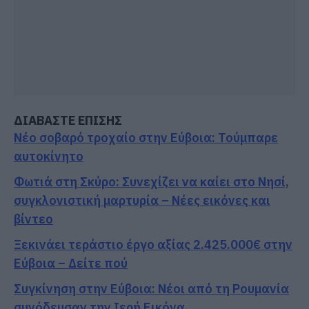
ΔΙΑΒΑΣΤΕ ΕΠΙΣΗΣ
Νέο σοβαρό τροχαίο στην Εύβοια: Τούμπαρε
αυτοκίνητο
Φωτιά στη Σκύρο: Συνεχίζει να καίει στο Νησί,
συγκλονιστική μαρτυρία – Νέες εικόνες και
βίντεο
Ξεκινάει τεράστιο έργο αξίας 2.425.000€ στην
Εύβοια – Δείτε πού
Συγκίνηση στην Εύβοια: Νέοι από τη Ρουμανία
συνόδευσαν την Ιερή Εικόνα