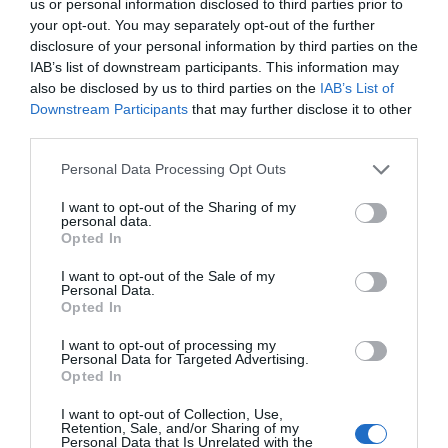
us or personal information disclosed to third parties prior to
06.08.2026 | 17:40
your opt-out. You may separately opt-out of the further
disclosure of your personal information by third parties on the
Έρχεται το νέο υπερσύγχρονο
αθλητικό κέντρο στην Εύβοια –
IAB’s list of downstream participants. This information may
Υπογράφτηκε η σύμβαση
also be disclosed by us to third parties on the
IAB’s List of
Downstream Participants
that may further disclose it to other
06.08.2026 | 17:20
Ξεκινάει τεράστιο
Ο μεγαλύτερος
third parties.
έργο αξίας 2.425.000€
αυτοκινητόδρομος της
Προφυλακίστηκε ο 44χρονος για
στην Εύβοια – Δείτε
Ευρώπης
Please note that this website/app uses one or more Google
Personal Data Processing Opt Outs
τη φωτιά στη Κεφαλονιά
πού
κατασκευάζεται στην
services and may gather and store information including but
Ελλάδα – Πού θα γίνει
06.08.2026 | 17:00
not limited to your visit or usage behaviour. You may click to
I want to opt-out of the Sharing of my
personal data.
grant or deny consent to Google and its third-party tags to
Opted In
use your data for below specified purposes in below Google
Καμία μόνιμη πρόσληψη
consent section.
I want to opt-out of the Sale of my
δασκάλων στην Εύβοια – Το θέμα
Personal Data.
πάει στην βουλή
Opted In
06.08.2026 | 16:45
I want to opt-out of processing my
Personal Data for Targeted Advertising.
Έρχεται ισχυρό κύμα ζέστης:
Opted In
Πότε η θερμοκρασία θα χτυπήσει
Συγκίνηση στην Εύβοια:
Πανικός σε πανηγύρι
40άρια
Νέοι από τη Ρουμανία
της Εύβοιας: Δείτε τι
I want to opt-out of Collection, Use,
συνόδευσαν την Ιερή
έγινε χθες το βράδυ
Retention, Sale, and/or Sharing of my
06.08.2026 | 16:30
Personal Data that Is Unrelated with the
Εικόνα