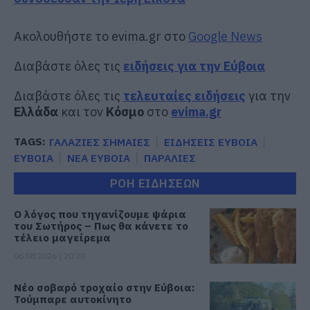
Ακολουθήστε το evima.gr στο
Google News
Διαβάστε όλες τις
ειδήσεις για την Εύβοια
Διαβάστε όλες τις
τελευταίες ειδήσεις
για την
Ελλάδα
και τον
Κόσμο
στο
evima.gr
TAGS:
ΓΑΛΑΖΙΕΣ ΣΗΜΑΙΕΣ
ΕΙΔΗΣΕΙΣ ΕΥΒΟΙΑ
ΕΥΒΟΙΑ
ΝΕΑ ΕΥΒΟΙΑ
ΠΑΡΑΛΙΕΣ
ΡΟΗ ΕΙΔΗΣΕΩΝ
Ο λόγος που τηγανίζουμε ψάρια
του Σωτήρος – Πως θα κάνετε το
τέλειο μαγείρεμα
06.08.2026 | 20:20
Νέο σοβαρό τροχαίο στην Εύβοια:
Τούμπαρε αυτοκίνητο