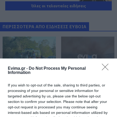
06.08.2026 | 19:00
Όλες οι τελευταίες ειδήσεις
Συγκίνηση στην Εύβοια: Νέοι από
τη Ρουμανία συνόδευσαν την Ιερή
Εικόνα
ΠΕΡΙΣΣΟΤΕΡΑ ΑΠΟ ΕΙΔΗΣΕΙΣ ΕΥΒΟΙΑ
06.08.2026 | 18:40
Έπαθε ηλεκτροπληξία ενώ έκλεβε
καλώδια – Οι συνεργοί του τον
εγκατέλειψαν
06.08.2026 | 18:20
Evima.gr -
Do Not Process My Personal
Πανικός σε πανηγύρι της Εύβοιας:
Information
Δείτε τι έγινε χθες το βράδυ
Νέο σοβαρό τροχαίο
Φωτιά στη Σκύρο:
06.08.2026 | 18:00
στην Εύβοια: Τούμπαρε
Συνεχίζει να καίει στο
If you wish to opt-out of the sale, sharing to third parties, or
αυτοκίνητο
Νησί, συγκλονιστική
processing of your personal or sensitive information for
μαρτυρία – Νέες
targeted advertising by us, please use the below opt-out
Φωτιά στη Σκύρο: Πηγαίνουν
εικόνες και βίντεο
section to confirm your selection. Please note that after your
ενισχύσεις στο Νησί – Τώρα
opt-out request is processed you may continue seeing
πυροσβεστικά στο λιμάνι της
Κύμης
interest-based ads based on personal information utilized by