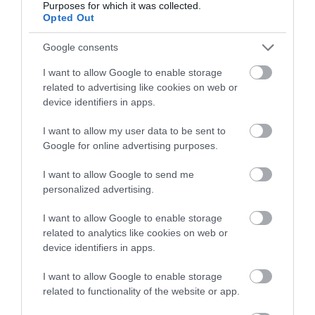
Purposes for which it was collected.
Opted Out
Εύβοια: Τέλος στις παράνομες
χωματερές – Έρχονται πρόστιμα
για όσους πετούν ογκώδη
Google consents
απορρίμματα
I want to allow Google to enable storage
06.08.2026 | 16:15
related to advertising like cookies on web or
device identifiers in apps.
I want to allow my user data to be sent to
Google for online advertising purposes.
I want to allow Google to send me
personalized advertising.
I want to allow Google to enable storage
related to analytics like cookies on web or
device identifiers in apps.
I want to allow Google to enable storage
related to functionality of the website or app.