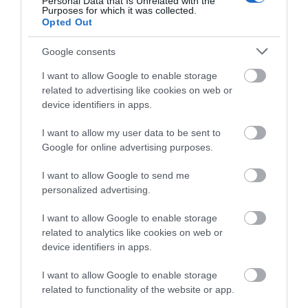
Personal Data that Is Unrelated with the
συνάντησης των γεύσεων της
Purposes for which it was collected.
Στερεάς Ελλάδας
Opted Out
10.08.2026 | 11:00
Google consents
Χαλκίδα: Γιατί φωτίστηκε στα
I want to allow Google to enable storage
μωβ- ροζ το δημαρχείο στην
παραλία
related to advertising like cookies on web or
device identifiers in apps.
10.08.2026 | 10:40
Α. Ο. Χαλκίς: Πρώτο
Αθλητικό σωματείο της
φιλικό σήμερα για νέα
Εύβοιας εξέδωσε
I want to allow my user data to be sent to
αγωνιστική περίοδο –
ανακοίνωση για το
Έκτακτη διακοπή νερού στους
Η ώρα
βουλευτή Σίμο
Google for online advertising purposes.
Ωρεούς Ευβοίας
Κεδίκογλου- Τι
10.08.2026 | 10:20
αναφέρει
I want to allow Google to send me
personalized advertising.
Ελεγκτές της ΑΑΔΕ κατέσχεσαν
I want to allow Google to enable storage
σχεδόν 1300 φιάλλες παράνομου
related to analytics like cookies on web or
ψυκτικού υγρού φρέον (εικόνες)
device identifiers in apps.
10.08.2026 | 10:00
I want to allow Google to enable storage
Μεγάλο βήμα για την υγεία στη
related to functionality of the website or app.
Βόρεια Εύβοια
Έσπασαν πιάτα στο
Α. Ο. Χαλκίς: Στον