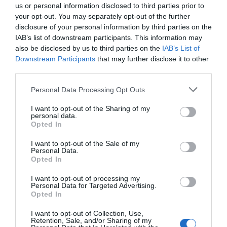
us or personal information disclosed to third parties prior to
Κόκκινος συναγερμός για φωτιά
σήμερα στην Εύβοια – Προσοχή
your opt-out. You may separately opt-out of the further
disclosure of your personal information by third parties on the
10.08.2026 | 12:20
IAB’s list of downstream participants. This information may
Όλες οι τελευταίες ειδήσεις
also be disclosed by us to third parties on the
IAB’s List of
Downstream Participants
that may further disclose it to other
Πέθανε κτηνοτρόφος μετά τη
θανάτωση του κοπαδιού του
third parties.
10.08.2026 | 12:00
ΠΕΡΙΣΣΟΤΕΡΑ ΑΠΟ ΑΘΛΗΤΙΚΑ
Please note that this website/app uses one or more Google
Personal Data Processing Opt Outs
services and may gather and store information including but
not limited to your visit or usage behaviour. You may click to
I want to opt-out of the Sharing of my
Αυτά τα σχολεία αναβαθμίζονται
personal data.
grant or deny consent to Google and its third-party tags to
στην Εύβοια – Τι έργα γίνονται –
Opted In
use your data for below specified purposes in below Google
Δείτε εικόνες
consent section.
I want to opt-out of the Sale of my
10.08.2026 | 11:40
Personal Data.
Opted In
Αύγουστος στην Εύβοια: Τι θα
γίνει αύριο στα σοκάκια αυτού
I want to opt-out of processing my
χωριού
Personal Data for Targeted Advertising.
Ο Λευτέρης Στεργίου
Σε δημοπρασία η
Opted In
10.08.2026 | 11:20
επιστρέφει στην
μπάλα των ιστορικών
Ιστιαία!
γκολ του Μαραντόνα
I want to opt-out of Collection, Use,
Retention, Sale, and/or Sharing of my
Η Λίμνη Ευβοίας γίνεται σημείο