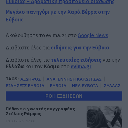
Εύβοιας – Δραματική προσπάθεια διάσωσης
Μεγάλο πανηγύρι με την Χαρά Βέρρα στην
Εύβοια
Ακολουθήστε το evima.gr στο
Google News
Διαβάστε όλες τις
ειδήσεις για την Εύβοια
Διαβάστε όλες τις
τελευταίες ειδήσεις
για την
Ελλάδα
και τον
Κόσμο
στο
evima.gr
TAGS:
ΑΙΔΗΨΟΣ
ΑΝΑΓΕΝΝΗΣΗ ΚΑΡΔΙΤΣΑΣ
ΕΙΔΗΣΕΙΣ ΕΥΒΟΙΑ
ΕΥΒΟΙΑ
ΝΕΑ ΕΥΒΟΙΑ
ΣΥΛΛΑΣ
ΡΟΗ ΕΙΔΗΣΕΩΝ
Πέθανε ο γνωστός συγγραφέας
Στέλιος Ράμφος
10.08.2026 | 14:00