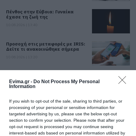
Πένθος στην Εύβοια: Γυναίκα
έχασε τη ζωή της
10.08.2026 | 13:40
Προσοχή στις μεταφορές με IRIS:
Δείτε τι ανακοινώθηκε σήμερα
10.08.2026 | 13:20
Πού θα γίνει το επόμενο πανηγύρι
στην Εύβοια με τη Μαρία Νομικού
Evima.gr -
Do Not Process My Personal
Information
10.08.2026 | 13:00
If you wish to opt-out of the sale, sharing to third parties, or
e-ΕΦΚΑ και ΔΥΠΑ: Ποιοι θα
processing of your personal or sensitive information for
πάρουν λεφτά τις επόμενες
targeted advertising by us, please use the below opt-out
ημέρες
section to confirm your selection. Please note that after your
10.08.2026 | 12:40
opt-out request is processed you may continue seeing
interest-based ads based on personal information utilized by