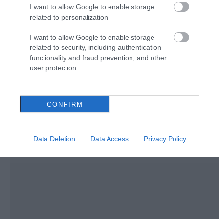
10.08.2026 | 09:40
κεφάλι του Αταμάν –
αγιασμό ο
I want to allow Google to enable storage
Βίντεο από τη Σύμη
Μητροπολίτης – Η
related to personalization.
κίνηση του κ.
Χρυσόστομου μέσα στο
Εορτολόγιο: Ποιοι γιορτάζουν
I want to allow Google to enable storage
γήπεδο που συγκίνησε
σήμερα, Δευτέρα 10 Αυγούστου
related to security, including authentication
(vid)
10.08.2026 | 09:20
functionality and fraud prevention, and other
user protection.
CONFIRM
Data Deletion
Data Access
Privacy Policy