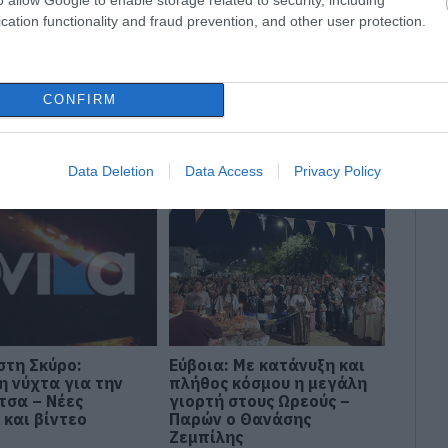
cation functionality and fraud prevention, and other user protection.
: Σήμερα το
Φωτιά στη Σκύρο: Χωρίς
CONFIRM
αίο αντίο στον
ενεργό μέτωπο –
ο που έχασε τη
Παραμένουν ισχυρές
 σε τροχαίο με
δυνάμεις της
ούρουνο
Πυροσβεστικής
Data Deletion
Data Access
Privacy Policy
στη Σκύρο:
Εύβοια: Με κατάνυξη και
η νύχτα για την
πλήθος κόσμου η μεγάλη
τσα – Νέες
γιορτή στους Ωρεούς –
 και βίντεο
Παρών ο Θανάσης
Ζεμπίλης