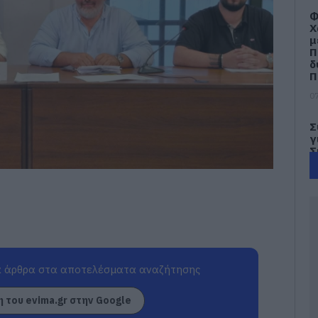
Φ
Χ
μ
Π
δ
Π
07
Σ
γ
Σ
06
Φ
Δ
τ
Ν
β
 άρθρα στα αποτελέσματα αναζήτησης
06
Ε
 του evima.gr στην Google
κ