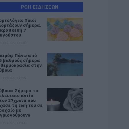
ΡΟΗ ΕΙΔΗΣΕΩΝ
ορτολόγιο: Ποιοι
ιορτάζουν σήμερα,
αρασκευή 7
υγούστου
.08.2026 | 08:30
αιρός: Πάνω από
5 βαθμούς σήμερα
 θερμοκρασία στην
ύβοια
.08.2026 | 08:15
ύβοια: Σήμερα το
ελευταίο αντίο
τον 37χρονο που
χασε τη ζωή του σε
ροχαίο με
γριογούρουνο
.08.2026 | 08:00