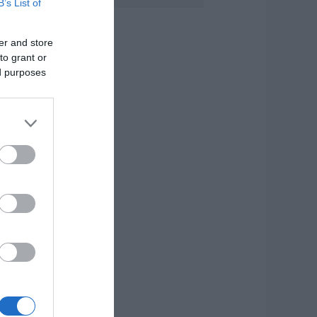
B’s List of
ωτιά στη Σκύρο:
ινδύνευσε
τηνοτροφική
er and store
ονάδα – Νέο βίντεο
to grant or
.08.2026 | 21:00
ed purposes
αφές: Τα οφέλη
ης μέτριας
ατανάλωσης
ύμφωνα με ειδικό
το μικροβίωμα του
ντέρου
.08.2026 | 21:00
Ανάσα» για τους
γρότες στην
ύβοια:
λοκληρώθηκε
εγάλο έργο
.08.2026 | 20:40
 λόγος που
ηγανίζουμε ψάρια