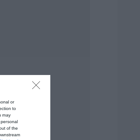
λήθος κόσμου η
εγάλη γιορτή
τους Ωρεούς –
αρών ο Θανάσης
εμπίλης
.08.2026 | 22:00
υντάξεις
επτεμβρίου 2026:
ότε πληρώνονται
ι δικαιούχοι – Οι
μερομηνίες του e-
ΦΚΑ
.08.2026 | 21:40
οκ στην Εύβοια με
ην κοπέλα που
sonal or
πεσε από την
ection to
έφυρα: Τα νεότερα
ou may
ια την υγεία της
 personal
.08.2026 | 21:20
out of the
 downstream
εότερα για τη