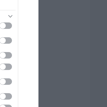
ου Σωτήρος – Πως
α κάνετε το τέλειο
αγείρεμα
.08.2026 | 20:20
ρήνος στην Εύβοια:
φυγε από τη ζωή ο
7χρονος που είχε
ροχαίο με
γριογούρουνο
.08.2026 | 20:20
έο σοβαρό τροχαίο
την Εύβοια:
ούμπαρε
υτοκίνητο
.08.2026 | 20:00