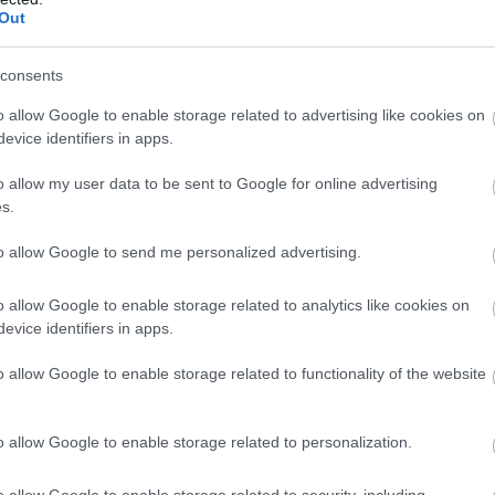
τ
Out
θ
μ
gle News
consents
06
ην Εύβοια
o allow Google to enable storage related to advertising like cookies on
Θ
evice identifiers in apps.
Έ
δήσεις
για την
Ελλάδα
και τον
Κόσμο
στο
3
o allow my user data to be sent to Google for online advertising
τ
α
s.
06
ΗΜΟΤΙΚΟ ΣΥΜΒΟΥΛΙΟ
ΕΙΔΗΣΕΙΣ ΕΥΒΟΙΑ
to allow Google to send me personalized advertising.
Ν
σ
o allow Google to enable storage related to analytics like cookies on
Τ
evice identifiers in apps.
α
ΥΒΟΙΑ
o allow Google to enable storage related to functionality of the website
06
o allow Google to enable storage related to personalization.
o allow Google to enable storage related to security, including