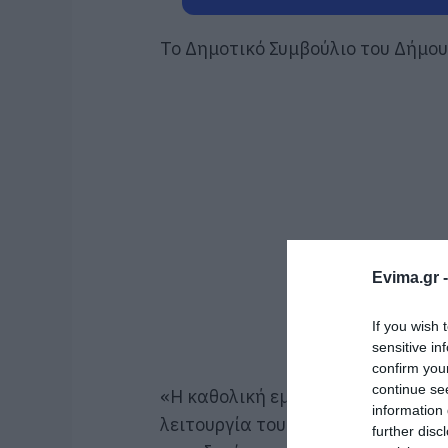
Το Δημοτικό Συμβούλιο του Δήμου 
Evima.gr 
If you wish 
sensitive in
confirm you
continue se
«Η καθολική εμπιστοσύνη στο πρ
information 
λειτουργία του οργάνου και η εκλ
further disc