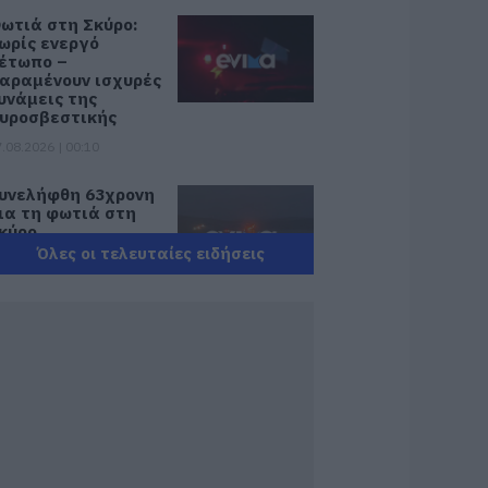
ωτιά στη Σκύρο:
ωρίς ενεργό
έτωπο –
αραμένουν ισχυρές
υνάμεις της
υροσβεστικής
.08.2026 | 00:10
υνελήφθη 63χρονη
ια τη φωτιά στη
κύρο
Όλες οι τελευταίες ειδήσεις
.08.2026 | 23:15
ωτιά στη Σκύρο:
ύσκολη νύχτα για
ην Καλαμίτσα –
έες εικόνες και
ίντεο
.08.2026 | 22:04
ύβοια: Με
ατάνυξη και