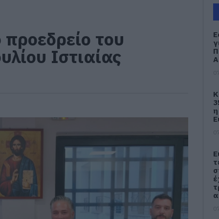
ο προεδρείο του
Ε
γ
υλίου Ιστιαίας
Π
Α
07
Κ
3
η
Ε
07
Ε
τ
σ
έ
τ
α
07