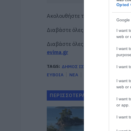
Opted 
Ακολουθήστε το evima.gr στο
Goo
Google 
Διαβάστε όλες τις
ειδήσεις για τ
I want t
web or d
Διαβάστε όλες τις
τελευταίες ει
I want t
evima.gr
purpose
TAGS:
ΔΗΜΟΣ ΙΣΤΙΑΙΑΣ ΑΙΔΗΨΟΥ
Δ
I want 
ΕΥΒΟΙΑ
ΝΕΑ
ΝΕΟ ΠΡΟΕΔΡΕΙΟ
I want t
web or d
ΠΕΡΙΣΣΟΤΕΡΑ ΑΠΟ ΕΙΔΗΣΕΙΣ Ε
I want t
or app.
I want t
I want t