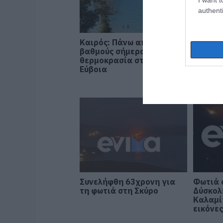
authenti
Καιρός: Πάνω από 35
Εύβοια
βαθμούς σήμερα η
τελευτ
θερμοκρασία στην
37χρον
Εύβοια
ζωή του
αγριογ
Συνελήφθη 63χρονη για
Φωτιά 
τη φωτιά στη Σκύρο
Δύσκολ
Καλαμί
εικόνες