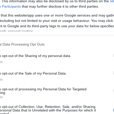
ων στα αυτοδιοικητικά πράγματα, δήλωσε ο
. This information may also be disclosed by us to third parties on the
IA
Φ
Participants
that may further disclose it to other third parties.
Κ
κ
 that this website/app uses one or more Google services and may gath
μ
ς
including but not limited to your visit or usage behaviour. You may click 
06
 to Google and its third-party tags to use your data for below specifi
ogle consent section.
Κ
ς
τ
κ
l Data Processing Opt Outs
σ
σ
ε
o opt-out of the Sharing of my personal data.
In
06
o opt-out of the Sale of my Personal Data.
«
α
In
Ε
Ο
to opt-out of processing my Personal Data for Targeted
μ
ing.
In
06
o opt-out of Collection, Use, Retention, Sale, and/or Sharing
Ο
ersonal Data that Is Unrelated with the Purposes for which it
τ
lected.