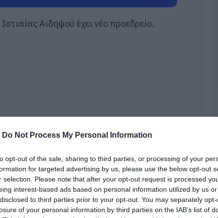
π
μ
σ
Ιστιαίας Αιδηψού έχει νέο προεδρείο.
Π
Ζ
06
Σ
Σ
Π
ο
η
Ε
06
-
Do Not Process My Personal Information
Σ
τ
to opt-out of the sale, sharing to third parties, or processing of your per
έ
formation for targeted advertising by us, please use the below opt-out s
γ
r selection. Please note that after your opt-out request is processed y
γ
eing interest-based ads based on personal information utilized by us or
όσωπο του προέδρου αποδεικνύει την εύρυθμη
06
disclosed to third parties prior to your opt-out. You may separately opt-
ογή δύο νέων συμβούλων αναδεικνύει τη
losure of your personal information by third parties on the IAB’s list of
Ν