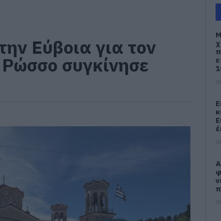
Μ
την Εύβοια για τον
χ
π
 Ρώσσο συγκίνησε
ε
1
0
Ε
κ
Ε
έ
0
Α
φ
ν
π
0