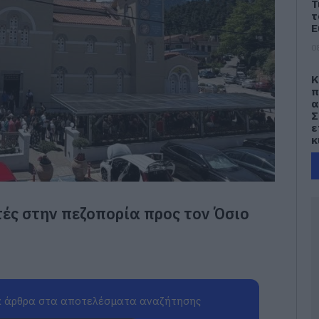
Τ
τ
Ε
0
Κ
π
α
Σ
ε
κ
0
Ε
ά
ές στην πεζοπορία προς τον Όσιο
μ
α
0
Ε
Α
 άρθρα στα αποτελέσματα αναζήτησης
ί
Ο