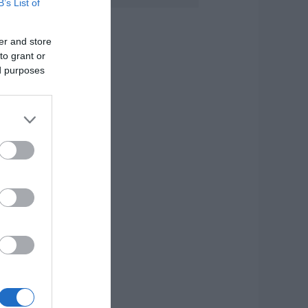
B’s List of
ύβοιας
8.08.2026 | 10:00
er and store
to grant or
ύβοια: Διακοπή
εύματος αύριο
ed purposes
ολλές περιοχές-
ίνακας
8.08.2026 | 09:40
ρχισε τις διακοπές
 Μητσοτάκης:
αγητό και κρασί
ε γνωστό στέκι
8.08.2026 | 09:20
υγκίνηση και
αθιά πίστη στην
ύβοια! Τίμησαν τον
σιο Ιωάννη του
ώσσο για το θαύμα
ης βροχής στη
ωτιά του 2021