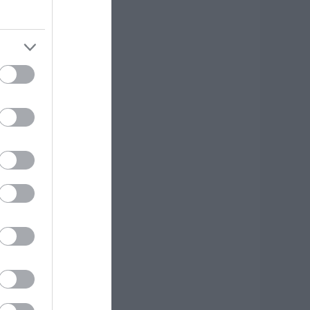
8.08.2026 | 09:00
ορτολόγιο: Ποιοι
ιορτάζουν σήμερα,
άββατο 8
υγούστου
8.08.2026 | 08:40
αιρός: Πολύ ζέστη
ήμερα στην
ύβοια! Στα ύψη το
ερμόμετρο
8.08.2026 | 08:20