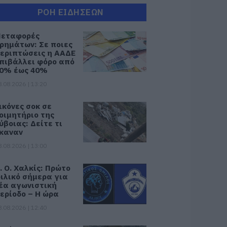
ΡΟΗ ΕΙΔΗΣΕΩΝ
εταφορές
ρημάτων: Σε ποιες
εριπτώσεις η ΑΑΔΕ
πιβάλλει φόρο από
0% έως 40%
8.08.2026 | 13:20
ικόνες σοκ σε
οιμητήριο της
ύβοιας: Δείτε τι
καναν
8.08.2026 | 13:00
. Ο. Χαλκίς: Πρώτο
ιλικό σήμερα για
έα αγωνιστική
ερίοδο – Η ώρα
8.08.2026 | 12:40