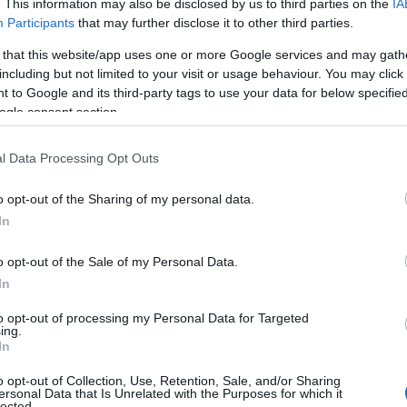
. This information may also be disclosed by us to third parties on the
IA
Ε
Participants
that may further disclose it to other third parties.
0
 that this website/app uses one or more Google services and may gath
including but not limited to your visit or usage behaviour. You may click 
Ε
ρ
 to Google and its third-party tags to use your data for below specifi
π
ogle consent section.
ερειάρχη Στερεάς Ελλάδας Φάνη Σπανό, με
Π
ύν τη διαδρομή μέσα από το σηματοδοτημένο
0
l Data Processing Opt Outs
ομέτρων, από τη θέση «Άγιος» έως το Ιερό
Ά
υ Ρώσσου στο Προκόπι.
o opt-out of the Sharing of my personal data.
ο
Φ
In
σ
γματοποιήθηκε με τη συνδρομή του ΚΤΕΛ Ν.
0
o opt-out of the Sale of my Personal Data.
φερειακής Ενότητας Εύβοιας, ενώ κατά τη
In
καν νερά, χυμοί, τρόφιμα, καθώς και
Σ
β
έλα.
to opt-out of processing my Personal Data for Targeted
Ε
ing.
Ό
In
στήριξη της Ιεράς Μητροπόλεως Χαλκίδος,
Ρ
τ
o opt-out of Collection, Use, Retention, Sale, and/or Sharing
αι σε συνεργασία με τους Δήμους Διρφύων –
φ
ersonal Data that Is Unrelated with the Purposes for which it
lected.