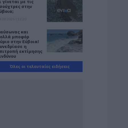
ι γίνεται με τις
σούχτρες στην
ύβοια;
8.08.2026 | 12:20
αύσωνας και
ολλά μποφόρ
ύριο στην Εύβοια!
υνεδρίασε η
πιτροπή εκτίμησης
ινδύνου
8.08.2026 | 12:00
Όλες οι τελευταίες ειδήσεις
ύβοια: Οι ισχυροί
νεμοι έσπασαν
εγάλο πεύκο σε
υλή εκκλησίας
8.08.2026 | 11:40
ύβοια:
ποκαταστάθηκε το
ντερνετ στον
ξύλιθο μετά από