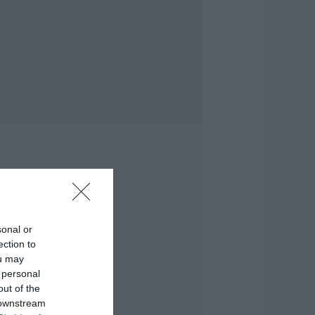
πέμβαση της CP
OMPANY Ε.Ε.
8.08.2026 | 11:20
θλητικό σωματείο
ης Εύβοιας
ξέδωσε
νακοίνωση για το
ουλευτή Σίμο
εδίκογλου- Τι
ναφέρει
8.08.2026 | 11:00
ύβοια: «Πλιάτσικο»
ε έργο ανάπλασης
αραλίας – Η
αταγγελία που
sonal or
ροκαλεί
ection to
ντιδράσεις
ou may
8.08.2026 | 10:20
 personal
out of the
ωρίς Internet τώρα
 downstream
υτό το χωριό της