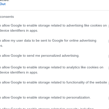
ης – Αγίας Άννας, καθώς και με τη συμβολή
0
Out
ής, της Διεύθυνσης Δασών, των τοπικών
Ε
consents
γ
Σ
Α
o allow Google to enable storage related to advertising like cookies on
α δεκάδων εθελοντικών οργανώσεων, συλλόγων
evice identifiers in apps.
αλαν στην ασφαλή διεξαγωγή της διαδρομής
0
χόντων σε όλη τη διάρκεια της πεζοπορίας.
o allow my user data to be sent to Google for online advertising
Κ
s.
σ
Ε
συνεισφορά της Αγροδιατροφικής Σύμπραξης
θ
to allow Google to send me personalized advertising.
θώς και των επιχειρήσεων και χορηγών που
0
η.
o allow Google to enable storage related to analytics like cookies on
evice identifiers in apps.
o allow Google to enable storage related to functionality of the website
o allow Google to enable storage related to personalization.
o allow Google to enable storage related to security, including