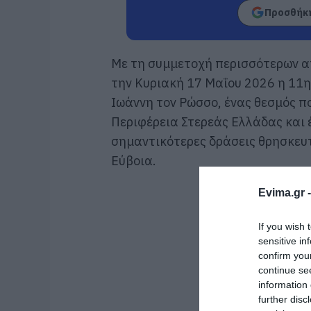
Προσθήκη
Με τη συμμετοχή περισσότερων 
την Κυριακή 17 Μαΐου 2026 η 11
Ιωάννη τον Ρώσσο, ένας θεσμός π
Περιφέρεια Στερεάς Ελλάδας και έ
σημαντικότερες δράσεις θρησκευ
Εύβοια.
Evima.gr 
If you wish 
sensitive in
confirm you
continue se
information 
further disc