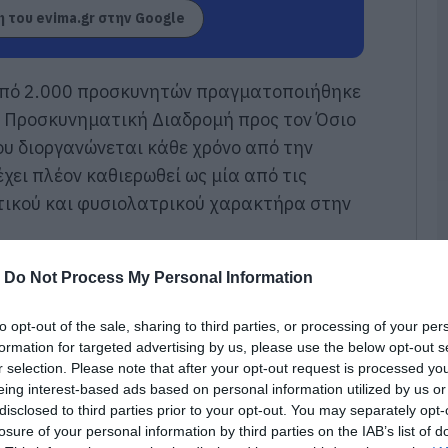
ε
 του evima.gr στην Google
C
0
από 2.000 προσκυνητών πραγματοποιήθηκε
Α
τ
η Προσκυνηματική Διαδρομή προς τον Όσιο
ε
ου διοργανώνεται κάθε χρόνο από την
α
β
χει πλέον καθιερωθεί ως μία από τις
Κ
α
τικού και φυσιολατρικού χαρακτήρα στην
0
Ε
-
Do Not Process My Personal Information
σ
π
κ
to opt-out of the sale, sharing to third parties, or processing of your per
π
formation for targeted advertising by us, please use the below opt-out s
α
r selection. Please note that after your opt-out request is processed y
0
eing interest-based ads based on personal information utilized by us or
disclosed to third parties prior to your opt-out. You may separately opt-
Χ
losure of your personal information by third parties on the IAB’s list of
α