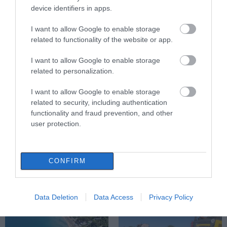
Νέα τραγωδία σε παραλία της
device identifiers in apps.
Εύβοιας: Πέθανε άνδρας
Εύβοια: Όλο το χωριό
Χαμός με πασίγνωστο
ενώνεται για το
τραγουδιστή στην
I want to allow Google to enable storage
09.08.2026 | 15:40
«στιφάδο της
Εύβοια – Δείτε τι έγινε
related to functionality of the website or app.
Παναγίας» – Το έθιμο
που συνεχίζεται
I want to allow Google to enable storage
Market Pass: Νέος κύκλος από το
φθινόπωρο του 2026 – Πότε
related to personalization.
αναμένονται οι πληρωμές
I want to allow Google to enable storage
09.08.2026 | 15:20
related to security, including authentication
functionality and fraud prevention, and other
Εύβοια: Έργα οδοποιίας 2,4 εκατ.
user protection.
ευρώ – Ποιοι δρόμοι αλλάζουν
09.08.2026 | 15:00
Εύβοια: Προσοχή! Που
Χάος στην Εύβοια:
CONFIRM
απαγορεύεται η
Ουρά χιλιομέτρων
Τουρισμός για Όλους 2026-2027:
κυκλοφορία οχημάτων
μέσα στον Αύγουστο –
Ποιοι κάνουν αίτηση σήμερα –
και πεζών
«Κινδυνεύουμε να
Έως 600 ευρώ η επιδότηση
χάσουμε το πλοίο!»
Data Deletion
Data Access
Privacy Policy
09.08.2026 | 14:40
Έκτακτα μέτρα και απαγορεύσεις