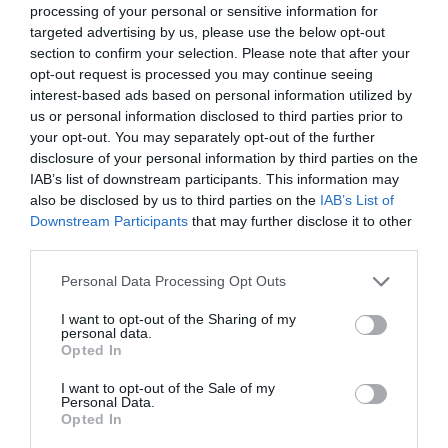
processing of your personal or sensitive information for
targeted advertising by us, please use the below opt-out
Εύβοια: Όλο το χωριό ενώνεται
section to confirm your selection. Please note that after your
για το «στιφάδο της Παναγίας» –
Το έθιμο που συνεχίζεται
opt-out request is processed you may continue seeing
interest-based ads based on personal information utilized by
09.08.2026 | 18:20
us or personal information disclosed to third parties prior to
your opt-out. You may separately opt-out of the further
Οι χώρες με τους περισσότερους
disclosure of your personal information by third parties on the
ηλικιωμένους – Σε ποια θέση
βρίσκεται η Ελλάδα
IAB’s list of downstream participants. This information may
also be disclosed by us to third parties on the
IAB’s List of
09.08.2026 | 18:00
Downstream Participants
that may further disclose it to other
third parties.
Χαμός με πασίγνωστο
τραγουδιστή στην Εύβοια – Δείτε
Please note that this website/app uses one or more Google
Personal Data Processing Opt Outs
τι έγινε
services and may gather and store information including but
09.08.2026 | 17:40
not limited to your visit or usage behaviour. You may click to
I want to opt-out of the Sharing of my
personal data.
grant or deny consent to Google and its third-party tags to
Opted In
Τέλος στις καθυστερήσεις για τις
use your data for below specified purposes in below Google
πινακίδες κυκλοφορίας – Τι
consent section.
I want to opt-out of the Sale of my
αλλάζει με το νέο ψηφιακό
Personal Data.
σύστημα
Opted In
09.08.2026 | 17:20