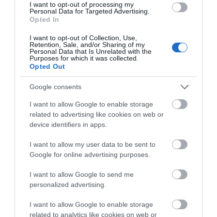
I want to opt-out of processing my
Personal Data for Targeted Advertising.
Εύβοια: Προσοχή! Που
Opted In
απαγορεύεται η κυκλοφορία
οχημάτων και πεζών
I want to opt-out of Collection, Use,
09.08.2026 | 17:00
Retention, Sale, and/or Sharing of my
Personal Data that Is Unrelated with the
Purposes for which it was collected.
15 Αυγούστου: Πώς αμείβεται η
Opted Out
υποχρεωτική αργία – Τι ισχύει
για τους εργαζόμενους
Google consents
09.08.2026 | 16:40
Όλες οι τελευταίες ειδήσεις
I want to allow Google to enable storage
related to advertising like cookies on web or
Χάος στην Εύβοια: Ουρά
χιλιομέτρων μέσα στον Αύγουστο
device identifiers in apps.
– «Κινδυνεύουμε να χάσουμε το
ΠΕΡΙΣΣΟΤΕΡΑ ΑΠΟ ΕΙΔΗΣΕΙΣ ΕΥΒΟΙΑ
πλοίο!»
I want to allow my user data to be sent to
09.08.2026 | 16:20
Google for online advertising purposes.
Παραλία «διαμάντι»: Θυμίζει
I want to allow Google to send me
Κουφονήσια και απέχει μόλις 1,5
personalized advertising.
ώρα από την Αθήνα
09.08.2026 | 16:00
I want to allow Google to enable storage
related to analytics like cookies on web or