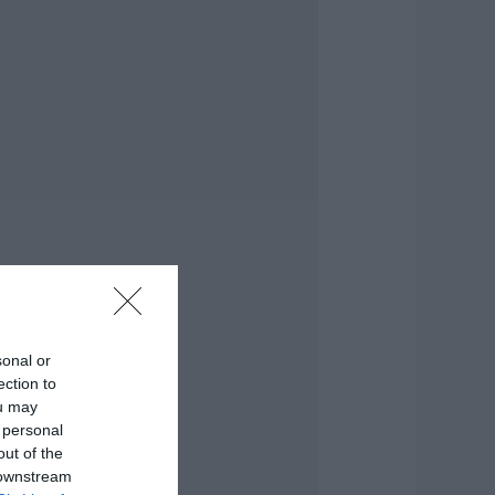
ραγωδία στην
ύβοια: Άνδρας
νασύρθηκε χωρίς
ις αισθήσεις του
πό τη θάλασσα
.08.2026 | 20:57
νακοινώθηκαν νέες
ροσλήψεις σε δήμο
ης Εύβοιας: Δείτε
δώ
.08.2026 | 20:40
οιοι και γιατί θα
άρουν διπλάσια
ύνταξη τον
sonal or
ύγουστο
ection to
.08.2026 | 20:20
ou may
 personal
είτε τι έκανε
out of the
ήμος της Εύβοιας
 downstream
ια τις φωτιές