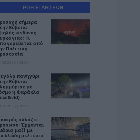
ΡΟΗ ΕΙΔΗΣΕΩΝ
ροσοχή σήμερα
την Εύβοια:
ψηλός κίνδυνος
υρκαγιάς! Τι
παγορεύεται από
ην Πολιτική
ροστασία
.08.2026 | 08:00
εγάλο πανηγύρι
την Εύβοια:
λημμύρισε με
όσμο η Φαράκλα
pics&vid)
.08.2026 | 00:59
 καιρός αλλάζει
ρόσωπο: Έρχονται
0άρια μαζί με
υελλώδη μελτέμια