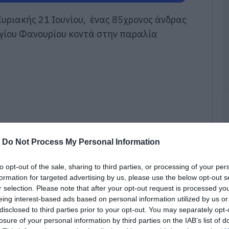
Τ
Κυριακής 21 Ιουνίου, ένας 85χρονος άνδρας
Ε
α
 Αγίου Φανουρίου κοντά στην παραλία
τ
α
07
Α
π
τ
ε
07
-
Do Not Process My Personal Information
Π
π
σ
to opt-out of the sale, sharing to third parties, or processing of your per
Α
formation for targeted advertising by us, please use the below opt-out s
07
r selection. Please note that after your opt-out request is processed y
eing interest-based ads based on personal information utilized by us or
Δ
disclosed to third parties prior to your opt-out. You may separately opt-
Δ
losure of your personal information by third parties on the IAB’s list of
η απουσία του από τη γειτονιά για περίπου
γ