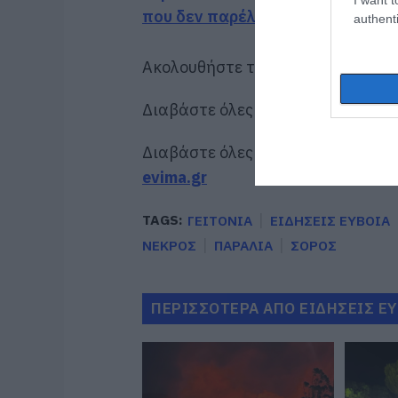
που δεν παρέλαβε
authenti
Ακολουθήστε το evima.gr στο
Goo
Διαβάστε όλες τις
ειδήσεις για τ
Διαβάστε όλες τις
τελευταίες ει
evima.gr
TAGS:
ΓΕΙΤΟΝΙΑ
ΕΙΔΗΣΕΙΣ ΕΥΒΟΙΑ
ΝΕΚΡΟΣ
ΠΑΡΑΛΙΑ
ΣΟΡΟΣ
ΠΕΡΙΣΣΟΤΕΡΑ ΑΠΟ ΕΙΔΗΣΕΙΣ Ε