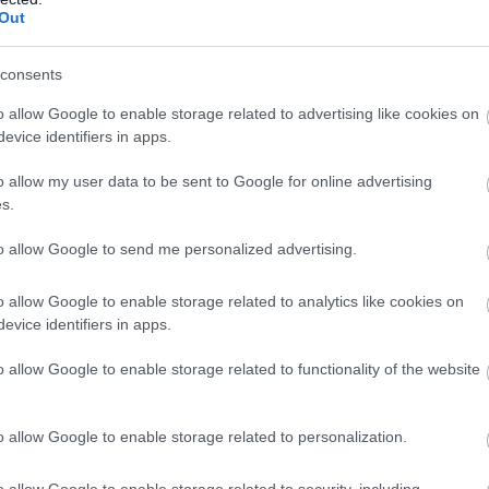
Out
Α
Ε
δ
consents
α
07
o allow Google to enable storage related to advertising like cookies on
evice identifiers in apps.
Τ
ε
o allow my user data to be sent to Google for online advertising
ε
s.
5
07
to allow Google to send me personalized advertising.
o allow Google to enable storage related to analytics like cookies on
evice identifiers in apps.
ηλός κίνδυνος πυρκαγιάς! Τι απαγορεύεται
o allow Google to enable storage related to functionality of the website
ημμύρισε με κόσμο η Φαράκλα (pics&vid)
νια μετά τη μεγάλη καταστροφή του 2021
o allow Google to enable storage related to personalization.
δικτυακής απάτης – Πλήρωσε για τρακτέρ
o allow Google to enable storage related to security, including