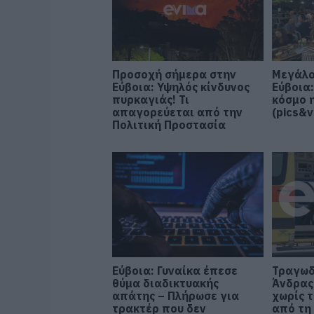
Προσοχή σήμερα στην
Μεγάλο
Εύβοια: Υψηλός κίνδυνος
Εύβοια
πυρκαγιάς! Τι
κόσμο 
απαγορεύεται από την
(pics&v
Πολιτική Προστασία
Εύβοια: Γυναίκα έπεσε
Τραγωδ
θύμα διαδικτυακής
Άνδρας
απάτης – Πλήρωσε για
χωρίς τ
τρακτέρ που δεν
από τη