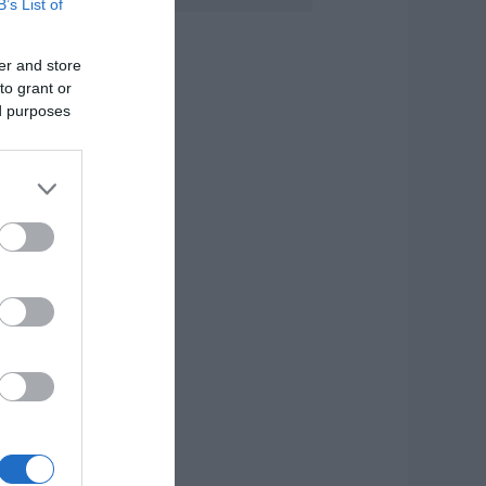
B’s List of
.08.2026 | 20:00
er and store
ητέρα και γιος οι
to grant or
εκροί από τη
ύγκρουση
ed purposes
υτοκινήτου με
ορτηγό
.08.2026 | 19:40
άγισαν καρδιές
την Εύβοια: Το
ελευταίο «αντίο»
τον 36χρονο
πιχειρηματία
.08.2026 | 19:10
έο επίδομα 600
υρώ για
πουδαστές: Οι
ικαιούχοι
.08.2026 | 19:00