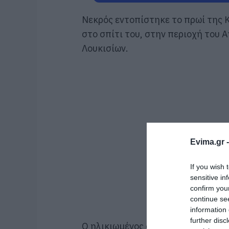
Νεκρός εντοπίστηκε το πρωί της 
στο σπίτι του, στην περιοχή του
Λουκισίων.
Evima.gr 
If you wish 
sensitive in
confirm you
continue se
information 
further disc
Ο ηλικιωμένος διέμενε μόνος και 