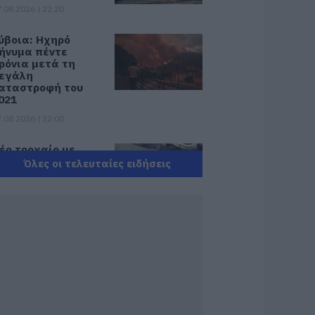
.08.2026 | 22:20
ύβοια: Ηχηρό
ήνυμα πέντε
ρόνια μετά τη
εγάλη
αταστροφή του
021
.08.2026 | 22:00
έο τροχαίο με
λικές ζημιές
Όλες οι τελευταίες ειδήσεις
.08.2026 | 21:40
ύβοια: Γυναίκα
πεσε θύμα
ιαδικτυακής
πάτης – Πλήρωσε
ια τρακτέρ που δεν
αρέλαβε
.08.2026 | 21:20