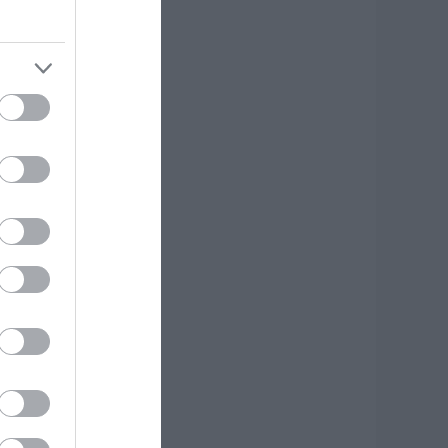
υτός ο δήμος της
ύβοιας πάει στα
ικαστήρια για τις
νεμογεννήτριες
.08.2026 | 18:40
ραγική κατάληξη
ίχε η θαλάσσια
κδρομή για
7χρονο τουρίστα
.08.2026 | 18:20