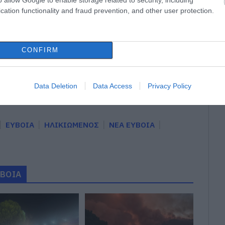
cation functionality and fraud prevention, and other user protection.
gle News
CONFIRM
ην Εύβοια
δήσεις
για την
Ελλάδα
και τον
Κόσμο
στο
Data Deletion
Data Access
Privacy Policy
ΕΥΒΟΙΑ
ΗΛΙΚΙΩΜΕΝΟΣ
ΝΕΑ ΕΥΒΟΙΑ
ΥΒΟΙΑ