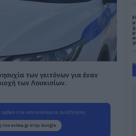
07
Ε
μ
χ
μ
κ
2
07
Ν
υ
νησυχία των γειτόνων για έναν
07
ριοχή των Λουκισίων.
Ε
έ
δ
α
 άρθρα στα αποτελέσματα αναζήτησης
γ
π
 του evima.gr στην Google
07