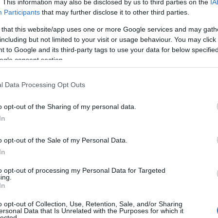
. This information may also be disclosed by us to third parties on the
IA
ους κατοίκους της περιοχής, οι οποίοι
07
Participants
that may further disclose it to other third parties.
 that this website/app uses one or more Google services and may gath
Μ
including but not limited to your visit or usage behaviour. You may click 
ν
ήσεις του
σ
 to Google and its third-party tags to use your data for below specifi
α
ogle consent section.
φ
 περιπολικό και οι αστυνομικοί, αφού
07
l Data Processing Opt Outs
ωρίς τις αισθήσεις του.
Ρ
o opt-out of the Sharing of my personal data.
σ
δείχνουν ότι ο θάνατός του πιθανότατα
τ
In
σ
ε
o opt-out of the Sale of my Personal Data.
οκομείο Χαλκίδας, ενώ δόθηκε εντολή να
07
In
ροτομή προκειμένου να διαπιστωθούν τα
Ν
to opt-out of processing my Personal Data for Targeted
ε
ing.
σ
In
δ
o opt-out of Collection, Use, Retention, Sale, and/or Sharing
07
ersonal Data that Is Unrelated with the Purposes for which it
lected.