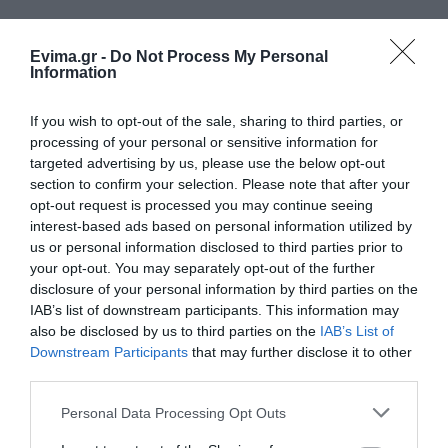
Ρίγη συγκίνησης στην Εύβοια! Η
Ιερά Μονή Οσίου Δαυΐδ έλαμψε
Evima.gr -
Do Not Process My Personal
στη μεγάλη πανήγυρη της
Information
Μεταμορφώσεως
08.08.2026 | 21:00
If you wish to opt-out of the sale, sharing to third parties, or
processing of your personal or sensitive information for
Φάνης Σπανός: 500.000 € για την
ενεργειακή αναβάθμιση του 4ου
targeted advertising by us, please use the below opt-out
Δημοτικού Σχολείου Λιβαδειάς
section to confirm your selection. Please note that after your
opt-out request is processed you may continue seeing
08.08.2026 | 20:40
interest-based ads based on personal information utilized by
us or personal information disclosed to third parties prior to
Εύβοια: Τέλος στις παράνομες
your opt-out. You may separately opt-out of the further
χωματερές – Έρχονται πρόστιμα
χωρίς εξαιρέσεις
disclosure of your personal information by third parties on the
IAB’s list of downstream participants. This information may
08.08.2026 | 20:20
also be disclosed by us to third parties on the
IAB’s List of
Downstream Participants
that may further disclose it to other
Εύβοια: Η μαύρη επέτειος της
third parties.
καταστροφικής πυρκαγιάς – Το
χρονικό της τραγωδίας
Please note that this website/app uses one or more Google
Personal Data Processing Opt Outs
08.08.2026 | 20:00
services and may gather and store information including but