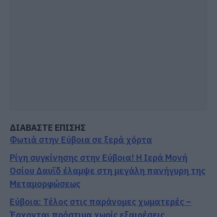
ΔΙΑΒΑΣΤΕ ΕΠΙΣΗΣ
Φωτιά στην Εύβοια σε ξερά χόρτα
Ρίγη συγκίνησης στην Εύβοια! Η Ιερά Μονή
Οσίου Δαυΐδ έλαμψε στη μεγάλη πανήγυρη της
Μεταμορφώσεως
Εύβοια: Τέλος στις παράνομες χωματερές –
Έρχονται πρόστιμα χωρίς εξαιρέσεις