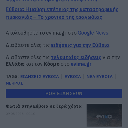
Εύβοια: Η μαύρη επέτειος της καταστροφικής
πυρκαγιάς – Το χρονικό της τραγωδίας
Ακολουθήστε το evima.gr στο
Google News
Διαβάστε όλες τις
ειδήσεις για την Εύβοια
Διαβάστε όλες τις
τελευταίες ειδήσεις
για την
Ελλάδα
και τον
Κόσμο
στο
evima.gr
TAGS:
ΕΙΔΗΣΕΙΣ ΕΥΒΟΙΑ
ΕΥΒΟΙΑ
ΝΕΑ ΕΥΒΟΙΑ
ΝΕΚΡΟΣ
ΡΟΗ ΕΙΔΗΣΕΩΝ
Φωτιά στην Εύβοια σε ξερά χόρτα
09.08.2026 | 00:10