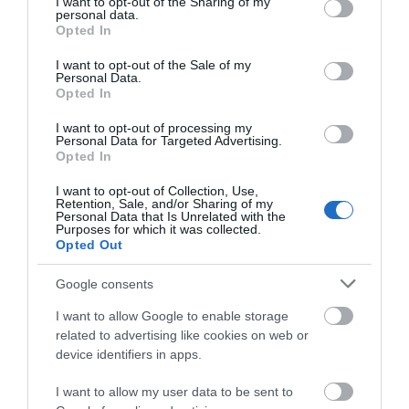
not limited to your visit or usage behaviour. You may click to
I want to opt-out of the Sharing of my
Εύβοια: Πότε θα γίνει ο
personal data.
grant or deny consent to Google and its third-party tags to
καθιερωμένος έρανος για το
Opted In
use your data for below specified purposes in below Google
«Στιφάδο της Παναγίας»
consent section.
I want to opt-out of the Sale of my
08.08.2026 | 19:40
Όλες οι τελευταίες ειδήσεις
Personal Data.
Opted In
Ο Αλέξης Τσίπρας παρουσιάζει το
οικονομικό πρόγραμμα της ΕΛ.Α.Σ.
I want to opt-out of processing my
Personal Data for Targeted Advertising.
στη Θεσσαλονίκη
ΠΕΡΙΣΣΟΤΕΡΑ ΑΠΟ ΕΙΔΗΣΕΙΣ ΕΥΒΟΙΑ
Opted In
08.08.2026 | 19:20
I want to opt-out of Collection, Use,
Retention, Sale, and/or Sharing of my
Κάνεις δεν ξεχνά τι έζησε η
Personal Data that Is Unrelated with the
Εύβοια πριν πέντε χρόνια
Purposes for which it was collected.
Opted Out
08.08.2026 | 19:00
Google consents
Σε δημοπρασία η μπάλα των
I want to allow Google to enable storage
ιστορικών γκολ του Μαραντόνα
related to advertising like cookies on web or
Φωτιά στην Εύβοια σε
Ρίγη συγκίνησης στην
08.08.2026 | 18:40
ξερά χόρτα
Εύβοια! Η Ιερά Μονή
device identifiers in apps.
Οσίου Δαυΐδ έλαμψε
στη μεγάλη πανήγυρη
I want to allow my user data to be sent to
Αγανάκτηση σε χωριό της
της Μεταμορφώσεως