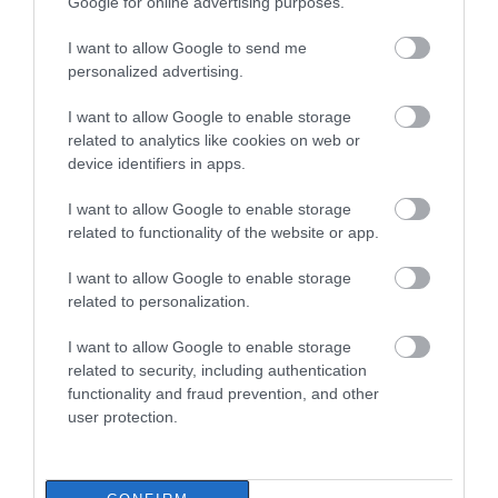
Google for online advertising purposes.
Εύβοιας: Μένουν κάθε μέρα χωρίς
νερό – Σοβαρή καταγγελία
I want to allow Google to send me
08.08.2026 | 18:20
personalized advertising.
Αγροτικές ενισχύσεις: Ποιοι θα
I want to allow Google to enable storage
λάβουν νωρίτερα τις
related to analytics like cookies on web or
προκαταβολές
device identifiers in apps.
08.08.2026 | 18:00
Εύβοια: Τέλος στις
Εύβοια: Η μαύρη
I want to allow Google to enable storage
παράνομες χωματερές
Σε πελάγη ευτυχίας
επέτειος της
related to functionality of the website or app.
αντιδήμαρχος στην Εύβοια! Έγινε
– Έρχονται πρόστιμα
καταστροφικής
για τρίτη φορά παππούς!
χωρίς εξαιρέσεις
πυρκαγιάς – Το
I want to allow Google to enable storage
χρονικό της τραγωδίας
08.08.2026 | 17:40
related to personalization.
Ευρυδίκη Βαλαβάνη: Οι
I want to allow Google to enable storage
οικογενειακές διακοπές στην
related to security, including authentication
Εύβοια! Δείτε σε ποια παραλία
functionality and fraud prevention, and other
08.08.2026 | 17:20
user protection.
«Κόκκινος» συναγερμός στην
Εύβοια: Red Code αύριο Κυριακή –