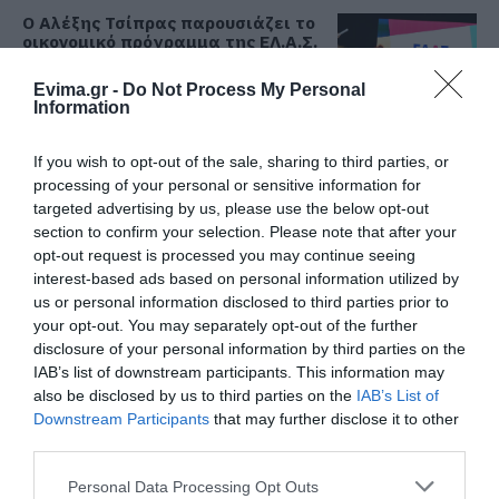
Ο Αλέξης Τσίπρας παρουσιάζει το
οικονομικό πρόγραμμα της ΕΛ.Α.Σ.
στη Θεσσαλονίκη
Evima.gr -
Do Not Process My Personal
08.08.2026 | 19:20
Όλες οι τελευταίες ειδήσεις
Information
Κάνεις δεν ξεχνά τι έζησε η
Εύβοια πριν πέντε χρόνια
If you wish to opt-out of the sale, sharing to third parties, or
ΠΕΡΙΣΣΟΤΕΡΑ ΑΠΟ ΕΙΔΗΣΕΙΣ ΕΥΒΟΙΑ
processing of your personal or sensitive information for
08.08.2026 | 19:00
targeted advertising by us, please use the below opt-out
section to confirm your selection. Please note that after your
opt-out request is processed you may continue seeing
Σε δημοπρασία η μπάλα των
ιστορικών γκολ του Μαραντόνα
interest-based ads based on personal information utilized by
us or personal information disclosed to third parties prior to
08.08.2026 | 18:40
your opt-out. You may separately opt-out of the further
disclosure of your personal information by third parties on the
IAB’s list of downstream participants. This information may
Αγανάκτηση σε χωριό της
Εύβοιας: Μένουν κάθε μέρα χωρίς
also be disclosed by us to third parties on the
IAB’s List of
νερό – Σοβαρή καταγγελία
Ρίγη συγκίνησης στην
Εύβοια: Τέλος στις
Downstream Participants
that may further disclose it to other
Εύβοια! Η Ιερά Μονή
παράνομες χωματερές
third parties.
08.08.2026 | 18:20
Οσίου Δαυΐδ έλαμψε
– Έρχονται πρόστιμα
στη μεγάλη πανήγυρη
χωρίς εξαιρέσεις
Please note that this website/app uses one or more Google
Personal Data Processing Opt Outs
Αγροτικές ενισχύσεις: Ποιοι θα
της Μεταμορφώσεως