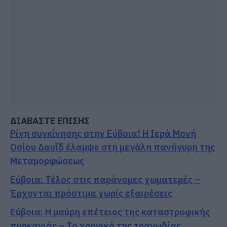
ΔΙΑΒΑΣΤΕ ΕΠΙΣΗΣ
Ρίγη συγκίνησης στην Εύβοια! Η Ιερά Μονή
Οσίου Δαυΐδ έλαμψε στη μεγάλη πανήγυρη της
Μεταμορφώσεως
Εύβοια: Τέλος στις παράνομες χωματερές –
Έρχονται πρόστιμα χωρίς εξαιρέσεις
Εύβοια: Η μαύρη επέτειος της καταστροφικής
πυρκαγιάς – Το χρονικό της τραγωδίας