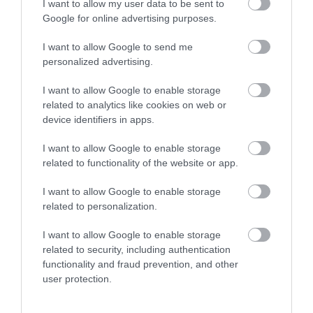
I want to allow my user data to be sent to
Κάνεις δεν ξεχνά τι
Αγανάκτηση σε χωριό
08.08.2026 | 16:40
έζησε η Εύβοια πριν
της Εύβοιας: Μένουν
Google for online advertising purposes.
πέντε χρόνια
κάθε μέρα χωρίς νερό –
Σοβαρή καταγγελία
I want to allow Google to send me
Θρήνος σε όλη την Εύβοια για τον
personalized advertising.
επιχειρηματία που έφυγε απο
την ζωή
I want to allow Google to enable storage
08.08.2026 | 16:20
related to analytics like cookies on web or
device identifiers in apps.
I want to allow Google to enable storage
related to functionality of the website or app.
I want to allow Google to enable storage
related to personalization.
I want to allow Google to enable storage
related to security, including authentication
functionality and fraud prevention, and other
user protection.