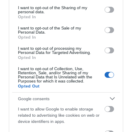
services and may gather and store information including but
λάβουν νωρίτερα τις
not limited to your visit or usage behaviour. You may click to
I want to opt-out of the Sharing of my
προκαταβολές
personal data.
grant or deny consent to Google and its third-party tags to
Opted In
08.08.2026 | 18:00
use your data for below specified purposes in below Google
consent section.
I want to opt-out of the Sale of my
Σε πελάγη ευτυχίας
Personal Data.
αντιδήμαρχος στην Εύβοια! Έγινε
Opted In
για τρίτη φορά παππούς!
08.08.2026 | 17:40
I want to opt-out of processing my
Personal Data for Targeted Advertising.
Εύβοια: Η μαύρη
Εύβοια: Πότε θα γίνει ο
Opted In
επέτειος της
Ευρυδίκη Βαλαβάνη: Οι
καθιερωμένος έρανος
οικογενειακές διακοπές στην
καταστροφικής
για το «Στιφάδο της
I want to opt-out of Collection, Use,
Εύβοια! Δείτε σε ποια παραλία
πυρκαγιάς – Το
Παναγίας»
Retention, Sale, and/or Sharing of my
χρονικό της τραγωδίας
Personal Data that Is Unrelated with the
08.08.2026 | 17:20
Purposes for which it was collected.
Opted Out
«Κόκκινος» συναγερμός στην
Εύβοια: Red Code αύριο Κυριακή –
Google consents
Αυξημένη ετοιμότητα παντού
I want to allow Google to enable storage
08.08.2026 | 17:00
related to advertising like cookies on web or
device identifiers in apps.
Ρόδος: Έγραψαν 80χρονη για
κράνος!