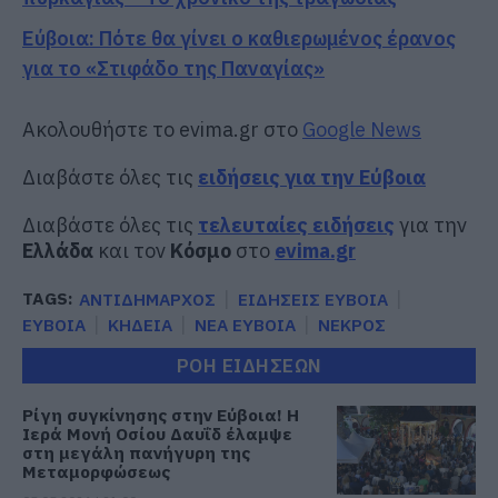
Εύβοια: Πότε θα γίνει ο καθιερωμένος έρανος
για το «Στιφάδο της Παναγίας»
Ακολουθήστε το evima.gr στο
Google News
Διαβάστε όλες τις
ειδήσεις για την Εύβοια
Διαβάστε όλες τις
τελευταίες ειδήσεις
για την
Ελλάδα
και τον
Κόσμο
στο
evima.gr
TAGS:
ΑΝΤΙΔΗΜΑΡΧΟΣ
ΕΙΔΗΣΕΙΣ ΕΥΒΟΙΑ
ΕΥΒΟΙΑ
ΚΗΔΕΙΑ
ΝΕΑ ΕΥΒΟΙΑ
ΝΕΚΡΟΣ
ΡΟΗ ΕΙΔΗΣΕΩΝ
Ρίγη συγκίνησης στην Εύβοια! Η
Ιερά Μονή Οσίου Δαυΐδ έλαμψε
στη μεγάλη πανήγυρη της
Μεταμορφώσεως