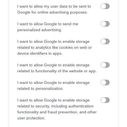
I want to allow my user data to be sent to
07.08.2026 | 09:45
Google for online advertising purposes.
Ιός Δυτικού Νείλου: 65 κρούσματα
I want to allow Google to send me
στην Ελλάδα – Έξι νεκροί και 20
ασθενείς σε νοσηλεία
personalized advertising.
07.08.2026 | 09:30
Όλες οι τελευταίες ειδήσεις
I want to allow Google to enable storage
related to analytics like cookies on web or
Υπό έλεγχο η φωτιά στην Σκύρο –
device identifiers in apps.
Συνελήφθη μία 63χρονη γυναίκα
ΠΕΡΙΣΣΟΤΕΡΑ ΑΠΟ ΕΙΔΗΣΕΙΣ ΕΥΒΟΙΑ
07.08.2026 | 09:15
I want to allow Google to enable storage
related to functionality of the website or app.
Εύβοια: Σε αυτό το γραφικό χωριό
I want to allow Google to enable storage
μοίρασαν Κεσκέσι τη
related to personalization.
Μεταμόρφωση του Σωτήρος
07.08.2026 | 09:00
I want to allow Google to enable storage
related to security, including authentication
Ποιες περιοχές δεν θα έχουν
functionality and fraud prevention, and other
ρεύμα σήμερα στην Εύβοια
user protection.
Η Κύμη στο επίκεντρο
Τι είναι οι
07.08.2026 | 08:45
της γαστρονομίας –
γανωματήδες και γιατί