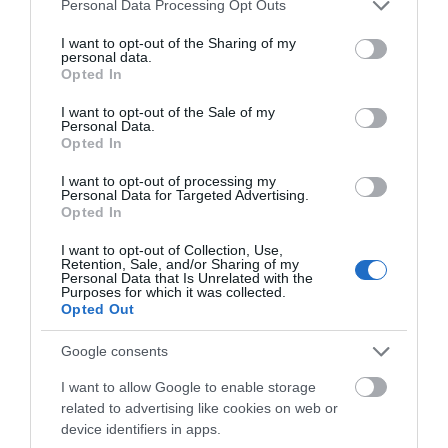
Please note that this website/app uses one or more Google
Personal Data Processing Opt Outs
έναρξη!
services and may gather and store information including but
07.08.2026 | 10:45
not limited to your visit or usage behaviour. You may click to
I want to opt-out of the Sharing of my
personal data.
grant or deny consent to Google and its third-party tags to
Opted In
Τι είναι οι γανωματήδες και γιατί
use your data for below specified purposes in below Google
έφτασαν σε αυτό το χωριό της
consent section.
I want to opt-out of the Sale of my
Εύβοιας;
Personal Data.
Opted In
07.08.2026 | 10:30
I want to opt-out of processing my
Συγκλονίζει μαρτυρία εθελοντή
Personal Data for Targeted Advertising.
στην Εύβοια: Ετσι σώθηκε το
Opted In
Προκόπι από τη μεγάλη φωτιά
(vid)
I want to opt-out of Collection, Use,
Retention, Sale, and/or Sharing of my
07.08.2026 | 10:15
Personal Data that Is Unrelated with the
Purposes for which it was collected.
Είσαι διακοπές στην Εύβοια και
Opted Out
θες γεύσεις στα κάρβουνα; Έλα
στο «Παλιό Πιθάρι»!
Google consents
07.08.2026 | 10:00
I want to allow Google to enable storage
related to advertising like cookies on web or
Σίμος Κεδίκογλου: Η κίνηση του
βουλευτή που «τρέλανε»
device identifiers in apps.
εθελοντές στην Εύβοια