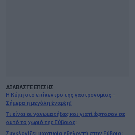
ΔΙΑΒΑΣΤΕ ΕΠΙΣΗΣ
Η Κύμη στο επίκεντρο της γαστρονομίας –
Σήμερα η μεγάλη έναρξη!
Τι είναι οι γανωματήδες και γιατί έφτασαν σε
αυτό το χωριό της Εύβοιας;
Συγκλονίζει μαρτυρία εθελοντή στην Εύβοια: