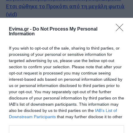
Ετσι σώθηκε το Προκόπι από τη μεγάλη φωτιά
(vid)
Είσαι διακοπές στην Εύβοια και θες γεύσεις
Evima.gr -
Do Not Process My Personal
στα κάρβουνα; Έλα στο «Παλιό Πιθάρι»!
Information
If you wish to opt-out of the sale, sharing to third parties, or
Ακολουθήστε το evima.gr στο
Google News
processing of your personal or sensitive information for
targeted advertising by us, please use the below opt-out
Διαβάστε όλες τις
ειδήσεις για την Εύβοια
section to confirm your selection. Please note that after your
opt-out request is processed you may continue seeing
Διαβάστε όλες τις
τελευταίες ειδήσεις
για την
interest-based ads based on personal information utilized by
Ελλάδα
και τον
Κόσμο
στο
evima.gr
us or personal information disclosed to third parties prior to
your opt-out. You may separately opt-out of the further
TAGS:
ΔΕΥΑΧ
ΕΙΔΗΣΕΙΣ ΕΥΒΟΙΑ
ΕΥΒΟΙΑ
disclosure of your personal information by third parties on the
ΜΗΧΑΝΗΜΑ
ΝΕΑ ΕΥΒΟΙΑ
IAB’s list of downstream participants. This information may
also be disclosed by us to third parties on the
IAB’s List of
ΡΟΗ ΕΙΔΗΣΕΩΝ
Downstream Participants
that may further disclose it to other
third parties.
Η Κύμη στο επίκεντρο της
γαστρονομίας – Σήμερα η μεγάλη