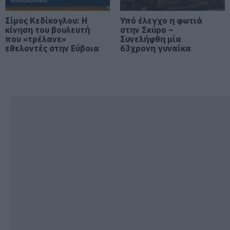
Συνελήφθη 63χρονη για τη φωτιά
Σίμος Κεδίκογλου: Η
Υπό έλεγχο η φωτιά
στη Σκύρο
κίνηση του βουλευτή
στην Σκύρο –
που «τρέλανε»
Συνελήφθη μία
06.08.2026 | 23:15
εθελοντές στην Εύβοια
63χρονη γυναίκα
Φωτιά στη Σκύρο: Δύσκολη νύχτα
για την Καλαμίτσα – Νέες εικόνες
και βίντεο
06.08.2026 | 22:04