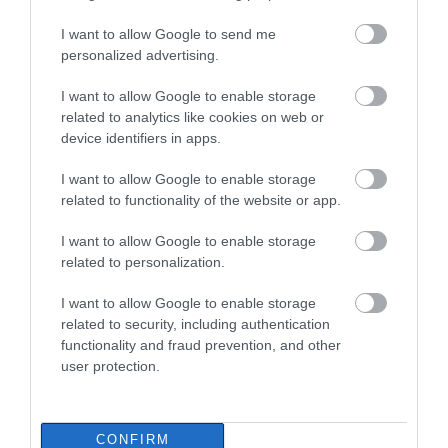
Σε πελάγη ευτυχίας
Ευρυδίκη Βαλαβάνη: Οι
08.08.2026 | 15:40
αντιδήμαρχος στην
οικογενειακές
I want to allow Google to send me
Εύβοια! Έγινε για τρίτη
διακοπές στην Εύβοια!
personalized advertising.
φορά παππούς!
Δείτε σε ποια παραλία
Φωτιά στη Βοιωτία: Έκτακτα
I want to allow Google to enable storage
μέτρα στήριξης για την εστίαση
related to analytics like cookies on web or
ζητά η ΠΣτΕ
device identifiers in apps.
08.08.2026 | 15:20
I want to allow Google to enable storage
related to functionality of the website or app.
I want to allow Google to enable storage
related to personalization.
I want to allow Google to enable storage
related to security, including authentication
functionality and fraud prevention, and other
user protection.
CONFIRM