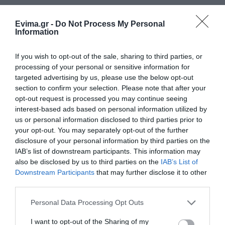
Αγανάκτηση σε χωριό της
Εύβοιας: Μένουν κάθε μέρα χωρίς
Evima.gr -
Do Not Process My Personal
νερό – Σοβαρή καταγγελία
Information
08.08.2026 | 18:20
Όλες οι τελευταίες ειδήσεις
If you wish to opt-out of the sale, sharing to third parties, or
Αγροτικές ενισχύσεις: Ποιοι θα
processing of your personal or sensitive information for
λάβουν νωρίτερα τις
targeted advertising by us, please use the below opt-out
προκαταβολές
section to confirm your selection. Please note that after your
ΠΕΡΙΣΣΟΤΕΡΑ ΑΠΟ ΕΙΔΗΣΕΙΣ ΕΥΒΟΙΑ
08.08.2026 | 18:00
opt-out request is processed you may continue seeing
interest-based ads based on personal information utilized by
Σε πελάγη ευτυχίας
us or personal information disclosed to third parties prior to
αντιδήμαρχος στην Εύβοια! Έγινε
your opt-out. You may separately opt-out of the further
για τρίτη φορά παππούς!
disclosure of your personal information by third parties on the
08.08.2026 | 17:40
IAB’s list of downstream participants. This information may
also be disclosed by us to third parties on the
IAB’s List of
Downstream Participants
that may further disclose it to other
Ευρυδίκη Βαλαβάνη: Οι
οικογενειακές διακοπές στην
third parties.
Εύβοια! Δείτε σε ποια παραλία
Εύβοια: Η μαύρη
Εύβοια: Πότε θα γίνει ο
Please note that this website/app uses one or more Google
Personal Data Processing Opt Outs
08.08.2026 | 17:20
επέτειος της
καθιερωμένος έρανος
services and may gather and store information including but
καταστροφικής
για το «Στιφάδο της
not limited to your visit or usage behaviour. You may click to
I want to opt-out of the Sharing of my
πυρκαγιάς – Το
Παναγίας»