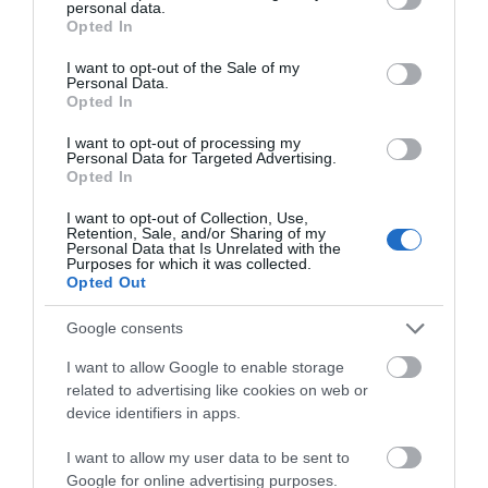
«Κόκκινος» συναγερμός στην
personal data.
grant or deny consent to Google and its third-party tags to
χρονικό της τραγωδίας
Εύβοια: Red Code αύριο Κυριακή –
Opted In
use your data for below specified purposes in below Google
Αυξημένη ετοιμότητα παντού
consent section.
I want to opt-out of the Sale of my
08.08.2026 | 17:00
Personal Data.
Opted In
Ρόδος: Έγραψαν 80χρονη για
κράνος!
I want to opt-out of processing my
Personal Data for Targeted Advertising.
08.08.2026 | 16:40
Opted In
I want to opt-out of Collection, Use,
Κάνεις δεν ξεχνά τι
Αγανάκτηση σε χωριό
Θρήνος σε όλη την Εύβοια για τον
Retention, Sale, and/or Sharing of my
έζησε η Εύβοια πριν
της Εύβοιας: Μένουν
Personal Data that Is Unrelated with the
επιχειρηματία που έφυγε απο
Purposes for which it was collected.
πέντε χρόνια
κάθε μέρα χωρίς νερό –
την ζωή
Opted Out
Σοβαρή καταγγελία
08.08.2026 | 16:20
Google consents
Πάτρα: Θρήνος για μωράκι μόλις 8
ημερών – Νοσηλευόταν στη ΜΕΘ
I want to allow Google to enable storage
Νεογνών
related to advertising like cookies on web or
device identifiers in apps.
08.08.2026 | 16:00
I want to allow my user data to be sent to
Αρχίζουν τα έργα για το νέο
Google for online advertising purposes.
κλειστό γυμναστήριο στην Εύβοια