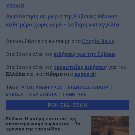
χρόνια
Αγανάκτηση σε χωριό της Εύβοιας: Μένουν
κάθε μέρα χωρίς νερό – Σοβαρή καταγγελία
Ακολουθήστε το evima.gr στο
Google News
Διαβάστε όλες τις
ειδήσεις για την Εύβοια
Διαβάστε όλες τις
τελευταίες ειδήσεις
για την
Ελλάδα
και τον
Κόσμο
στο
evima.gr
TAGS:
ΑΓΙΟΙ ΑΝΑΡΓΥΡΟΙ
ΕΙΔΗΣΕΙΣ ΕΥΒΟΙΑ
ΕΥΒΟΙΑ
ΝΕΑ ΕΥΒΟΙΑ
ΠΑΝΗΓΥΡΙ
ΡΟΗ ΕΙΔΗΣΕΩΝ
Εύβοια: Η μαύρη επέτειος της
καταστροφικής πυρκαγιάς – Το
χρονικό της τραγωδίας