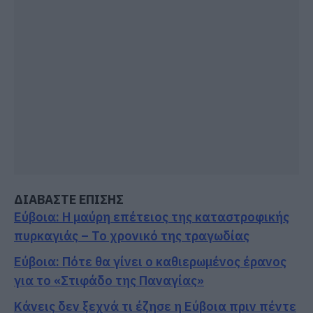
ΔΙΑΒΑΣΤΕ ΕΠΙΣΗΣ
Εύβοια: Η μαύρη επέτειος της καταστροφικής
πυρκαγιάς – Το χρονικό της τραγωδίας
Εύβοια: Πότε θα γίνει ο καθιερωμένος έρανος
για το «Στιφάδο της Παναγίας»
Κάνεις δεν ξεχνά τι έζησε η Εύβοια πριν πέντε