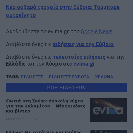
Νέο σοβαρό τροχαίο στην Εύβοια: Τούμπαρε
αυτοκίνητο
Ακολουθήστε το evima.gr στο
Google News
Διαβάστε όλες τις
ειδήσεις για την Εύβοια
Διαβάστε όλες τις
τελευταίες ειδήσεις
για την
Ελλάδα
και τον
Κόσμο
στο
evima.gr
TAGS:
ΕΙΔΗΣΕΙΣ
ΕΙΔΗΣΕΙΣ ΕΥΒΟΙΑ
ΧΕΛΩΝΑ
ΡΟΗ ΕΙΔΗΣΕΩΝ
Φωτιά στη Σκύρο: Δύσκολη νύχτα
για την Καλαμίτσα – Νέες εικόνες
και βίντεο
06.08.2026 | 22:04
Εύβοια: Με κατάνυξη και πλήθος