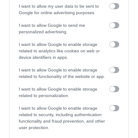
06.08.2026 | 20:00
I want to allow my user data to be sent to
Google for online advertising purposes.
Έσπασαν πιάτα στο κεφάλι του
I want to allow Google to send me
Αταμάν – Βίντεο από τη Σύμη
personalized advertising.
06.08.2026 | 19:40
I want to allow Google to enable storage
Σοκ στην Εύβοια με την
Νεότερα για τη Φωτιά
related to analytics like cookies on web or
κοπέλα που έπεσε από
Φωτιά στη Σκύρο: Συνεχίζει να
στη Σκύρο: Κινδύνευσε
device identifiers in apps.
καίει στο Νησί, συγκλονιστική
την γέφυρα: Τα
κτηνοτροφική μονάδα
μαρτυρία – Νέες εικόνες και
νεότερα για την υγεία
– Νέο βίντεο
βίντεο
της
I want to allow Google to enable storage
related to functionality of the website or app.
06.08.2026 | 19:40
I want to allow Google to enable storage
Ξεκινάει τεράστιο έργο αξίας
2.425.000€ στην Εύβοια – Δείτε
related to personalization.
πού
I want to allow Google to enable storage
06.08.2026 | 19:20
related to security, including authentication
functionality and fraud prevention, and other
Ο μεγαλύτερος αυτοκινητόδρομος
user protection.
της Ευρώπης κατασκευάζεται
«Ανάσα» για τους
Θρήνος στην Εύβοια:
στην Ελλάδα – Πού θα γίνει
αγρότες στην Εύβοια:
Έφυγε από τη ζωή ο