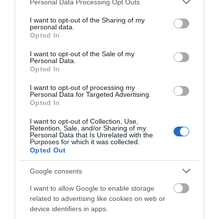
κατανάλωσης σύμφωνα με ειδικό
Personal Data Processing Opt Outs
στο μικροβίωμα του εντέρου
services and may gather and store information including but
not limited to your visit or usage behaviour. You may click to
I want to opt-out of the Sharing of my
06.08.2026 | 21:00
Όλες οι τελευταίες ειδήσεις
personal data.
grant or deny consent to Google and its third-party tags to
Opted In
use your data for below specified purposes in below Google
«Ανάσα» για τους αγρότες στην
consent section.
Εύβοια: Ολοκληρώθηκε μεγάλο
I want to opt-out of the Sale of my
Personal Data.
έργο
ΠΕΡΙΣΣΟΤΕΡΑ ΑΠΟ ΕΙΔΗΣΕΙΣ ΕΥΒΟΙΑ
Opted In
06.08.2026 | 20:40
I want to opt-out of processing my
Personal Data for Targeted Advertising.
Ο λόγος που τηγανίζουμε ψάρια
Opted In
του Σωτήρος – Πως θα κάνετε το
τέλειο μαγείρεμα
I want to opt-out of Collection, Use,
06.08.2026 | 20:20
Retention, Sale, and/or Sharing of my
Personal Data that Is Unrelated with the
Purposes for which it was collected.
Θρήνος στην Εύβοια: Έφυγε από
Opted Out
τη ζωή ο 37χρονος που είχε
τροχαίο με αγριογούρουνο
Φωτιά στη Σκύρο:
Εύβοια: Με κατάνυξη
Google consents
Δύσκολη νύχτα για την
και πλήθος κόσμου η
06.08.2026 | 20:20
Καλαμίτσα – Νέες
μεγάλη γιορτή στους
I want to allow Google to enable storage
εικόνες και βίντεο
Ωρεούς – Παρών ο
related to advertising like cookies on web or
Νέο σοβαρό τροχαίο στην Εύβοια:
Θανάσης Ζεμπίλης
Τούμπαρε αυτοκίνητο
device identifiers in apps.