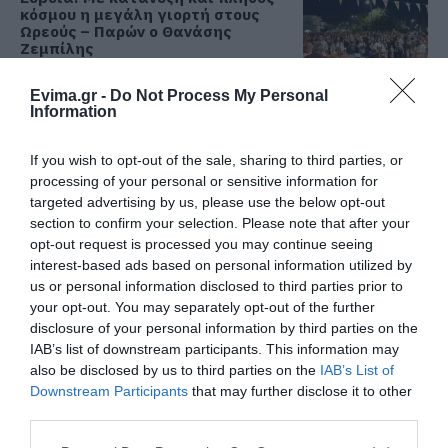
κόσμου η μεγάλη γιορτή στους
Ωρεούς – Παρών ο Θανάσης
Ζεμπίλης
06.08.2026 | 22:00
Evima.gr -
Do Not Process My Personal
Information
Συντάξεις Σεπτεμβρίου 2026:
Πότε πληρώνονται οι δικαιούχοι –
Οι ημερομηνίες του e-ΕΦΚΑ
If you wish to opt-out of the sale, sharing to third parties, or
06.08.2026 | 21:40
processing of your personal or sensitive information for
targeted advertising by us, please use the below opt-out
Σοκ στην Εύβοια με την κοπέλα
section to confirm your selection. Please note that after your
που έπεσε από την γέφυρα: Τα
opt-out request is processed you may continue seeing
νεότερα για την υγεία της
interest-based ads based on personal information utilized by
06.08.2026 | 21:20
us or personal information disclosed to third parties prior to
your opt-out. You may separately opt-out of the further
Νεότερα για τη Φωτιά στη Σκύρο:
disclosure of your personal information by third parties on the
Κινδύνευσε κτηνοτροφική μονάδα
IAB’s list of downstream participants. This information may
– Νέο βίντεο
also be disclosed by us to third parties on the
IAB’s List of
06.08.2026 | 21:00
Downstream Participants
that may further disclose it to other
third parties.
Καφές: Τα οφέλη της μέτριας
Please note that this website/app uses one or more Google