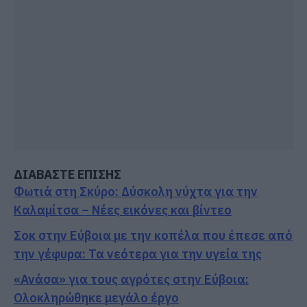
ΔΙΑΒΑΣΤΕ ΕΠΙΣΗΣ
Φωτιά στη Σκύρο: Δύσκολη νύχτα για την
Καλαμίτσα – Νέες εικόνες και βίντεο
Σοκ στην Εύβοια με την κοπέλα που έπεσε από
την γέφυρα: Τα νεότερα για την υγεία της
«Ανάσα» για τους αγρότες στην Εύβοια:
Ολοκληρώθηκε μεγάλο έργο