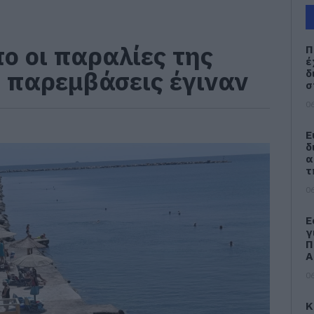
 οι παραλίες της
Π
έ
ι παρεμβάσεις έγιναν
δ
σ
06
Ε
δ
α
τ
06
Ε
γ
Π
Α
06
Κ