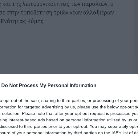
–
 και της λειτουργικότητας των παραλιών, ο
2
ε στην τοποθέτηση τριών νέων αλλαξιέρων
05
 Ενότητας Κύμης.
Α
Ε
χ
μ
9
κ
05
Σ
δ
-
Do Not Process My Personal Information
τ
π
σ
to opt-out of the sale, sharing to third parties, or processing of your per
formation for targeted advertising by us, please use the below opt-out s
05
r selection. Please note that after your opt-out request is processed y
eing interest-based ads based on personal information utilized by us or
Φ
λ
disclosed to third parties prior to your opt-out. You may separately opt-
τη συνδρομή της Τεχνικής Υπηρεσίας και του
Ε
losure of your personal information by third parties on the IAB’s list of
τωνίου Γεωργίου, στο πλαίσιο της συνεχούς