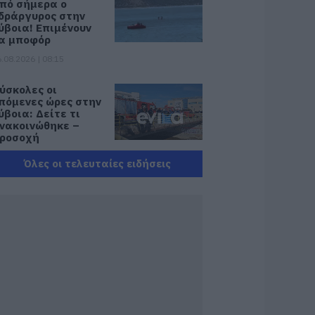
πό σήμερα ο
δράργυρος στην
ύβοια! Επιμένουν
α μποφόρ
.08.2026 | 08:15
ύσκολες οι
πόμενες ώρες στην
ύβοια: Δείτε τι
νακοινώθηκε –
ροσοχή
.08.2026 | 08:00
Όλες οι τελευταίες ειδήσεις
νισχύεται το ΕΚΑΒ
αντουδίου με δύο
κόμη μόνιμους
ιασώστες – Νέο
σθενοφόρο στον
ομέα
.08.2026 | 22:00
οριτσάκι βρέθηκε
όνο στους δρόμους