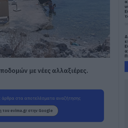
α
υ
Ε
τ
06
Δ
ε
Ε
α
Π
06
οδομών με νέες αλλαξιέρες.
Ε
Μ
α
δ
α
 άρθρα στα αποτελέσματα αναζήτησης
τ
05
 του evima.gr στην Google
Κ
μ