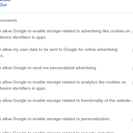
05
 των ακτών της περιοχής, με έμφαση στην
Out
 και την εξυπηρέτηση των πολιτών και
Ν
Ε
consents
σ
π
o allow Google to enable storage related to advertising like cookies on
γανωμένες ακτές
σ
evice identifiers in apps.
τ
05
o allow my user data to be sent to Google for online advertising
 δίνουμε καθημερινά αποτέλεσμα που
s.
ι χαρακτηριστικά, ενώ τονίζεται ότι η
Ο
γ
ι στην τύχη της, αλλά διαμορφώνεται με
to allow Google to send me personalized advertising.
Σ
πάθεια.
θ
o allow Google to enable storage related to analytics like cookies on
05
evice identifiers in apps.
o allow Google to enable storage related to functionality of the website
o allow Google to enable storage related to personalization.
o allow Google to enable storage related to security, including