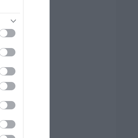
.08.2026 | 19:40
ύχτα τρόμου στην
ύβοια: Διέρρηξαν
πίτι 95χρονης και
ροκάλεσαν
οβαρές ζημιές σε
αβέρνα
.08.2026 | 19:20
 απόλυτος οδηγός
ια να ζήσεις τη
αντορίνη από τη
άλασσα
.08.2026 | 19:00