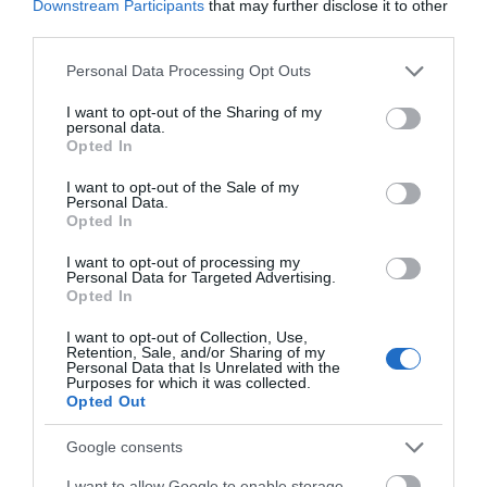
Downstream Participants
that may further disclose it to other
Διαβάστε όλες τις
τελευταίες ειδήσεις
για την
third parties.
Ελλάδα
και τον
Κόσμο
στο
evima.gr
Please note that this website/app uses one or more Google
Personal Data Processing Opt Outs
TAGS:
#ΔΗΜΟΣ #ΚΥΜΗΣ #ΑΛΙΒΕΡΙΟΥ
services and may gather and store information including but
#ΟΞΥΛΙΘΟΣ
ΕΙΔΗΣΕΙΣ ΕΥΒΟΙΑ
ΕΡΓΑ
ΕΥΒΟΙΑ
not limited to your visit or usage behaviour. You may click to
I want to opt-out of the Sharing of my
personal data.
ΝΕΑ ΕΥΒΟΙΑ
grant or deny consent to Google and its third-party tags to
Opted In
use your data for below specified purposes in below Google
ΡΟΗ ΕΙΔΗΣΕΩΝ
consent section.
I want to opt-out of the Sale of my
Personal Data.
Opted In
Μεγάλο πανηγύρι στην Εύβοια:
Πλημμύρισε με κόσμο η Φαράκλα
(pics&vid)
I want to opt-out of processing my
Personal Data for Targeted Advertising.
08.08.2026 | 00:59
Opted In
I want to opt-out of Collection, Use,
Ο καιρός αλλάζει πρόσωπο:
Retention, Sale, and/or Sharing of my
Έρχονται 40άρια μαζί με
Personal Data that Is Unrelated with the
θυελλώδη μελτέμια
Purposes for which it was collected.
Opted Out
07.08.2026 | 22:20
Google consents
Εύβοια: Ηχηρό μήνυμα πέντε
χρόνια μετά τη μεγάλη
I want to allow Google to enable storage