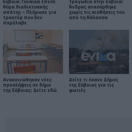
Εύβοια: Γυναίκα έπεσε
Τραγωδία στην Εύβοια:
θύμα διαδικτυακής
Άνδρας ανασύρθηκε
Νέο επίδομα 600 ευρώ για
απάτης – Πλήρωσε για
χωρίς τις αισθήσεις του
σπουδαστές: Οι δικαιούχοι
τρακτέρ που δεν
από τη θάλασσα
07.08.2026 | 19:00
παρέλαβε
Αυτός ο δήμος της Εύβοιας πάει
στα δικαστήρια για τις
ανεμογεννήτριες
07.08.2026 | 18:40
Τραγική κατάληξη είχε η
θαλάσσια εκδρομή για 57χρονο
Ανακοινώθηκαν νέες
Δείτε τι έκανε Δήμος
τουρίστα
προσλήψεις σε δήμο
της Εύβοιας για τις
07.08.2026 | 18:20
της Εύβοιας: Δείτε εδώ
φωτιές
Βαρύ πένθος για τον εκπαιδευτικό
από την Εύβοια που έφυγε από τη
ζωή
07.08.2026 | 18:00