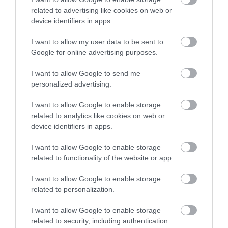
καταστροφή του 2021
related to advertising like cookies on web or
07.08.2026 | 22:00
device identifiers in apps.
Νέο τροχαίο με υλικές ζημιές
I want to allow my user data to be sent to
Google for online advertising purposes.
07.08.2026 | 21:40
I want to allow Google to send me
personalized advertising.
Εύβοια: Γυναίκα έπεσε θύμα
διαδικτυακής απάτης – Πλήρωσε
I want to allow Google to enable storage
για τρακτέρ που δεν παρέλαβε
related to analytics like cookies on web or
07.08.2026 | 21:20
device identifiers in apps.
Τραγωδία στην Εύβοια: Άνδρας
I want to allow Google to enable storage
ανασύρθηκε χωρίς τις αισθήσεις
related to functionality of the website or app.
του από τη θάλασσα
07.08.2026 | 20:57
I want to allow Google to enable storage
Όλες οι τελευταίες ειδήσεις
related to personalization.
Ανακοινώθηκαν νέες προσλήψεις
σε δήμο της Εύβοιας: Δείτε εδώ
I want to allow Google to enable storage
related to security, including authentication
07.08.2026 | 20:40
ΠΕΡΙΣΣΟΤΕΡΑ ΑΠΟ ΕΙΔΗΣΕΙΣ ΕΥΒΟΙΑ