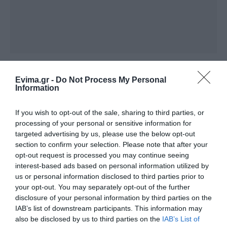
ΔΙΑΒΑΣΤΕ ΕΠΙΣΗΣ
Evima.gr -
Do Not Process My Personal
Δείτε τι έκανε Δήμος της Εύβοιας για τις
Information
φωτιές
If you wish to opt-out of the sale, sharing to third parties, or
Εύβοια: Χωρίς νερό τα σπίτια σε αυτό το
processing of your personal or sensitive information for
χωριό, χωρίς ενημέρωση οι κάτοικοι
targeted advertising by us, please use the below opt-out
section to confirm your selection. Please note that after your
Ολοκληρώθηκε μεγάλο οδικό έργο στην
opt-out request is processed you may continue seeing
Εύβοια: Δείτε σε ποια περιοχή
interest-based ads based on personal information utilized by
us or personal information disclosed to third parties prior to
your opt-out. You may separately opt-out of the further
Ακολουθήστε το evima.gr στο
Google News
disclosure of your personal information by third parties on the
IAB’s list of downstream participants. This information may
Διαβάστε όλες τις
ειδήσεις για την Εύβοια
also be disclosed by us to third parties on the
IAB’s List of