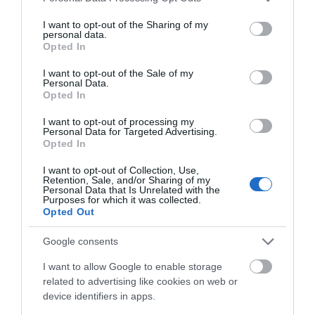
services and may gather and store information including but
ΡΟΗ ΕΙΔΗΣΕΩΝ
not limited to your visit or usage behaviour. You may click to
I want to opt-out of the Sharing of my
personal data.
grant or deny consent to Google and its third-party tags to
Opted In
Φωτιά στη Βοιωτία: Έκτακτα
use your data for below specified purposes in below Google
μέτρα στήριξης για την εστίαση
consent section.
ζητά η ΠΣτΕ
I want to opt-out of the Sale of my
Personal Data.
08.08.2026 | 15:20
Opted In
I want to opt-out of processing my
Μεγάλη προσοχή στην Εύβοια:
Personal Data for Targeted Advertising.
Σπείρα ανοίγει επιχειρήσεις
Opted In
08.08.2026 | 15:00
I want to opt-out of Collection, Use,
Retention, Sale, and/or Sharing of my
Personal Data that Is Unrelated with the
Όμιλος ΔΕΗ: Νέα συμφωνία για
Purposes for which it was collected.
χαρτοφυλάκιο έργων ΑΠΕ
Opted Out
08.08.2026 | 14:40
Google consents
I want to allow Google to enable storage
Σήμερα το μεγαλύτερο πανηγύρι
related to advertising like cookies on web or
του καλοκαιριού στην Εύβοια
device identifiers in apps.
08.08.2026 | 14:20