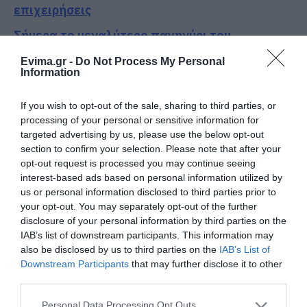
επιχειρήσεις
Σήμερα το μεγαλύτερο πανηγύρι του
καλοκαιριού στην Εύβοια
Evima.gr -
Do Not Process My Personal
Information
Συρροή πιστών σε αυτό το Μοναστήρι της
Εύβοιας!
If you wish to opt-out of the sale, sharing to third parties, or
processing of your personal or sensitive information for
Έξοδος Αυγούστου: Οι Αθηναίοι «ψηφίζουν»
targeted advertising by us, please use the below opt-out
Εύβοια για τις διακοπές τους!
section to confirm your selection. Please note that after your
opt-out request is processed you may continue seeing
Ακολουθήστε το evima.gr στο
Google News
interest-based ads based on personal information utilized by
us or personal information disclosed to third parties prior to
your opt-out. You may separately opt-out of the further
Διαβάστε όλες τις
ειδήσεις για την Εύβοια
disclosure of your personal information by third parties on the
IAB’s list of downstream participants. This information may
Διαβάστε όλες τις
τελευταίες ειδήσεις
για την
also be disclosed by us to third parties on the
IAB’s List of
Ελλάδα
και τον
Κόσμο
στο
evima.gr
Downstream Participants
that may further disclose it to other
third parties.
TAGS:
ΓΙΑΤΡΟΙ
ΕΙΔΗΣΕΙΣ ΕΥΒΟΙΑ
ΕΥΒΟΙΑ
ΘΑΝΑΣΗΣ ΖΕΜΠΙΛΗΣ
ΝΕΑ ΕΥΒΟΙΑ
Please note that this website/app uses one or more Google
Personal Data Processing Opt Outs