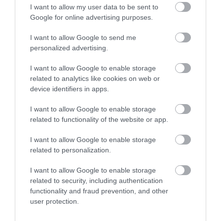
I want to allow my user data to be sent to
Google for online advertising purposes.
Συρροή πιστών σε αυτό το
Μοναστήρι της Εύβοιας!
I want to allow Google to send me
08.08.2026 | 14:00
personalized advertising.
I want to allow Google to enable storage
Έξοδος Αυγούστου: Οι Αθηναίοι
related to analytics like cookies on web or
«ψηφίζουν» Εύβοια για τις
device identifiers in apps.
διακοπές τους!
08.08.2026 | 13:40
I want to allow Google to enable storage
Όλες οι τελευταίες ειδήσεις
related to functionality of the website or app.
Μεταφορές χρημάτων: Σε ποιες
περιπτώσεις η ΑΑΔΕ επιβάλλει
I want to allow Google to enable storage
φόρο από 10% έως 40%
related to personalization.
ΠΕΡΙΣΣΟΤΕΡΑ ΑΠΟ ΕΙΔΗΣΕΙΣ ΕΥΒΟΙΑ
08.08.2026 | 13:20
I want to allow Google to enable storage
Εικόνες σοκ σε κοιμητήριο της
related to security, including authentication
Εύβοιας: Δείτε τι έκαναν
functionality and fraud prevention, and other
user protection.
08.08.2026 | 13:00