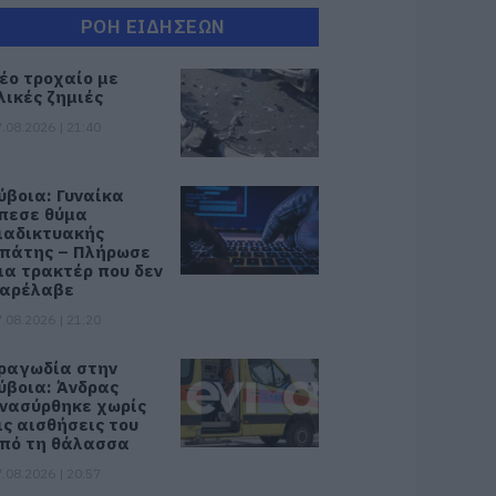
ΡΟΗ ΕΙΔΗΣΕΩΝ
έο τροχαίο με
λικές ζημιές
.08.2026 | 21:40
ύβοια: Γυναίκα
πεσε θύμα
ιαδικτυακής
πάτης – Πλήρωσε
ια τρακτέρ που δεν
αρέλαβε
.08.2026 | 21:20
ραγωδία στην
ύβοια: Άνδρας
νασύρθηκε χωρίς
ις αισθήσεις του
πό τη θάλασσα
.08.2026 | 20:57