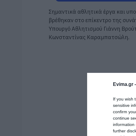
Σημαντικά αθλητικά έργα και υπο
βρέθηκαν στο επίκεντρο της συνάν
Υπουργό Αθλητισμού Γιάννη Βρού
Κωνσταντίνας Καραμπατσώλη.
Evima.gr 
If you wish 
sensitive in
confirm you
continue se
information 
further disc