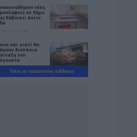
νακοινώθηκαν νέες
ροσλήψεις σε δήμο
ης Εύβοιας: Δείτε
δώ
.08.2026 | 20:40
οιοι και γιατί θα
άρουν διπλάσια
ύνταξη τον
ύγουστο
.08.2026 | 20:20
Όλες οι τελευταίες ειδήσεις
είτε τι έκανε
ήμος της Εύβοιας
ια τις φωτιές
.08.2026 | 20:00
ητέρα και γιος οι
εκροί από τη
ύγκρουση
υτοκινήτου με
ορτηγό