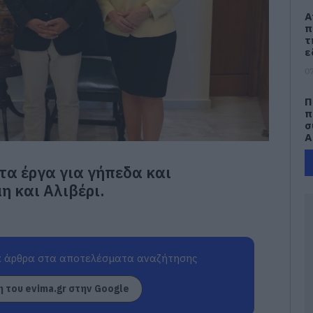
Α
π
τ
ε
07
Π
π
σ
Α
07
τα έργα για γήπεδα και
Δ
η και Αλιβέρι.
Δ
γ
07
 άρθρα στα αποτελέσματα αναζήτησης
Μ
ν
σ
 του evima.gr στην Google
α
φ