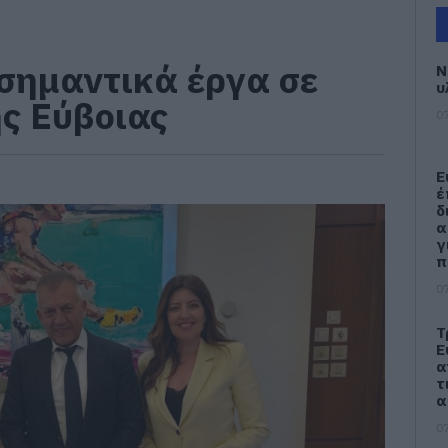
σημαντικά έργα σε
Ν
υ
ης Εύβοιας
07
Ε
έ
δ
α
γ
π
07
Τ
Ε
α
τ
α
07