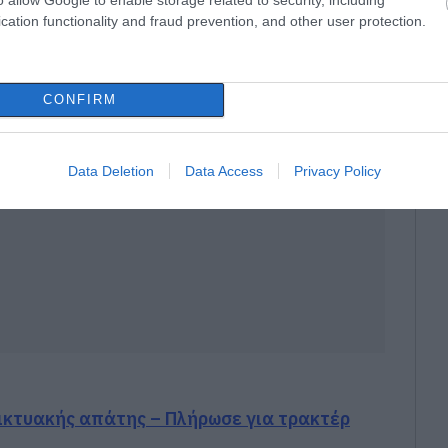
ς εργαλείο ενίσχυσης της διαφάνειας και
cation functionality and fraud prevention, and other user protection.
κών πολιτικών.
CONFIRM
Data Deletion
Data Access
Privacy Policy
δικτυακής απάτης – Πλήρωσε για τρακτέρ