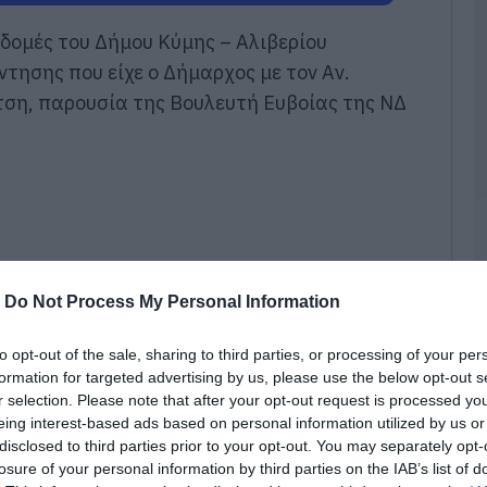
07
δομές του Δήμου Κύμης – Αλιβερίου
Ρ
τησης που είχε ο Δήμαρχος με τον Αν.
σ
τση, παρουσία της Βουλευτή Ευβοίας της ΝΔ
τ
σ
ε
07
Ν
ε
σ
δ
-
Do Not Process My Personal Information
07
Α
to opt-out of the sale, sharing to third parties, or processing of your per
Ε
formation for targeted advertising by us, please use the below opt-out s
δ
r selection. Please note that after your opt-out request is processed y
α
eing interest-based ads based on personal information utilized by us or
07
disclosed to third parties prior to your opt-out. You may separately opt-
losure of your personal information by third parties on the IAB’s list of
Τ