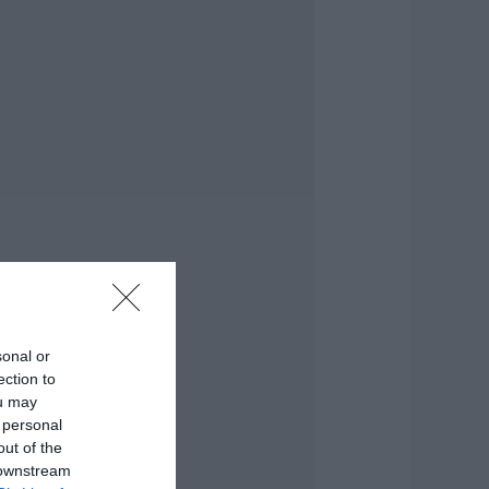
.08.2026 | 19:40
άγισαν καρδιές
την Εύβοια: Το
ελευταίο «αντίο»
τον 36χρονο
πιχειρηματία
.08.2026 | 19:10
έο επίδομα 600
υρώ για
πουδαστές: Οι
ικαιούχοι
.08.2026 | 19:00
υτός ο δήμος της
sonal or
ύβοιας πάει στα
ection to
ικαστήρια για τις
ou may
νεμογεννήτριες
 personal
.08.2026 | 18:40
out of the
 downstream
ραγική κατάληξη