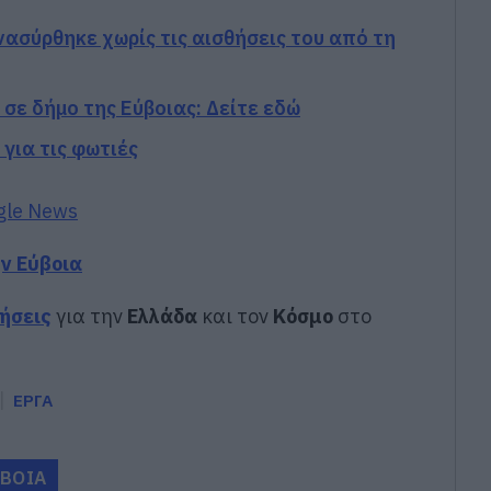
ασύρθηκε χωρίς τις αισθήσεις του από τη
σε δήμο της Εύβοιας: Δείτε εδώ
 για τις φωτιές
gle News
ην Εύβοια
δήσεις
για την
Ελλάδα
και τον
Κόσμο
στο
ΕΡΓΑ
ΥΒΟΙΑ