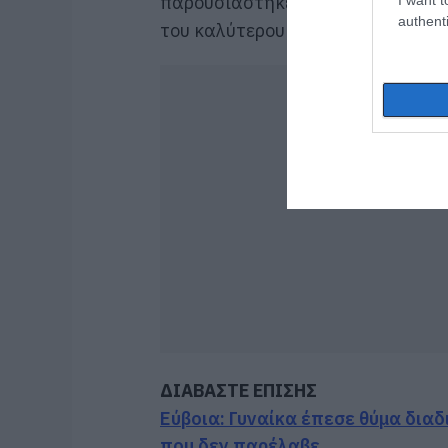
παρουσιάστηκε από τον Υπουργό ω
authenti
του καλύτερου σχεδιασμού αθλητι
ΔΙΑΒΑΣΤΕ ΕΠΙΣΗΣ
Εύβοια: Γυναίκα έπεσε θύμα δια
που δεν παρέλαβε