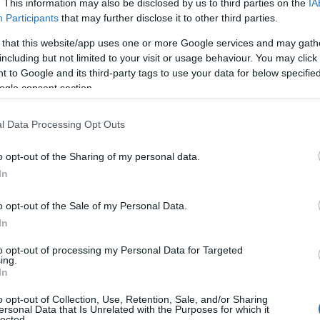
. This information may also be disclosed by us to third parties on the
IA
ε
ς συζητήθηκαν τόσο τα έργα που ήδη
Participants
that may further disclose it to other third parties.
ε
και νέες παρεμβάσεις για τις οποίες ζητείται
5
 that this website/app uses one or more Google services and may gath
πουργείο Αθλητισμού.
07
including but not limited to your visit or usage behaviour. You may click 
 to Google and its third-party tags to use your data for below specifi
Β
ogle consent section.
εία του Κλειστού Κολυμβητηρίου Αλιβερίου,
ε
ρώ, καθώς και του Κλειστού Γυμναστηρίου
τ
έ
l Data Processing Opt Outs
ευρώ, για το οποίο έχει ήδη υποβληθεί
07
ργείο Εσωτερικών.
o opt-out of the Sharing of my personal data.
Α
In
πουργού τρία ακόμη έργα που αφορούν
κ
κ
ιοχής:
o opt-out of the Sale of my Personal Data.
κ
Π
In
Αγίους Αποστόλους, η δημιουργία υποδομών
07
to opt-out of processing my Personal Data for Targeted
 αντικατάσταση του πλαστικού χλοοτάπητα
ing.
Ε
In
ο
ε
o opt-out of Collection, Use, Retention, Sale, and/or Sharing
έ
ersonal Data that Is Unrelated with the Purposes for which it
 όλα τα έργα έχουν ολοκληρωθεί οι σχετικές
lected.