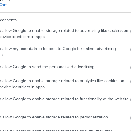
07
ίστηκε θετικός να εξετάσει τις δυνατότητες
Out
Ο
consents
υ
ε
o allow Google to enable storage related to advertising like cookies on
ο
evice identifiers in apps.
07
o allow my user data to be sent to Google for online advertising
s.
to allow Google to send me personalized advertising.
o allow Google to enable storage related to analytics like cookies on
evice identifiers in apps.
o allow Google to enable storage related to functionality of the website
αναφορά στο πρόγραμμα «e-Kouros», το νέο
o allow Google to enable storage related to personalization.
 ελληνικού αθλητισμού, το οποίο
o allow Google to enable storage related to security, including