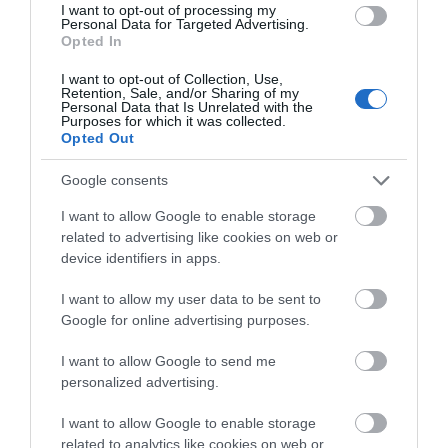
ΝΕΑ ΕΥΒΟΙΑ
I want to opt-out of processing my
Personal Data for Targeted Advertising.
ΡΟΗ ΕΙΔΗΣΕΩΝ
Opted In
I want to opt-out of Collection, Use,
Συναγερμός στην Εύβοια: Στιγμές
Retention, Sale, and/or Sharing of my
αγωνίας για ιστιοφόρο με ξένους
Personal Data that Is Unrelated with the
επιβάτες
Purposes for which it was collected.
Opted Out
07.08.2026 | 11:15
Google consents
Έκτακτη διακοπή νερού τώρα
στην παραλία Αυλίδας
I want to allow Google to enable storage
07.08.2026 | 11:00
related to advertising like cookies on web or
device identifiers in apps.
Η Κύμη στο επίκεντρο της
I want to allow my user data to be sent to
γαστρονομίας – Σήμερα η μεγάλη
Google for online advertising purposes.
έναρξη!
07.08.2026 | 10:45
I want to allow Google to send me
personalized advertising.
Τι είναι οι γανωματήδες και γιατί
έφτασαν σε αυτό το χωριό της
I want to allow Google to enable storage
Εύβοιας;
related to analytics like cookies on web or