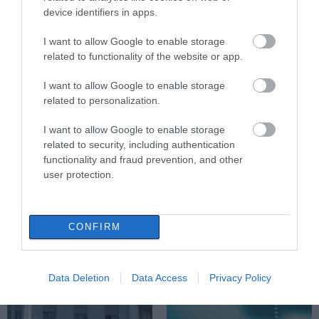
07.08.2026 | 10:30
device identifiers in apps.
Συγκλονίζει μαρτυρία εθελοντή
I want to allow Google to enable storage
στην Εύβοια: Ετσι σώθηκε το
related to functionality of the website or app.
Προκόπι από τη μεγάλη φωτιά
(vid)
I want to allow Google to enable storage
07.08.2026 | 10:15
related to personalization.
Είσαι διακοπές στην Εύβοια και
I want to allow Google to enable storage
θες γεύσεις στα κάρβουνα; Έλα
related to security, including authentication
στο «Παλιό Πιθάρι»!
functionality and fraud prevention, and other
07.08.2026 | 10:00
Όλες οι τελευταίες ειδήσεις
user protection.
Σίμος Κεδίκογλου: Η κίνηση του
βουλευτή που «τρέλανε»
εθελοντές στην Εύβοια
CONFIRM
ΠΕΡΙΣΣΟΤΕΡΑ ΑΠΟ ΕΙΔΗΣΕΙΣ ΕΥΒΟΙΑ
07.08.2026 | 09:45
Ιός Δυτικού Νείλου: 65 κρούσματα
Data Deletion
Data Access
Privacy Policy
στην Ελλάδα – Έξι νεκροί και 20
ασθενείς σε νοσηλεία