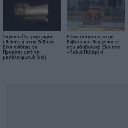
Καιρός: Πάνω από 35 βαθμούς
σήμερα η θερμοκρασία στην
Εύβοια
07.08.2026 | 08:15
Συγκλονίζει μαρτυρία
Είσαι διακοπές στην
Εύβοια: Σήμερα το τελευταίο
εθελοντή στην Εύβοια:
αντίο στον 37χρονο που έχασε τη
Εύβοια και θες γεύσεις
ζωή του σε τροχαίο με
Ετσι σώθηκε το
στα κάρβουνα; Έλα στο
αγριογούρουνο
Προκόπι από τη
«Παλιό Πιθάρι»!
μεγάλη φωτιά (vid)
07.08.2026 | 08:00
Φωτιά στη Σκύρο: Χωρίς ενεργό
μέτωπο – Παραμένουν ισχυρές
δυνάμεις της Πυροσβεστικής
07.08.2026 | 00:10