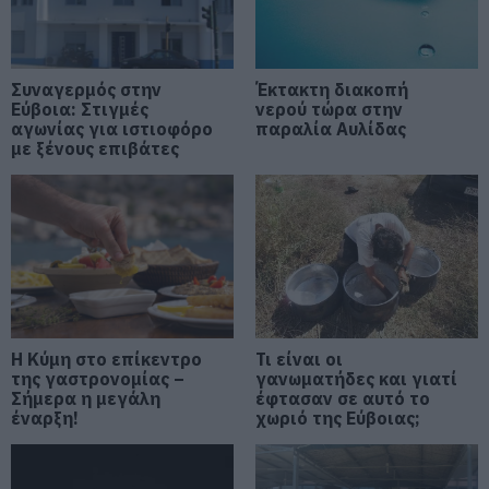
07.08.2026 | 09:30
Υπό έλεγχο η φωτιά στην Σκύρο –
Συνελήφθη μία 63χρονη γυναίκα
Συναγερμός στην
Έκτακτη διακοπή
07.08.2026 | 09:15
Εύβοια: Στιγμές
νερού τώρα στην
αγωνίας για ιστιοφόρο
παραλία Αυλίδας
με ξένους επιβάτες
Εύβοια: Σε αυτό το γραφικό χωριό
μοίρασαν Κεσκέσι τη
Μεταμόρφωση του Σωτήρος
07.08.2026 | 09:00
Ποιες περιοχές δεν θα έχουν
ρεύμα σήμερα στην Εύβοια
07.08.2026 | 08:45
Η Κύμη στο επίκεντρο
Τι είναι οι
της γαστρονομίας –
γανωματήδες και γιατί
Σήμερα η μεγάλη
Εορτολόγιο: Ποιοι γιορτάζουν
έφτασαν σε αυτό το
σήμερα, Παρασκευή 7 Αυγούστου
έναρξη!
χωριό της Εύβοιας;
07.08.2026 | 08:30