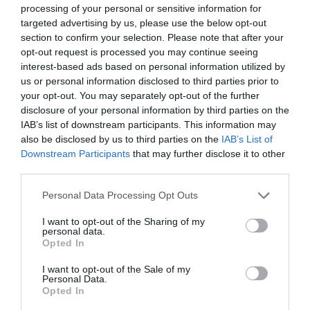
ιστιοφόρο με ξένους επιβάτες
processing of your personal or sensitive information for
targeted advertising by us, please use the below opt-out
Έκτακτη διακοπή νερού τώρα στην παραλία
section to confirm your selection. Please note that after your
Αυλίδας
opt-out request is processed you may continue seeing
interest-based ads based on personal information utilized by
Η Κύμη στο επίκεντρο της γαστρονομίας –
us or personal information disclosed to third parties prior to
Σήμερα η μεγάλη έναρξη!
your opt-out. You may separately opt-out of the further
disclosure of your personal information by third parties on the
Τι είναι οι γανωματήδες και γιατί έφτασαν σε
IAB’s list of downstream participants. This information may
αυτό το χωριό της Εύβοιας;
also be disclosed by us to third parties on the
IAB’s List of
Downstream Participants
that may further disclose it to other
third parties.
Ακολουθήστε το evima.gr στο
Google News
Please note that this website/app uses one or more Google
Personal Data Processing Opt Outs
Διαβάστε όλες τις
ειδήσεις για την Εύβοια
services and may gather and store information including but
not limited to your visit or usage behaviour. You may click to
I want to opt-out of the Sharing of my
Διαβάστε όλες τις
τελευταίες ειδήσεις
για την
personal data.
grant or deny consent to Google and its third-party tags to
Opted In
Ελλάδα
και τον
Κόσμο
στο
evima.gr
use your data for below specified purposes in below Google
consent section.
I want to opt-out of the Sale of my
TAGS:
#THESEIS #ERGASIAS
ΕΙΔΗΣΕΙΣ ΕΥΒΟΙΑ
Personal Data.
Opted In
ΕΥΒΟΙΑ
ΘΑΝΑΣΗΣ ΖΕΜΠΙΛΗΣ
ΙΑΤΡΟΙ