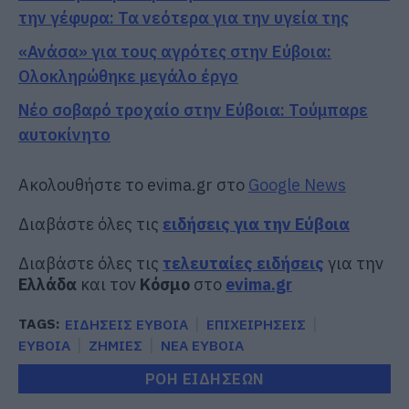
την γέφυρα: Τα νεότερα για την υγεία της
«Ανάσα» για τους αγρότες στην Εύβοια:
Ολοκληρώθηκε μεγάλο έργο
Νέο σοβαρό τροχαίο στην Εύβοια: Τούμπαρε
αυτοκίνητο
Ακολουθήστε το evima.gr στο
Google News
Διαβάστε όλες τις
ειδήσεις για την Εύβοια
Διαβάστε όλες τις
τελευταίες ειδήσεις
για την
Ελλάδα
και τον
Κόσμο
στο
evima.gr
TAGS:
ΕΙΔΗΣΕΙΣ ΕΥΒΟΙΑ
ΕΠΙΧΕΙΡΗΣΕΙΣ
ΕΥΒΟΙΑ
ΖΗΜΙΕΣ
ΝΕΑ ΕΥΒΟΙΑ
ΡΟΗ ΕΙΔΗΣΕΩΝ