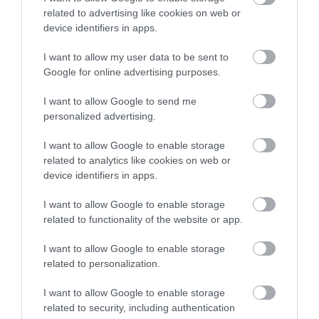
related to advertising like cookies on web or
06.08.2026 | 19:20
device identifiers in apps.
Ο μεγαλύτερος αυτοκινητόδρομος
I want to allow my user data to be sent to
της Ευρώπης κατασκευάζεται
«Ανάσα» για τους
Θρήνος στην Εύβοια:
Google for online advertising purposes.
στην Ελλάδα – Πού θα γίνει
αγρότες στην Εύβοια:
Έφυγε από τη ζωή ο
Ολοκληρώθηκε μεγάλο
37χρονος που είχε
06.08.2026 | 19:00
I want to allow Google to send me
έργο
τροχαίο με
αγριογούρουνο
personalized advertising.
Συγκίνηση στην Εύβοια: Νέοι από
τη Ρουμανία συνόδευσαν την Ιερή
I want to allow Google to enable storage
Εικόνα
related to analytics like cookies on web or
06.08.2026 | 18:40
device identifiers in apps.
I want to allow Google to enable storage
related to functionality of the website or app.
I want to allow Google to enable storage
related to personalization.
I want to allow Google to enable storage
related to security, including authentication