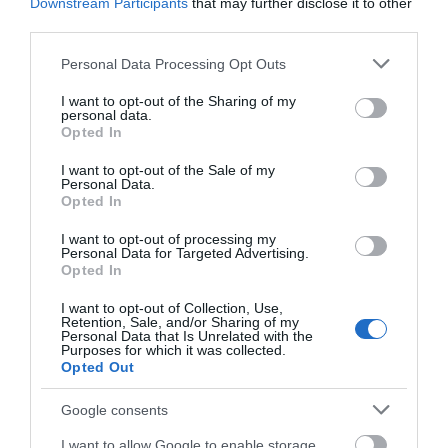
Downstream Participants
that may further disclose it to other
τροχαίο με αγριογούρουνο
Φωτιά στη Σκύρο:
Εύβοια: Με κατάνυξη
third parties.
Δύσκολη νύχτα για την
και πλήθος κόσμου η
06.08.2026 | 20:20
Καλαμίτσα – Νέες
μεγάλη γιορτή στους
Please note that this website/app uses one or more Google
εικόνες και βίντεο
Ωρεούς – Παρών ο
Personal Data Processing Opt Outs
Νέο σοβαρό τροχαίο στην Εύβοια:
services and may gather and store information including but
Θανάσης Ζεμπίλης
Τούμπαρε αυτοκίνητο
not limited to your visit or usage behaviour. You may click to
I want to opt-out of the Sharing of my
personal data.
grant or deny consent to Google and its third-party tags to
06.08.2026 | 20:00
Opted In
use your data for below specified purposes in below Google
consent section.
I want to opt-out of the Sale of my
Personal Data.
Έσπασαν πιάτα στο κεφάλι του
Opted In
Αταμάν – Βίντεο από τη Σύμη
06.08.2026 | 19:40
I want to opt-out of processing my
Personal Data for Targeted Advertising.
Opted In
Σοκ στην Εύβοια με την
Νεότερα για τη Φωτιά
κοπέλα που έπεσε από
Φωτιά στη Σκύρο: Συνεχίζει να
στη Σκύρο: Κινδύνευσε
I want to opt-out of Collection, Use,
καίει στο Νησί, συγκλονιστική
την γέφυρα: Τα
κτηνοτροφική μονάδα
Retention, Sale, and/or Sharing of my
μαρτυρία – Νέες εικόνες και
νεότερα για την υγεία
– Νέο βίντεο
Personal Data that Is Unrelated with the
βίντεο
της
Purposes for which it was collected.
Opted Out
06.08.2026 | 19:40
Google consents
Ξεκινάει τεράστιο έργο αξίας
2.425.000€ στην Εύβοια – Δείτε
πού
I want to allow Google to enable storage