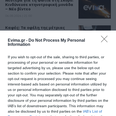
Κινδύνευσε κτηνοτροφική μονάδα
– Νέο βίντεο
06.08.2026 | 21:00
Καφές: Τα οφέλη της μέτριας
κατανάλωσης σύμφωνα με ειδικό
στο μικροβίωμα του εντέρου
Evima.gr -
Do Not Process My Personal
06.08.2026 | 21:00
Όλες οι τελευταίες ειδήσεις
Information
«Ανάσα» για τους αγρότες στην
If you wish to opt-out of the sale, sharing to third parties, or
Εύβοια: Ολοκληρώθηκε μεγάλο
processing of your personal or sensitive information for
έργο
ΠΕΡΙΣΣΟΤΕΡΑ ΑΠΟ ΕΙΔΗΣΕΙΣ ΕΥΒΟΙΑ
targeted advertising by us, please use the below opt-out
06.08.2026 | 20:40
section to confirm your selection. Please note that after your
opt-out request is processed you may continue seeing
Ο λόγος που τηγανίζουμε ψάρια
interest-based ads based on personal information utilized by
του Σωτήρος – Πως θα κάνετε το
us or personal information disclosed to third parties prior to
τέλειο μαγείρεμα
your opt-out. You may separately opt-out of the further
06.08.2026 | 20:20
disclosure of your personal information by third parties on the
IAB’s list of downstream participants. This information may
Θρήνος στην Εύβοια: Έφυγε από
also be disclosed by us to third parties on the
IAB’s List of
τη ζωή ο 37χρονος που είχε